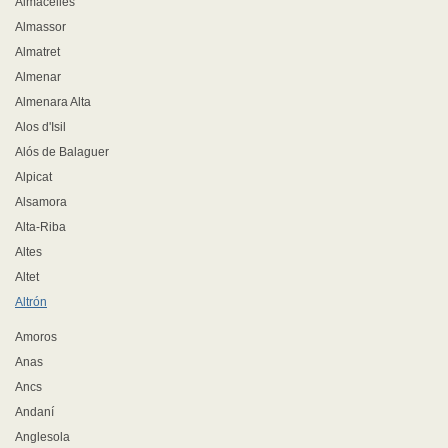
Almacelles
Almassor
Almatret
Almenar
Almenara Alta
Alos d'Isil
Alós de Balaguer
Alpicat
Alsamora
Alta-Riba
Altes
Altet
Altrón
Amoros
Anas
Ancs
Andaní
Anglesola