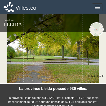
Villes.co
Villes.co
Toggle
Toggle
naviga
naviga
Province
LLEIDA
©photo-libre.fr
La province Lleida posséde 936 villes.
La province Lleida s'étend sur 212,01 km² et compte 131 731 habitants
(recensement de 2008) pour une densité de 621,34 habitants par km².