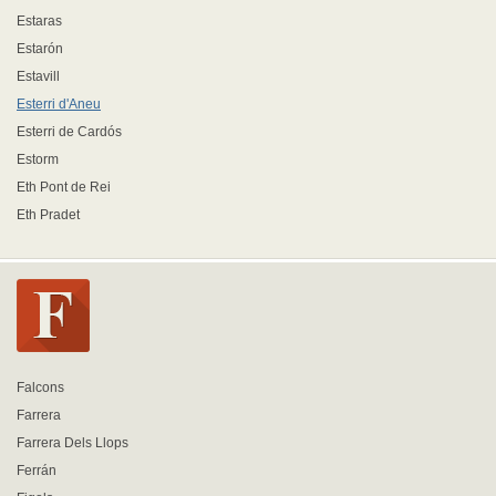
Estaras
Estarón
Estavill
Esterri d'Aneu
Esterri de Cardós
Estorm
Eth Pont de Rei
Eth Pradet
Falcons
Farrera
Farrera Dels Llops
Ferrán