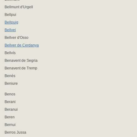
Bellmunt d'Urgell
Bellpui
Bellpuig
Bellvei
Bellver d'Osso
Bellver de Cerdanya
Bellvís
Benavent de Segria
Benavent de Tremp
Benés
Beniure
Benos
Berani
Beranui
Beren
Bernui
Berros Jussa