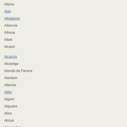
Aitona
Alás
Albatarrec
Alberola
Albesa
Albet
Alcanó
Alcarràs
Alcoletge
Alendo de Farrera
Alentorn
Alfarrás
Alfés
Algerri
Alguaire
Alíns
Alinya