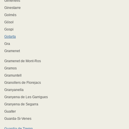
Gimenells
Ginestarre
Golmés
Gósol
Gospi
Gotarta
Gra
Gramenet
Gramenet de Mont-Ros
Gramos
Gramuntell
Granollers de Florejacs
Granyanella
Granyena de Les Garrigues
Granyena de Segarra
Gualter
Guarda-Si-Venes
Guardia de Tremp