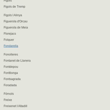
Figols
Figols de Tremp
Figols I Alinya
Figuerola d'Orcau
Figuerola de Meia
Florejacs
Folquer
Fondarella
Fonolleres
Fontanet de Llanera
Fontdepou
Fontllonga
Fontsagrada
Foradada
Fórnols
Freixe
Freixenet I Altadill