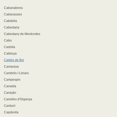
Cabanabona
Cabanasses
Cabdella
Cabestany
Cabestany de Montcortes
Cabo
Cadolla
Calbinya
Caldes de Boi
Camarasa
Cambrils I Llinars
Campespin
Canalda
Caneján
Canelles d'Organya
Canturri
Capdevila