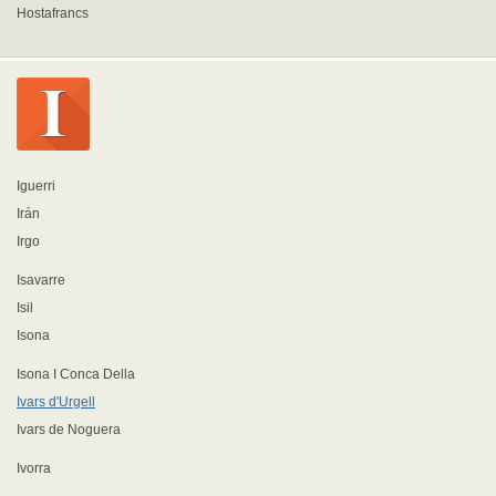
Hostafrancs
Iguerri
Irán
Irgo
Isavarre
Isil
Isona
Isona I Conca Della
Ivars d'Urgell
Ivars de Noguera
Ivorra