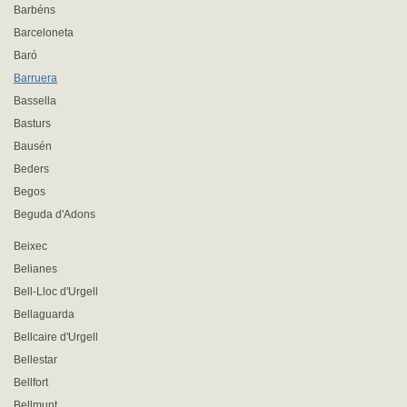
Barbéns
Barceloneta
Baró
Barruera
Bassella
Basturs
Bausén
Beders
Begos
Beguda d'Adons
Beixec
Belianes
Bell-Lloc d'Urgell
Bellaguarda
Bellcaire d'Urgell
Bellestar
Bellfort
Bellmunt