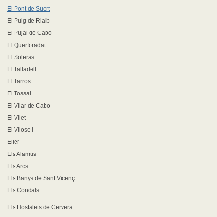
El Pont de Suert
El Puig de Rialb
El Pujal de Cabo
El Querforadat
El Soleras
El Talladell
El Tarros
El Tossal
El Vilar de Cabo
El Vilet
El Vilosell
Eller
Els Alamus
Els Arcs
Els Banys de Sant Vicenç
Els Condals
Els Hostalets de Cervera