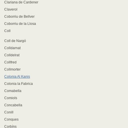
Clariana de Cardener
Claverol
Coborriu de Bellver
Coborriu de la Llosa
Coll
Coll de Nargó
Colldarnat
Colldelrat
Collfred
Collmorter
Colonia Al Kanis
Colonia la Fabrica
Comabella
Comiols
Concabella
Conill
Conques
Corbíns