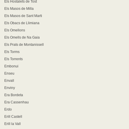
Els Hostalets de Tost
Els Masos de Milla
Els Masos de Sant Marti
Els Obacs de Llimiana
Els Omellons
Els Omells de Na Gaia
Els Prats de Montanissell
Els Torms
Els Torrents
Embonui
Enseu
Envall
Enviny
Era Bordeta
Era Cassenhau
Erdo
Erill Castell
Erill la Vall