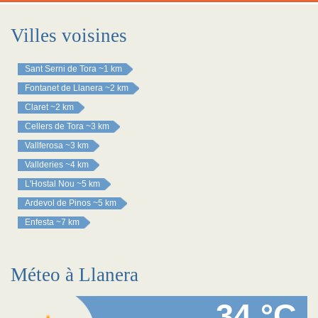
Villes voisines
Sant Serni de Tora
~1 km
Fontanet de Llanera
~2 km
Claret
~2 km
Cellers de Tora
~3 km
Vallferosa
~3 km
Vallderies
~4 km
L'Hostal Nou
~5 km
Ardevol de Pinos
~5 km
Enfesta
~7 km
Méteo à Llanera
34 °C