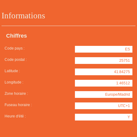
Informations
Chiffres
Code pays :
ES
Code postal :
25751
Latitude :
41.84275
Longitude :
1.46512
Zone horaire :
Europe/Madrid
Fuseau horaire :
UTC+1
Heure d'été :
Y