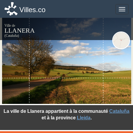
Villes.co
Villes.co
Toggle
Toggle
naviga
naviga
Ville de
LLANERA
(Cataluña)
©photo-libre.fr
La ville de Llanera appartient à la communauté
Cataluña
et à la province
Lleida
.