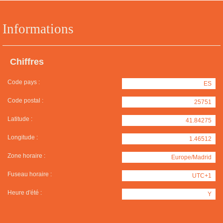
Informations
Chiffres
Code pays :
ES
Code postal :
25751
Latitude :
41.84275
Longitude :
1.46512
Zone horaire :
Europe/Madrid
Fuseau horaire :
UTC+1
Heure d'été :
Y