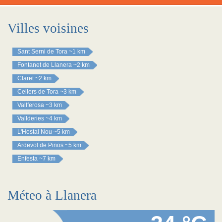
Villes voisines
Sant Serni de Tora
~1 km
Fontanet de Llanera
~2 km
Claret
~2 km
Cellers de Tora
~3 km
Vallferosa
~3 km
Vallderies
~4 km
L'Hostal Nou
~5 km
Ardevol de Pinos
~5 km
Enfesta
~7 km
Méteo à Llanera