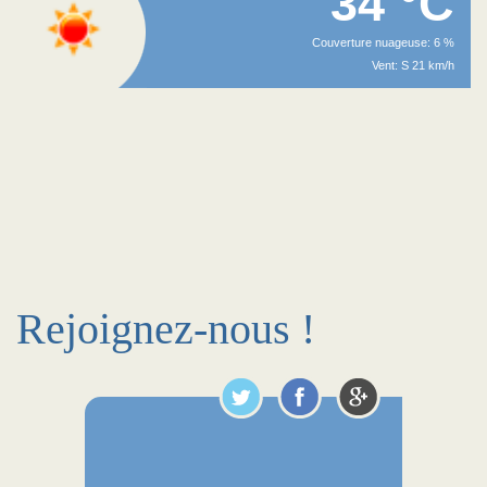
34 °C
Couverture nuageuse: 6 %
Vent: S 21 km/h
Rejoignez-nous !