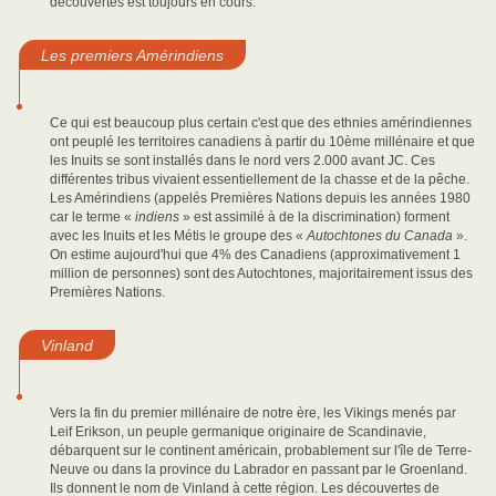
découvertes est toujours en cours.
Les premiers Amérindiens
Ce qui est beaucoup plus certain c'est que des ethnies amérindiennes
ont peuplé les territoires canadiens à partir du 10ème millénaire et que
les Inuits se sont installés dans le nord vers 2.000 avant JC. Ces
différentes tribus vivaient essentiellement de la chasse et de la pêche.
Les Amérindiens (appelés Premières Nations depuis les années 1980
car le terme «
indiens
» est assimilé à de la discrimination) forment
avec les Inuits et les Métis le groupe des «
Autochtones du Canada
».
On estime aujourd'hui que 4% des Canadiens (approximativement 1
million de personnes) sont des Autochtones, majoritairement issus des
Premières Nations.
Vinland
Vers la fin du premier millénaire de notre ère, les Vikings menés par
Leif Erikson, un peuple germanique originaire de Scandinavie,
débarquent sur le continent américain, probablement sur l'île de Terre-
Neuve ou dans la province du Labrador en passant par le Groenland.
Ils donnent le nom de Vinland à cette région. Les découvertes de