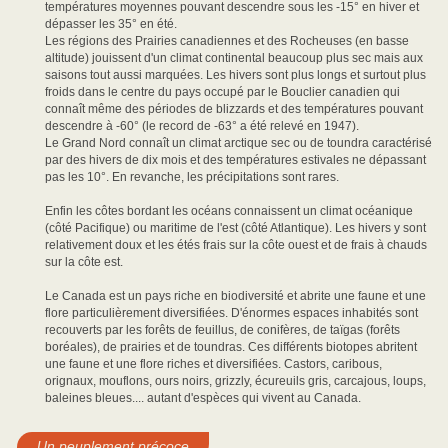
températures moyennes pouvant descendre sous les -15° en hiver et
dépasser les 35° en été.
Les régions des Prairies canadiennes et des Rocheuses (en basse
altitude) jouissent d'un climat continental beaucoup plus sec mais aux
saisons tout aussi marquées. Les hivers sont plus longs et surtout plus
froids dans le centre du pays occupé par le Bouclier canadien qui
connaît même des périodes de blizzards et des températures pouvant
descendre à -60° (le record de -63° a été relevé en 1947).
Le Grand Nord connaît un climat arctique sec ou de toundra caractérisé
par des hivers de dix mois et des températures estivales ne dépassant
pas les 10°. En revanche, les précipitations sont rares.
Enfin les côtes bordant les océans connaissent un climat océanique
(côté Pacifique) ou maritime de l'est (côté Atlantique). Les hivers y sont
relativement doux et les étés frais sur la côte ouest et de frais à chauds
sur la côte est.
Le Canada est un pays riche en biodiversité et abrite une faune et une
flore particulièrement diversifiées. D'énormes espaces inhabités sont
recouverts par les forêts de feuillus, de conifères, de taïgas (forêts
boréales), de prairies et de toundras. Ces différents biotopes abritent
une faune et une flore riches et diversifiées. Castors, caribous,
orignaux, mouflons, ours noirs, grizzly, écureuils gris, carcajous, loups,
baleines bleues.... autant d'espèces qui vivent au Canada.
Un peuplement précoce