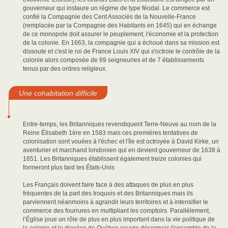
gouverneur qui instaure un régime de type féodal. Le commerce est
confié la Compagnie des Cent Associés de la Nouvelle-France
(remplacée par la Compagnie des Habitants en 1645) qui en échange
de ce monopole doit assurer le peuplement, l'économie et la protection
de la colonie. En 1663, la compagnie qui a échoué dans sa mission est
dissoute et c'est le roi de France Louis XIV qui s'octroie le contrôle de la
colonie alors composée de 69 seigneuries et de 7 établissements
tenus par des ordres religieux.
Une cohabitation difficile
Entre-temps, les Britanniques revendiquent Terre-Neuve au nom de la
Reine Élisabeth 1ère en 1583 mais ces premières tentatives de
colonisation sont vouées à l'échec et l'île est octroyée à David Kirke, un
aventurier et marchand londonien qui en devient gouverneur de 1638 à
1651. Les Britanniques établissent également treize colonies qui
formeront plus tard les États-Unis
Les Français doivent faire face à des attaques de plus en plus
fréquentes de la part des Iroquois et des Britanniques mais ils
parviennent néanmoins à agrandir leurs territoires et à intensifier le
commerce des fourrures en multipliant les comptoirs. Parallèlement,
l’Église joue un rôle de plus en plus important dans la vie politique de