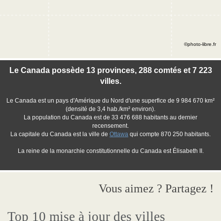
©photo-libre.fr
Le Canada possède 13 provinces, 288 comtés et 7 223
villes.
Le Canada est un pays d'Amérique du Nord d'une superfice de 9 984 670 km²
(densité de 3,4 hab./km² environ).
La population du Canada est de 33 476 688 habitants au dernier
recensement.
La capitale du Canada est la ville de
Ottawa
qui compte 870 250 habitants.
La reine de la monarchie constitutionnelle du Canada est Élisabeth II.
Vous aimez ? Partagez !
Top 10 mise à jour des villes