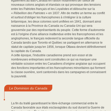
également au Bas-Canada en raison notamment de l'afflux de
nouveaux colons anglais et irlandais ce qui provoque des tensions
entre les Patriotes français et les Loyalistes et débouche sur la
«
Rébellion des Patriotes
» en 1837. Afin de mettre un terme au conflit
et surtout d'obliger les francophones à s'intégrer à la culture
britannique, les deux colonies sont unifiées en 1841, donnant ainsi
naissance à la Province du Canada ou Canada-Uni qui sera
gouvernée par des représentants du peuple. Cette forme d'autonomie
est à l'origine d'une alliance inattendue entre les francophones et les
anglophones, le français redevient la seconde langue officielle du
Canada tandis que Toronto et Québec se partagent en alternance le
statut de capitale jusqu'en 1856, lorsque Ottawa devient définitivement
la capitale du Canada.
A cette époque, l'industrie canadienne prend son essor et de
nombreuses entreprises sont construites ce qui va marquer une
véritable scission entre les Canadiens d'origine anglaise qui occupent
des fonctions importantes et les francophones minoritaires qui forment
la classe ouvrière, sont cantonnés dans les campagnes et connaissent
la pauvreté.
Le Dominion du Canada
La fin du traité garantissant le libre-échange commercial entre le
Canada favorable aux états esclavagistes du sud durant la Guerre de