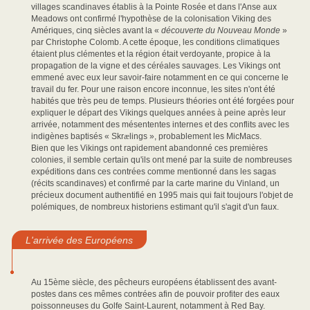
villages scandinaves établis à la Pointe Rosée et dans l'Anse aux
Meadows ont confirmé l'hypothèse de la colonisation Viking des
Amériques, cinq siècles avant la «
découverte du Nouveau Monde
»
par Christophe Colomb. A cette époque, les conditions climatiques
étaient plus clémentes et la région était verdoyante, propice à la
propagation de la vigne et des céréales sauvages. Les Vikings ont
emmené avec eux leur savoir-faire notamment en ce qui concerne le
travail du fer. Pour une raison encore inconnue, les sites n'ont été
habités que très peu de temps. Plusieurs théories ont été forgées pour
expliquer le départ des Vikings quelques années à peine après leur
arrivée, notamment des mésententes internes et des conflits avec les
indigènes baptisés « Skr
æ
lings », probablement les MicMacs.
Bien que les Vikings ont rapidement abandonné ces premières
colonies, il semble certain qu'ils ont mené par la suite de nombreuses
expéditions dans ces contrées comme mentionné dans les sagas
(récits scandinaves) et confirmé par la carte marine du Vinland, un
précieux document authentifié en 1995 mais qui fait toujours l'objet de
polémiques, de nombreux historiens estimant qu'il s'agit d'un faux.
L'arrivée des Européens
Au 15ème siècle, des pêcheurs européens établissent des avant-
postes dans ces mêmes contrées afin de pouvoir profiter des eaux
poissonneuses du Golfe Saint-Laurent, notamment à Red Bay.