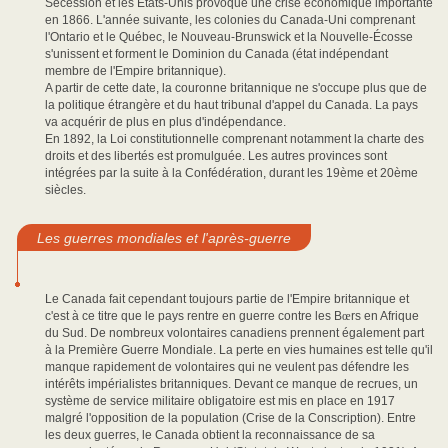
Sécession et les États-Unis provoque une crise économique importante
en 1866. L'année suivante, les colonies du Canada-Uni comprenant
l'Ontario et le Québec, le Nouveau-Brunswick et la Nouvelle-Écosse
s'unissent et forment le Dominion du Canada (état indépendant
membre de l'Empire britannique).
A partir de cette date, la couronne britannique ne s'occupe plus que de
la politique étrangère et du haut tribunal d'appel du Canada. La pays
va acquérir de plus en plus d'indépendance.
En 1892, la Loi constitutionnelle comprenant notamment la charte des
droits et des libertés est promulguée. Les autres provinces sont
intégrées par la suite à la Confédération, durant les 19ème et 20ème
siècles.
Les guerres mondiales et l'après-guerre
Le Canada fait cependant toujours partie de l'Empire britannique et
c'est à ce titre que le pays rentre en guerre contre les B
œ
rs en Afrique
du Sud. De nombreux volontaires canadiens prennent également part
à la Première Guerre Mondiale. La perte en vies humaines est telle qu'il
manque rapidement de volontaires qui ne veulent pas défendre les
intérêts impérialistes britanniques. Devant ce manque de recrues, un
système de service militaire obligatoire est mis en place en 1917
malgré l'opposition de la population (Crise de la Conscription). Entre
les deux guerres, le Canada obtient la reconnaissance de sa