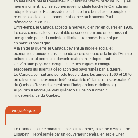
souveraineté par le Royaume-Uni (Statut de Westminster de 1931). Au
même moment, la crise économique mondiale touche le Canada qui
adopte le statut d'Etat-providence afin de faire bénéficier le peuple de
réformes sociales qui donnera naissance au Nouveau Parti
démocratique en 1961.
Entre-temps, le Canada accepte à nouveau d'entrer en guerre en 1939.
Le pays connaît alors un véritable essor économique en fournissant
une grande partie du matériel militaire aux armées britannique,
chinoise et soviétique.
A la fin de la guerre, le Canada devient un modèle social et
économique unique dans le monde à cette époque et la fin de l'Empire
britannique lui permet de devenir totalement indépendant.
Ce véritable pays de Cocagne attire des vagues d'immigrants
européens qui fuient la désolation des pays ruinés par la guerre.
Le Canada connaît une période trouble dans les années 1960 et 1970
en raison d'un mouvement indépendantiste réclamant la souveraineté
du Québec (Rassemblement pour l'Indépendance Nationale).
Aujourd'hui encore, le Parti québecois lutte pour obtenir
l'indépendance du Québec.
Vie politique
Le Canada est une monarchie constitutionnelle, la Reine d'Angleterre
Élisabeth II représentée par un gouverneur général en est le Chef