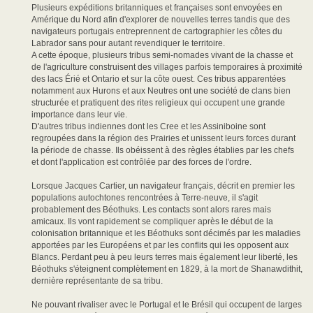
Plusieurs expéditions britanniques et françaises sont envoyées en
Amérique du Nord afin d'explorer de nouvelles terres tandis que des
navigateurs portugais entreprennent de cartographier les côtes du
Labrador sans pour autant revendiquer le territoire.
A cette époque, plusieurs tribus semi-nomades vivant de la chasse et
de l'agriculture construisent des villages parfois temporaires à proximité
des lacs Érié et Ontario et sur la côte ouest. Ces tribus apparentées
notamment aux Hurons et aux Neutres ont une société de clans bien
structurée et pratiquent des rites religieux qui occupent une grande
importance dans leur vie.
D'autres tribus indiennes dont les Cree et les Assiniboine sont
regroupées dans la région des Prairies et unissent leurs forces durant
la période de chasse. Ils obéissent à des règles établies par les chefs
et dont l'application est contrôlée par des forces de l'ordre.
Lorsque Jacques Cartier, un navigateur français, décrit en premier les
populations autochtones rencontrées à Terre-neuve, il s'agit
probablement des Béothuks. Les contacts sont alors rares mais
amicaux. Ils vont rapidement se compliquer après le début de la
colonisation britannique et les Béothuks sont décimés par les maladies
apportées par les Européens et par les conflits qui les opposent aux
Blancs. Perdant peu à peu leurs terres mais également leur liberté, les
Béothuks s'éteignent complètement en 1829, à la mort de Shanawdithit,
dernière représentante de sa tribu.
Ne pouvant rivaliser avec le Portugal et le Brésil qui occupent de larges