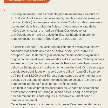
Le peuplement du Canada remonte probablement aux alentours de
25.000 avant notre ère comme en témoignent les traces laissées par
des hominidés (des marques faites à l'aide d'outils sur des ossements
d'animaux) dans les grottes du Poisson bleu situées le long de la
rivière éponyme, dans le nord du Yukon. Ces découvertes
archéologiques ont tiré un trait définitif sur la théorie d'un premier
peuplement qui se serait déroulé vers 10.000 avant JC.
En effet, la Béringie, une vaste région s'étendant des rives du fleuve
canadien MacKenzie aux rives du fleuve russe Lena, aurait été
occupée durant la dernière glaciation par plusieurs tribus ayant une
origine commune et vivant isolées des autres peuples. Cette hypothèse
sous-entend que des humains venus de Russie auraient emprunté le
détroit de Béring pour s'installer en Amérique du Nord. Or, il s'avère que
des études scientifiques ont révélé que le détroit n'a pu être traversé
qu'à partir de 12.600 avant JC lorsqu'une steppe s'est formée dans le
passage ce qui rend le raisonnement caduque puisque la preuve d'un
peuplement antérieur à cette période a été certifiée.
Il en résulte que les premiers occupants du Canada ne seraient pas
arrivés par le détroit de Béring du moins pas à l'époque envisagée
précédemment. Plusieurs vagues successives auraient donc pu
peupler le continent.
Cette thèse n'a été ni infirmée ni confirmée et l'analyse des dernières