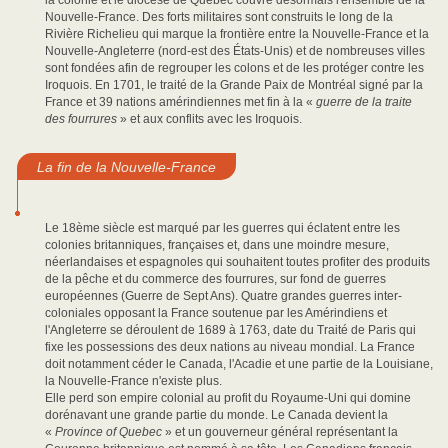
la colonie et le diocèse de Québec couvre désormais l'ensemble de la
Nouvelle-France. Des forts militaires sont construits le long de la
Rivière Richelieu qui marque la frontière entre la Nouvelle-France et la
Nouvelle-Angleterre (nord-est des États-Unis) et de nombreuses villes
sont fondées afin de regrouper les colons et de les protéger contre les
Iroquois. En 1701, le traité de la Grande Paix de Montréal signé par la
France et 39 nations amérindiennes met fin à la «
guerre de la traite
des fourrures
» et aux conflits avec les Iroquois.
La fin de la Nouvelle-France
Le 18ème siècle est marqué par les guerres qui éclatent entre les
colonies britanniques, françaises et, dans une moindre mesure,
néerlandaises et espagnoles qui souhaitent toutes profiter des produits
de la pêche et du commerce des fourrures, sur fond de guerres
européennes (Guerre de Sept Ans). Quatre grandes guerres inter-
coloniales opposant la France soutenue par les Amérindiens et
l'Angleterre se déroulent de 1689 à 1763, date du Traité de Paris qui
fixe les possessions des deux nations au niveau mondial. La France
doit notamment céder le Canada, l'Acadie et une partie de la Louisiane,
la Nouvelle-France n'existe plus.
Elle perd son empire colonial au profit du Royaume-Uni qui domine
dorénavant une grande partie du monde. Le Canada devient la
«
Province of Quebec
» et un gouverneur général représentant la