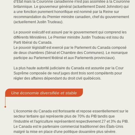
d’État mais la Couronne canadienne n'est pas assimilée à la Couronne
britannique. Le gouverneur général (actuellement David Johnston) qui
a une fonction purement honorifique est nommé par la Reine sur
recommandation du Premier ministre canadien, chef du gouvernement
(actuellement Justin Trudeau).
Le pouvoir exécutif est assuré par le gouvernement qui comprend les
différents Ministères. Le Premier ministre Justin Trudeau est issu du
Parti libéral du Canada.
Le pouvoir législatif est exercé par le Parlement du Canada composé
de deux chambres (Sénat et Chambre des Communes). Le monarque
participe au Parlement fédéral et aux Parlements provinciaux).
La plus haute autorité judiciaire du Canada est assurée par la Cour
Suprême composée de neuf juges dont trois sont compétents pour
régler des affaires dépendant du droit civil québécois.
Une économie diversifiée et stable
L'économie du Canada est florissante et repose essentiellement sur le
secteur tertiaire qui représente plus de 70% du PIB tandis que
l'industrie et l'agriculture représentent respectivement 27 et 3% du PIB.
Le Canada est le partenaire commercial traditionnel des États-Unis
malgré la mise en place d'une politique douanière plus sévère.