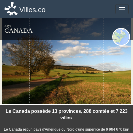
Villes.co
Villes.co
Toggle
Toggle
naviga
naviga
Pays
CANADA
©photo-libre.fr
Le Canada possède 13 provinces, 288 comtés et 7 223
villes.
Le Canada est un pays d'Amérique du Nord d'une superfice de 9 984 670 km²