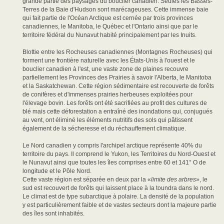
grande partie des paysages du bouclier canadien. Seules les Basses-
Terres de la Baie d'Hudson sont marécageuses. Cette immense baie
qui fait partie de l'Océan Arctique est cernée par trois provinces
canadiennes, le Manitoba, le Québec et l'Ontario ainsi que par le
territoire fédéral du Nunavut habité principalement par les Inuits.
Blottie entre les Rocheuses canadiennes (Montagnes Rocheuses) qui
forment une frontière naturelle avec les États-Unis à l'ouest et le
bouclier canadien à l'est, une vaste zone de plaines recouvre
partiellement les Provinces des Prairies à savoir l'Alberta, le Manitoba
et la Saskatchewan. Cette région sédimentaire est recouverte de forêts
de conifères et d'immenses prairies herbeuses exploitées pour
l'élevage bovin. Les forêts ont été sacrifiées au profit des cultures de
blé mais cette déforestation a entraîné des inondations qui, conjugués
au vent, ont éliminé les éléments nutritifs des sols qui pâtissent
également de la sécheresse et du réchauffement climatique.
Le Nord canadien y compris l'archipel arctique représente 40% du
territoire du pays. Il comprend le Yukon, les Territoires du Nord-Ouest et
le Nunavut ainsi que toutes les îles comprises entre 60 et 141° O de
longitude et le Pôle Nord.
Cette vaste région est séparée en deux par la «
limite des arbres
», le
sud est recouvert de forêts qui laissent place à la toundra dans le nord.
Le climat est de type subarctique à polaire. La densité de la population
y est particulièrement faible et de vastes secteurs dont la majeure partie
des îles sont inhabités.