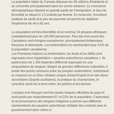
La population totale du Canada dépasse les 36 millions d'habitants et
se concentre principalement dans les zones urbaines. La croissance
démographique dépend en grande partie de l'immigration, le taux de
fécondité se situant à 1,5 enfants par femme. En revanche, l'excellent
système de santé et le peu de pauvreté ont permis de stabiliser
l'espérance de vie à 82 ans.
La population est très diversifiée et on recense 34 groupes ethniques
comptabilisant plus de 100.000 personnes. Plus des trois-quart des
Canadiens sont d'origine européenne, principalement britannique,
française et allemande. Les Amérindiens ne représentent que 3,5% de
la population canadienne.
Les Premières Nations ou Amérindiens, les Inuits et les Métis sont
regroupés sous l'appellation « peuples autochtones canadiens ». Ils
parlent plus de 1.300 dialectes différents regroupés en une
cinquantaine de langues. Malgré de grandes différences culturelles, il
existe des points communs entre les peuples amérindiens, notamment
la croyance en un Dieu créateur unique (Grand Esprit) et en des dieux
secondaires (Esprits auxiliaires), la pratique du chamanisme, le
caractère sacré de la terre-mère, les prières et les danses.
L'anglais et le français sont les seules langues officielles du pays et
sont parlés par respectivement 57 et 22% de la population. Cependant,
la reconnaissance des langues indigènes a permis aux différents
représentants des peuples autochtones d'établir des contacts avec le
gouvernement dans celles-ci.