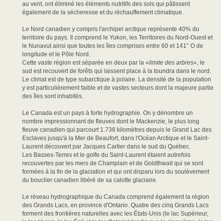
au vent, ont éliminé les éléments nutritifs des sols qui pâtissent
également de la sécheresse et du réchauffement climatique.
Le Nord canadien y compris l'archipel arctique représente 40% du
territoire du pays. Il comprend le Yukon, les Territoires du Nord-Ouest et
le Nunavut ainsi que toutes les îles comprises entre 60 et 141° O de
longitude et le Pôle Nord.
Cette vaste région est séparée en deux par la «
limite des arbres
», le
sud est recouvert de forêts qui laissent place à la toundra dans le nord.
Le climat est de type subarctique à polaire. La densité de la population
y est particulièrement faible et de vastes secteurs dont la majeure partie
des îles sont inhabités.
Le Canada est un pays à forte hydrographie. On y dénombre un
nombre impressionnant de fleuves dont le Mackenzie, le plus long
fleuve canadien qui parcourt 1.738 kilomètres depuis le Grand Lac des
Esclaves jusqu'à la Mer de Beaufort, dans l'Océan Arctique et le Saint-
Laurent découvert par Jacques Cartier dans le sud du Québec.
Les Basses-Terres et le golfe du Saint-Laurent étaient autrefois
recouvertes par les mers de Champlain et de Goldthwait qui se sont
formées à la fin de la glaciation et qui ont disparu lors du soulèvement
du bouclier canadien libéré de sa calotte glaciaire.
Le réseau hydrographique du Canada comprend également la région
des Grands Lacs, en province d'Ontario. Quatre des cinq Grands Lacs
forment des frontières naturelles avec les États-Unis (le lac Supérieur,