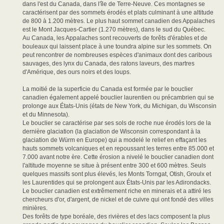
dans l'est du Canada, dans l'île de Terre-Neuve. Ces montagnes se
caractérisent par des sommets érodés et plats culminant à une altitude
de 800 à 1.200 mètres. Le plus haut sommet canadien des Appalaches
est le Mont Jacques-Cartier (1.270 mètres), dans le sud du Québec.
Au Canada, les Appalaches sont recouverts de forêts d'érables et de
bouleaux qui laissent place à une toundra alpine sur les sommets. On
peut rencontrer de nombreuses espèces d'animaux dont des caribous
sauvages, des lynx du Canada, des ratons laveurs, des martres
d'Amérique, des ours noirs et des loups.
La moitié de la superficie du Canada est formée par le bouclier
canadien également appelé bouclier laurentien ou précambrien qui se
prolonge aux États-Unis (états de New York, du Michigan, du Wisconsin
et du Minnesota).
Le bouclier se caractérise par ses sols de roche nue érodés lors de la
dernière glaciation (la glaciation de Wisconsin correspondant à la
glaciation de Würm en Europe) qui a modelé le relief en effaçant les
hauts sommets volcaniques et en repoussant les terres entre 85.000 et
7.000 avant notre ère. Cette érosion a nivelé le bouclier canadien dont
l'altitude moyenne se situe à présent entre 300 et 600 mètres. Seuls
quelques massifs sont plus élevés, les Monts Torngat, Otish, Groulx et
les Laurentides qui se prolongent aux États-Unis par les Adirondacks.
Le bouclier canadien est extrêmement riche en minerais et a attiré les
chercheurs d'or, d'argent, de nickel et de cuivre qui ont fondé des villes
minières.
Des forêts de type boréale, des rivières et des lacs composent la plus