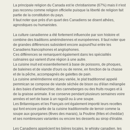
La principale religion du Canada est le christianisme (67%) mais il n'est
pas reconnu comme religion officielle puisque la liberté de religion fait
partie de la constitution du pays.
Il faut noter que près d'un quart des Canadiens se disent athées,
agnostiques ou humanistes.
La culture canadienne a été fortement influencée par son histoire et
combine des traditions amérindiennes et européennes. Il faut noter que
de grandes différences subsistent encore aujourd'hui entre les
Canadiens francophones et anglophones.
Ces différences se remarquent également dans les spécialités
culinaires qui varient d'une région à une autre.
La cuisine inuit est essentiellement à base de poissons, de phoques,
de baleines et de viande d'ours ou de renne, en fonction de la chasse
et de la pêche, accompagnés de galettes de pain.
La cuisine amérindienne est peu variée, le plat traditionnel appelé
pemmican se compose de viande séchée de bison ou d'élan mélangée
à des baies d'amélanchier, des canneberges ou des fruits rouges et à
de la graisse animale. Il se conserve pendant plusieurs semaines voire
années et sert de base à un ragoût ou à une soupe.
Les Britanniques et les Français ont également importé leurs recettes
qui font encore partie de la cuisine traditionnelle de terroir comme la
soupe aux gourganes (fèves des marais), la Poutine (frites et cheddar)
et ses nombreuses variantes ou encore les desserts au sirop d'érable.
Les Canadiens apprécient les bières locales, le whisky canadien, les