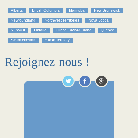
Alberta
British Columbia
Manitoba
New Brunswick
Newfoundland
Northwest Territories
Nova Scotia
Nunavut
Ontario
Prince Edward Island
Québec
Saskatchewan
Yukon Territory
Rejoignez-nous !