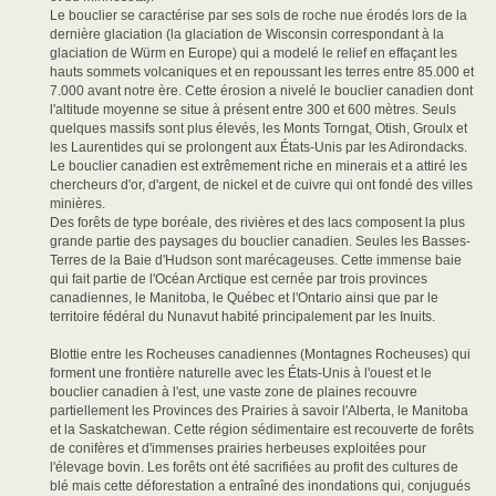
Le bouclier se caractérise par ses sols de roche nue érodés lors de la
dernière glaciation (la glaciation de Wisconsin correspondant à la
glaciation de Würm en Europe) qui a modelé le relief en effaçant les
hauts sommets volcaniques et en repoussant les terres entre 85.000 et
7.000 avant notre ère. Cette érosion a nivelé le bouclier canadien dont
l'altitude moyenne se situe à présent entre 300 et 600 mètres. Seuls
quelques massifs sont plus élevés, les Monts Torngat, Otish, Groulx et
les Laurentides qui se prolongent aux États-Unis par les Adirondacks.
Le bouclier canadien est extrêmement riche en minerais et a attiré les
chercheurs d'or, d'argent, de nickel et de cuivre qui ont fondé des villes
minières.
Des forêts de type boréale, des rivières et des lacs composent la plus
grande partie des paysages du bouclier canadien. Seules les Basses-
Terres de la Baie d'Hudson sont marécageuses. Cette immense baie
qui fait partie de l'Océan Arctique est cernée par trois provinces
canadiennes, le Manitoba, le Québec et l'Ontario ainsi que par le
territoire fédéral du Nunavut habité principalement par les Inuits.
Blottie entre les Rocheuses canadiennes (Montagnes Rocheuses) qui
forment une frontière naturelle avec les États-Unis à l'ouest et le
bouclier canadien à l'est, une vaste zone de plaines recouvre
partiellement les Provinces des Prairies à savoir l'Alberta, le Manitoba
et la Saskatchewan. Cette région sédimentaire est recouverte de forêts
de conifères et d'immenses prairies herbeuses exploitées pour
l'élevage bovin. Les forêts ont été sacrifiées au profit des cultures de
blé mais cette déforestation a entraîné des inondations qui, conjugués