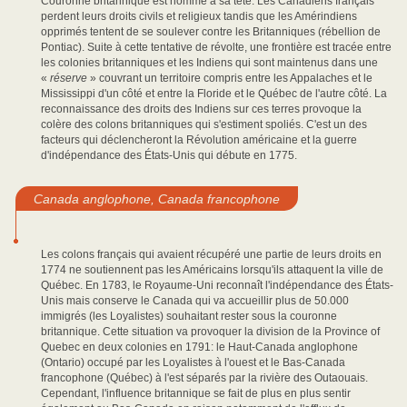
Couronne britannique est nommé à sa tête. Les Canadiens français
perdent leurs droits civils et religieux tandis que les Amérindiens
opprimés tentent de se soulever contre les Britanniques (rébellion de
Pontiac). Suite à cette tentative de révolte, une frontière est tracée entre
les colonies britanniques et les Indiens qui sont maintenus dans une
«
réserve
» couvrant un territoire compris entre les Appalaches et le
Mississippi d'un côté et entre la Floride et le Québec de l'autre côté. La
reconnaissance des droits des Indiens sur ces terres provoque la
colère des colons britanniques qui s'estiment spoliés. C'est un des
facteurs qui déclencheront la Révolution américaine et la guerre
d'indépendance des États-Unis qui débute en 1775.
Canada anglophone, Canada francophone
Les colons français qui avaient récupéré une partie de leurs droits en
1774 ne soutiennent pas les Américains lorsqu'ils attaquent la ville de
Québec. En 1783, le Royaume-Uni reconnaît l'indépendance des États-
Unis mais conserve le Canada qui va accueillir plus de 50.000
immigrés (les Loyalistes) souhaitant rester sous la couronne
britannique. Cette situation va provoquer la division de la Province of
Quebec en deux colonies en 1791: le Haut-Canada anglophone
(Ontario) occupé par les Loyalistes à l'ouest et le Bas-Canada
francophone (Québec) à l'est séparés par la rivière des Outaouais.
Cependant, l'influence britannique se fait de plus en plus sentir