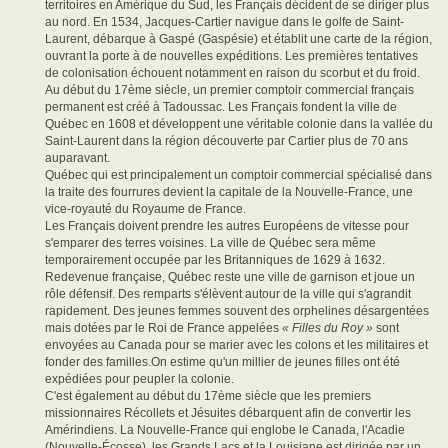
territoires en Amérique du Sud, les Français décident de se diriger plus
au nord. En 1534, Jacques-Cartier navigue dans le golfe de Saint-
Laurent, débarque à Gaspé (Gaspésie) et établit une carte de la région,
ouvrant la porte à de nouvelles expéditions. Les premières tentatives
de colonisation échouent notamment en raison du scorbut et du froid.
Au début du 17ème siècle, un premier comptoir commercial français
permanent est créé à Tadoussac. Les Français fondent la ville de
Québec en 1608 et développent une véritable colonie dans la vallée du
Saint-Laurent dans la région découverte par Cartier plus de 70 ans
auparavant.
Québec qui est principalement un comptoir commercial spécialisé dans
la traite des fourrures devient la capitale de la Nouvelle-France, une
vice-royauté du Royaume de France.
Les Français doivent prendre les autres Européens de vitesse pour
s'emparer des terres voisines. La ville de Québec sera même
temporairement occupée par les Britanniques de 1629 à 1632.
Redevenue française, Québec reste une ville de garnison et joue un
rôle défensif. Des remparts s'élèvent autour de la ville qui s'agrandit
rapidement. Des jeunes femmes souvent des orphelines désargentées
mais dotées par le Roi de France appelées
« Filles du Roy »
sont
envoyées au Canada pour se marier avec les colons et les militaires et
fonder des familles.On estime qu'un millier de jeunes filles ont été
expédiées pour peupler la colonie.
C'est également au début du 17ème siècle que les premiers
missionnaires Récollets et Jésuites débarquent afin de convertir les
Amérindiens. La Nouvelle-France qui englobe le Canada, l'Acadie
(Nouvelle-Écosse), les Grands Lacs et la Louisiane est dirigée par un