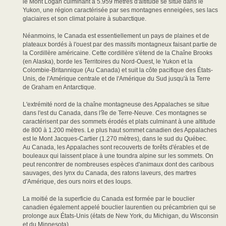
le Mont Logan culminant à 5.959 mètres d'altitude se situe dans le
Yukon, une région caractérisée par ses montagnes enneigées, ses lacs
glaciaires et son climat polaire à subarctique.
Néanmoins, le Canada est essentiellement un pays de plaines et de
plateaux bordés à l'ouest par des massifs montagneux faisant partie de
la Cordillère américaine. Cette cordillère s'étend de la Chaîne Brooks
(en Alaska), borde les Territoires du Nord-Ouest, le Yukon et la
Colombie-Britannique (Au Canada) et suit la côte pacifique des États-
Unis, de l'Amérique centrale et de l'Amérique du Sud jusqu'à la Terre
de Graham en Antarctique.
L'extrémité nord de la chaîne montagneuse des Appalaches se situe
dans l'est du Canada, dans l'île de Terre-Neuve. Ces montagnes se
caractérisent par des sommets érodés et plats culminant à une altitude
de 800 à 1.200 mètres. Le plus haut sommet canadien des Appalaches
est le Mont Jacques-Cartier (1.270 mètres), dans le sud du Québec.
Au Canada, les Appalaches sont recouverts de forêts d'érables et de
bouleaux qui laissent place à une toundra alpine sur les sommets. On
peut rencontrer de nombreuses espèces d'animaux dont des caribous
sauvages, des lynx du Canada, des ratons laveurs, des martres
d'Amérique, des ours noirs et des loups.
La moitié de la superficie du Canada est formée par le bouclier
canadien également appelé bouclier laurentien ou précambrien qui se
prolonge aux États-Unis (états de New York, du Michigan, du Wisconsin
et du Minnesota).