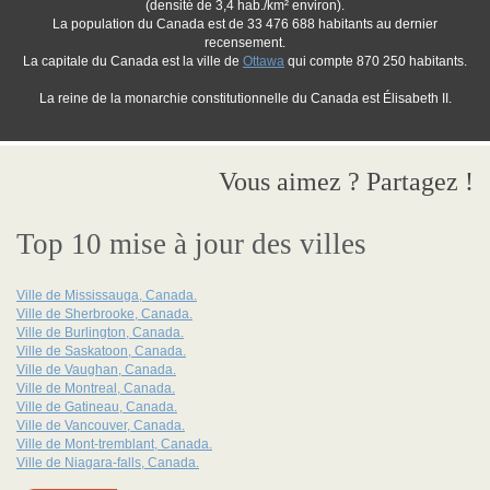
(densité de 3,4 hab./km² environ).
La population du Canada est de 33 476 688 habitants au dernier
recensement.
La capitale du Canada est la ville de
Ottawa
qui compte 870 250 habitants.
La reine de la monarchie constitutionnelle du Canada est Élisabeth II.
Vous aimez ? Partagez !
Top 10 mise à jour des villes
Ville de Mississauga, Canada.
Ville de Sherbrooke, Canada.
Ville de Burlington, Canada.
Ville de Saskatoon, Canada.
Ville de Vaughan, Canada.
Ville de Montreal, Canada.
Ville de Gatineau, Canada.
Ville de Vancouver, Canada.
Ville de Mont-tremblant, Canada.
Ville de Niagara-falls, Canada.