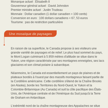
Monarque actuel : Élisabeth II
Gouverneur général actuel : David Johnston
Premier ministre actuel : Justin Trudeau
Monnaie : Dollar canadien (1 dollar canadien = 100 cents)
Conversion en euro : 100 dollars canadiens = 67, 53 euros
Tourisme : pas de restriction particulière
Une mosaïque de paysages
En raison de sa superficie, le Canada propose à ses visiteurs une
grande variété de paysages et de relief. Le plus haut sommet du pays,
le Mont Logan culminant à 5.959 mètres d'altitude se situe dans le
Yukon, une région caractérisée par ses montagnes enneigées, ses lacs
glaciaires et son climat polaire à subarctique.
Néanmoins, le Canada est essentiellement un pays de plaines et de
plateaux bordés à l'ouest par des massifs montagneux faisant partie de
la Cordillère américaine. Cette cordillère s'étend de la Chaîne Brooks
(en Alaska), borde les Territoires du Nord-Ouest, le Yukon et la
Colombie-Britannique (Au Canada) et suit la côte pacifique des États-
Unis, de l'Amérique centrale et de l'Amérique du Sud jusqu'à la Terre
de Graham en Antarctique.
L'extrémité nord de la chaîne montagneuse des Appalaches se situe