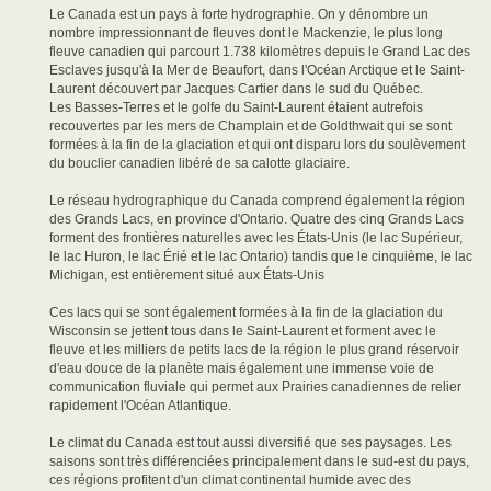
Le Canada est un pays à forte hydrographie. On y dénombre un
nombre impressionnant de fleuves dont le Mackenzie, le plus long
fleuve canadien qui parcourt 1.738 kilomètres depuis le Grand Lac des
Esclaves jusqu'à la Mer de Beaufort, dans l'Océan Arctique et le Saint-
Laurent découvert par Jacques Cartier dans le sud du Québec.
Les Basses-Terres et le golfe du Saint-Laurent étaient autrefois
recouvertes par les mers de Champlain et de Goldthwait qui se sont
formées à la fin de la glaciation et qui ont disparu lors du soulèvement
du bouclier canadien libéré de sa calotte glaciaire.
Le réseau hydrographique du Canada comprend également la région
des Grands Lacs, en province d'Ontario. Quatre des cinq Grands Lacs
forment des frontières naturelles avec les États-Unis (le lac Supérieur,
le lac Huron, le lac Érié et le lac Ontario) tandis que le cinquième, le lac
Michigan, est entièrement situé aux États-Unis
Ces lacs qui se sont également formées à la fin de la glaciation du
Wisconsin se jettent tous dans le Saint-Laurent et forment avec le
fleuve et les milliers de petits lacs de la région le plus grand réservoir
d'eau douce de la planète mais également une immense voie de
communication fluviale qui permet aux Prairies canadiennes de relier
rapidement l'Océan Atlantique.
Le climat du Canada est tout aussi diversifié que ses paysages. Les
saisons sont très différenciées principalement dans le sud-est du pays,
ces régions profitent d'un climat continental humide avec des