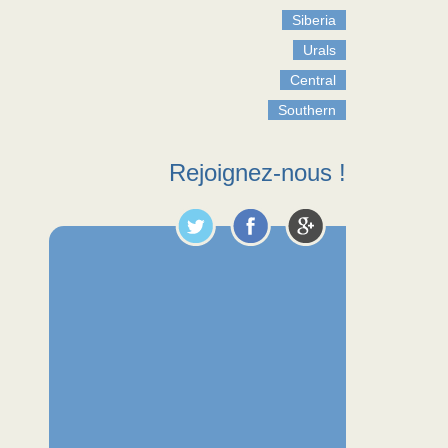
Siberia
Urals
Central
Southern
Rejoignez-nous !