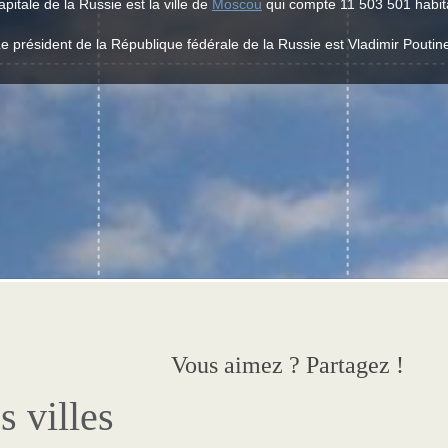
apitale de la Russie est la ville de
Moscou
qui compte 11 503 501 habit
e président de la République fédérale de la Russie est Vladimir Poutin
Vous aimez ? Partagez !
s villes