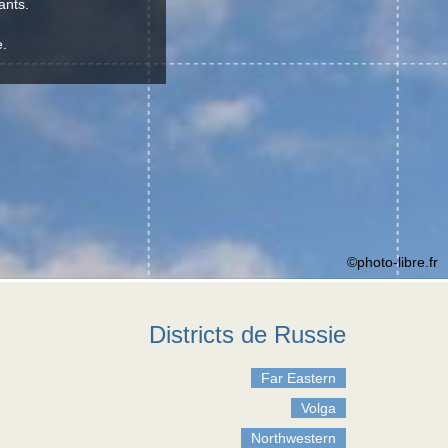
ants.
e.
©photo-libre.fr
Districts de Russie
Far Eastern
Volga
Northwestern