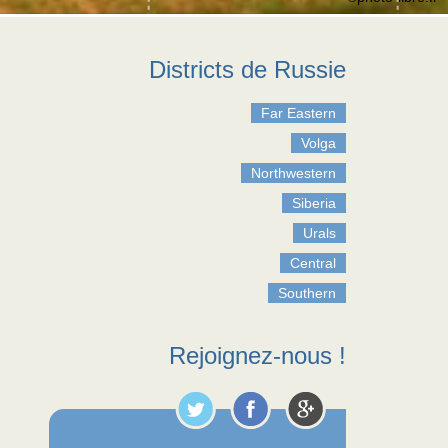
Districts de Russie
Far Eastern
Volga
Northwestern
Siberia
Urals
Central
Southern
Rejoignez-nous !