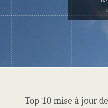
La c
L
Top 10 mise à jour de