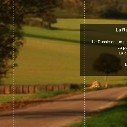
La Ru
La Russie est un pa
La po
La c
L