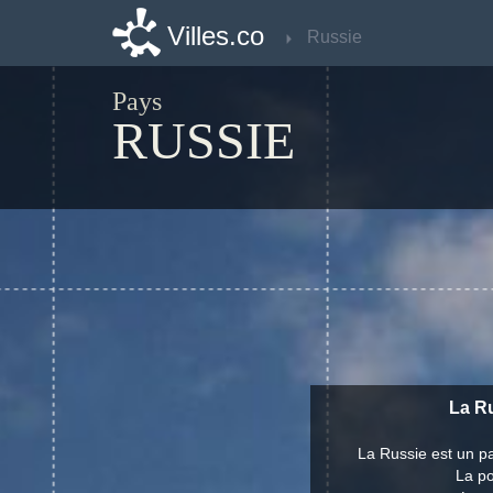
Villes.co
Villes.co
Russie
Russie
Pays
RUSSIE
La Ru
La Russie est un pa
La po