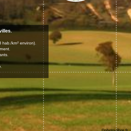
illes.
3 hab./km² environ).
ement.
ants.
e.
©photo-libre.fr