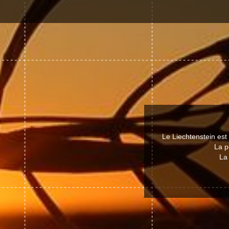
Le Liechtenstein est
La p
La 