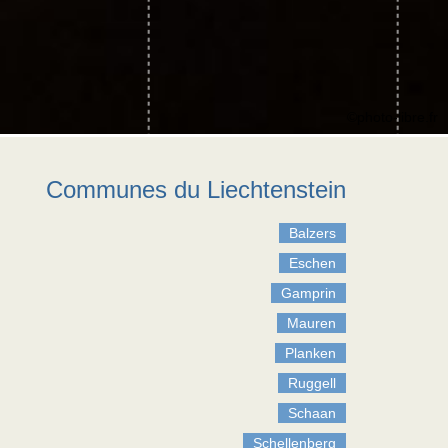
©photo-libre.fr
Communes du Liechtenstein
Balzers
Eschen
Gamprin
Mauren
Planken
Ruggell
Schaan
Schellenberg