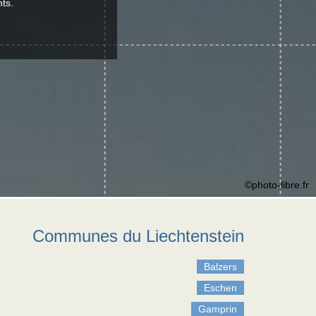
ts.
©photo-libre.fr
Communes du Liechtenstein
Balzers
Eschen
Gamprin