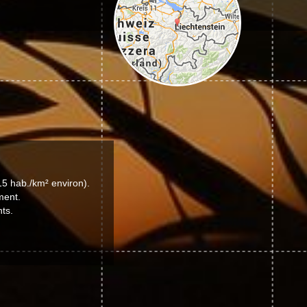
15 hab./km² environ).
ment.
ts.