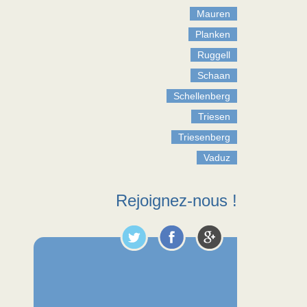
Mauren
Planken
Ruggell
Schaan
Schellenberg
Triesen
Triesenberg
Vaduz
Rejoignez-nous !