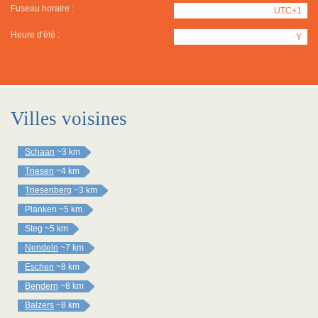
Fuseau horaire :
UTC+1
Heure d'été :
Y
Villes voisines
Schaan
~3 km
Triesen
~4 km
Triesenberg
~3 km
Planken
~5 km
Steg
~5 km
Nendeln
~7 km
Eschen
~8 km
Bendern
~8 km
Balzers
~8 km