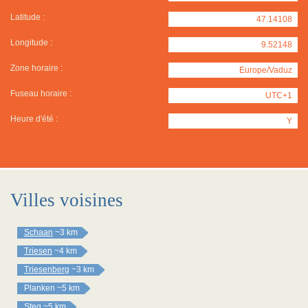
Latitude :
47.14108
Longitude :
9.52148
Zone horaire :
Europe/Vaduz
Fuseau horaire :
UTC+1
Heure d'été :
Y
Villes voisines
Schaan
~3 km
Triesen
~4 km
Triesenberg
~3 km
Planken
~5 km
Steg
~5 km