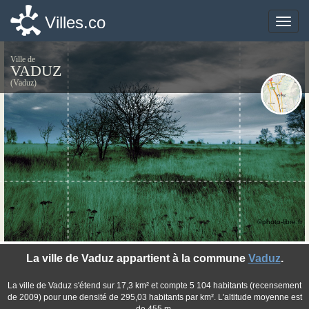
Villes.co
Villes.co
Toggle
Toggle
naviga
naviga
Ville de
VADUZ
(Vaduz)
©photo-libre.fr
La ville de Vaduz appartient à la commune
Vaduz
.
La ville de Vaduz s'étend sur 17,3 km² et compte 5 104 habitants (recensement
de 2009) pour une densité de 295,03 habitants par km². L'altitude moyenne est