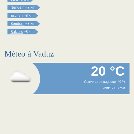
Nendeln
~7 km
Eschen
~8 km
Bendern
~8 km
Balzers
~8 km
Méteo à Vaduz
20 °C
Couverture nuageuse: 40 %
Vent: S 11 km/h