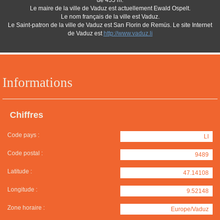
de 455 m.
Le maire de la ville de Vaduz est actuellement Ewald Ospelt.
Le nom français de la ville est Vaduz.
Le Saint-patron de la ville de Vaduz est San Florin de Remüs. Le site Internet
de Vaduz est
http://www.vaduz.li
Informations
Chiffres
Code pays :
LI
Code postal :
9489
Latitude :
47.14108
Longitude :
9.52148
Zone horaire :
Europe/Vaduz