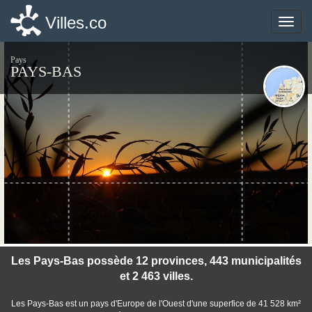
Villes.co
Villes.co
Toggle
Toggle
naviga
naviga
Pays
PAYS-BAS
©photo-libre.fr
Les Pays-Bas possède 12 provinces, 443 municipalités
et 2 463 villes.
Les Pays-Bas est un pays d'Europe de l'Ouest d'une superfice de 41 528 km²