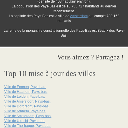
(densité de 403 hab./km² environ).
La population des Pays-Bas est de 16 733 727 habitants au dernier
recensement.
La capitale des Pays-Bas est la ville de
Amsterdam
qui compte 780 152
habitants.
La reine de la monarchie constitutionnelle des Pays-Bas est Béatrix des Pays-
Bas.
Vous aimez ? Partagez !
Top 10 mise à jour des villes
Ville de Emmen, Pays-bas.
Ville de Haarlem, Pays-bas.
Ville de Leiden, Pays-bas.
Ville de Amersfoort, Pays-bas.
Ville de Dordrecht, Pays-bas.
Ville de Arnhem, Pays-bas.
Ville de Amsterdam, Pays-bas.
Ville de Utrecht, Pays-bas.
Ville de The-hague, Pays-bas.