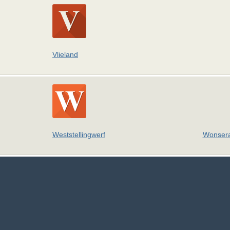
Vlieland
Weststellingwerf
Wonsera