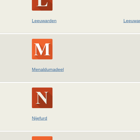
Leeuwarden
Leeuwar
Menaldumadeel
Nijefurd