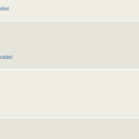
deel
radeel