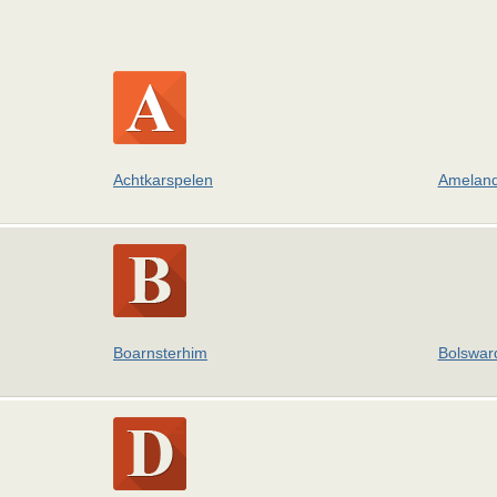
Achtkarspelen
Amelan
Boarnsterhim
Bolswar