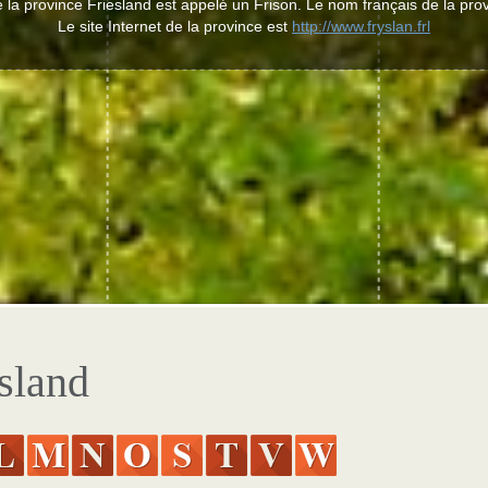
 la province Friesland est appelé un Frison. Le nom français de la prov
Le site Internet de la province est
http://www.fryslan.frl
sland