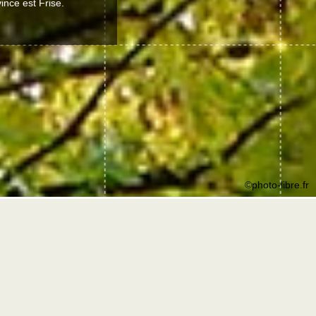
ince est Frise.
©photo-libre.fr