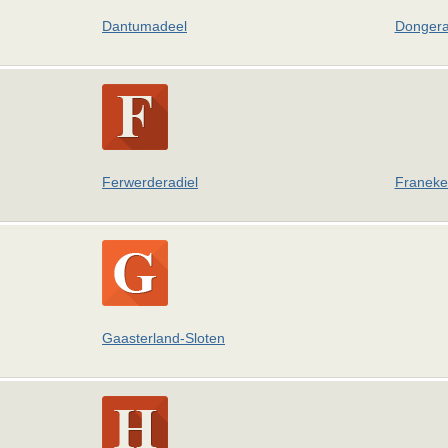
Dantumadeel
Dongera
Ferwerderadiel
Franeke
Gaasterland-Sloten