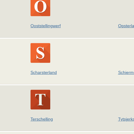
Ooststellingwerf
Opsterl
Scharsterland
Schierm
Terschelling
Tytsjerk