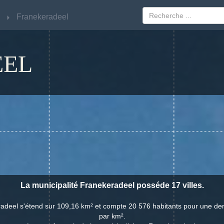
Franekeradeel
Franekeradeel
EEL
La municipalité Franekeradeel posséde 17 villes.
radeel s'étend sur 109,16 km² et compte 20 576 habitants pour une den
par km².