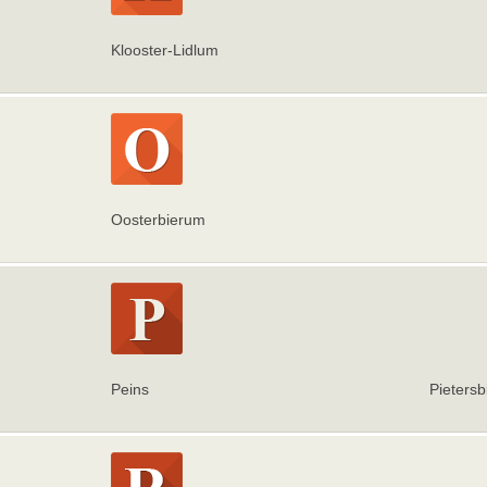
Klooster-Lidlum
Oosterbierum
Peins
Pieters