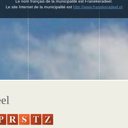
Le nom français de la municipalité est Franekeradeel.
Le site Internet de la municipalité est
http://www.franekeradeel.nl
eel