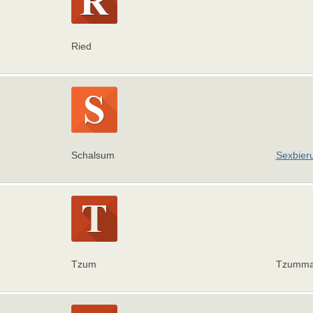
Ried
Schalsum
Sexbier
Tzum
Tzumm