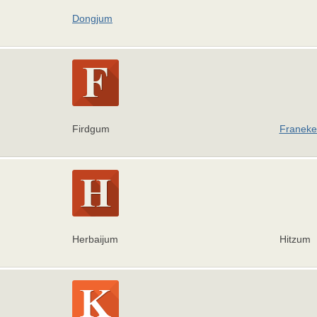
Dongjum
Firdgum
Franeke
Herbaijum
Hitzum