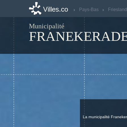
Villes.co
Villes.co
Pays-Bas
Pays-Bas
Friesland
Friesland
Municipalité
FRANEKERAD
La municipalité Franeke