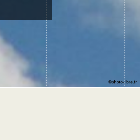
©photo-libre.fr