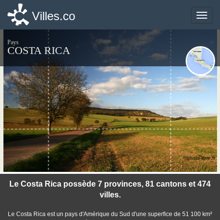
Villes.co
Villes.co
Toggle
Toggle
naviga
naviga
Pays
COSTA RICA
©photo-libre.fr
Le Costa Rica possède 7 provinces, 81 cantons et 474
villes.
Le Costa Rica est un pays d'Amérique du Sud d'une superfice de 51 100 km²