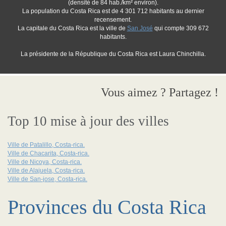
(densité de 84 hab./km² environ).
La population du Costa Rica est de 4 301 712 habitants au dernier
recensement.
La capitale du Costa Rica est la ville de
San José
qui compte 309 672
habitants.
La présidente de la République du Costa Rica est Laura Chinchilla.
Vous aimez ? Partagez !
Top 10 mise à jour des villes
Ville de Patalillo, Costa-rica.
Ville de Chacarita, Costa-rica.
Ville de Nicoya, Costa-rica.
Ville de Alajuela, Costa-rica.
Ville de San-jose, Costa-rica.
Provinces du Costa Rica