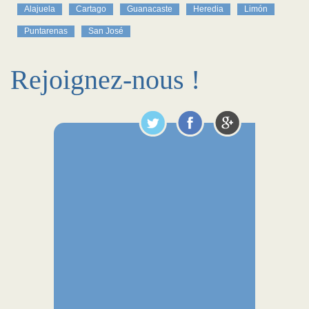
Alajuela
Cartago
Guanacaste
Heredia
Limón
Puntarenas
San José
Rejoignez-nous !