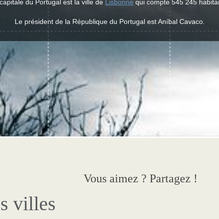
capitale du Portugal est la ville de
Lisbonne
qui compte 545 245 habita
Le président de la République du Portugal est Aníbal Cavaco.
Vous aimez ? Partagez !
s villes