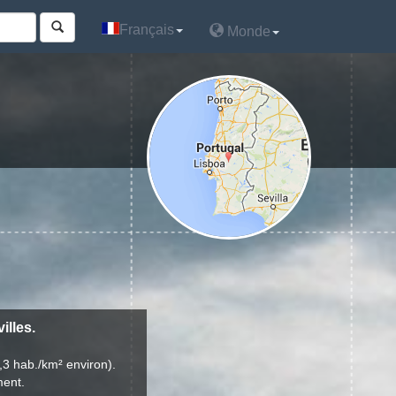
Français
Français
Monde
Monde
illes.
,3 hab./km² environ).
ment.