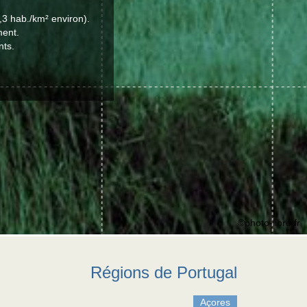
,3 hab./km² environ).
ment.
nts.
©photo-libre.fr
Régions de Portugal
Açores