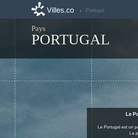
Villes.co
Villes.co
Portugal
Portugal
Pays
PORTUGAL
Le Po
Le Portugal est un p
La p