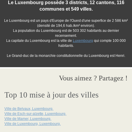
Le Luxembourg possède 3 districts, 12 cantons, 116
communes et 549 villes.
Le Luxembourg est un pays d'Europe de l'Ouest d'une superfice de 2 586 km²
(densité de 194,6 hab./km² environ).
La population du Luxembourg est de 503 302 habitants au dernier
recensement.
La capitale du Luxembourg est la ville de
Luxembourg
qui compte 100 000
habitants.
Le Grand-duc de la monarchie constitutionnelle du Luxembourg est Henri.
Vous aimez ? Partagez !
Top 10 mise à jour des villes
Ville de Belvaux, Luxembourg.
Ville de Esch-sur-alzette, Luxembourg.
Ville de Mamer, Luxembourg.
Ville de Luxembourg, Luxembourg.