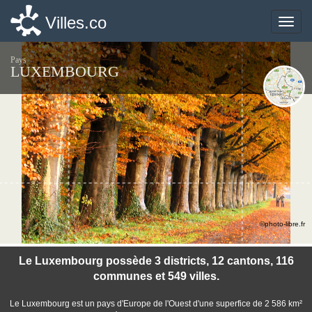
Villes.co
Villes.co
Toggle
Toggle
naviga
naviga
Pays
LUXEMBOURG
©photo-libre.fr
Le Luxembourg possède 3 districts, 12 cantons, 116
communes et 549 villes.
Le Luxembourg est un pays d'Europe de l'Ouest d'une superfice de 2 586 km²