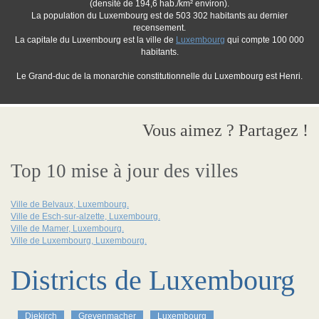
(densité de 194,6 hab./km² environ).
La population du Luxembourg est de 503 302 habitants au dernier
recensement.
La capitale du Luxembourg est la ville de
Luxembourg
qui compte 100 000
habitants.
Le Grand-duc de la monarchie constitutionnelle du Luxembourg est Henri.
Vous aimez ? Partagez !
Top 10 mise à jour des villes
Ville de Belvaux, Luxembourg.
Ville de Esch-sur-alzette, Luxembourg.
Ville de Mamer, Luxembourg.
Ville de Luxembourg, Luxembourg.
Districts de Luxembourg
Diekirch
Grevenmacher
Luxembourg