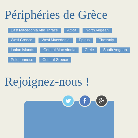
Périphéries de Grèce
East Macedonia And Thrace
Attica
North Aegean
West Greece
West Macedonia
Epirus
Thessaly
Ionian Islands
Central Macedonia
Crete
South Aegean
Peloponnese
Central Greece
Rejoignez-nous !