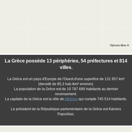
©photo-libre.fr
La Grèce possède 13 périphéries, 54 préfectures et 814
villes.
La Grèce est un pays d'Europe de l'Ouest d'une superfice de 131 957 km²
(densité de 85,3 hab./km² environ).
La population de la Grèce est de 10 787 690 habitants au dernier
recensement.
La capitale de la Grèce est la ville de
Athènes
qui compte 745 514 habitants.
Le président de la République parlementaire de la Grèce est Károlos
Papoúlias.