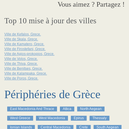
Vous aimez ? Partagez !
Top 10 mise à jour des villes
Ville de Kefalos, Grece.
Ville de Skala, Grece.
Ville de Kamatero, Grece.
Ville de Firostefani, Grece.
Ville de Agios-prokopios, Grece.
Ville de Volos, Grece.
Ville de Thiva, Grece.
Ville de Benitses, Grece.
Ville de Kalampaka, Grece.
Ville de Poros, Grece.
Périphéries de Grèce
East Macedonia And Thrace
Attica
North Aegean
West Greece
West Macedonia
Epirus
Thessaly
Ionian Islands
Central Macedonia
Crete
South Aegean