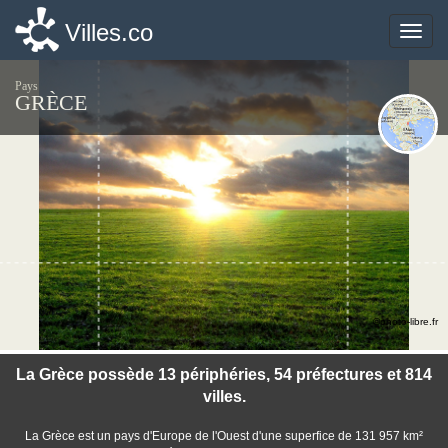
Villes.co
Villes.co
Toggle
Toggle
naviga
naviga
Pays
GRÈCE
©photo-libre.fr
La Grèce possède 13 périphéries, 54 préfectures et 814
villes.
La Grèce est un pays d'Europe de l'Ouest d'une superfice de 131 957 km²