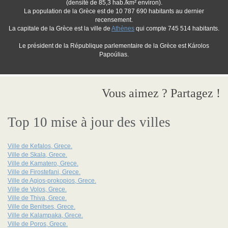
(densité de 85,3 hab./km² environ).
La population de la Grèce est de 10 787 690 habitants au dernier
recensement.
La capitale de la Grèce est la ville de
Athènes
qui compte 745 514 habitants.
Le président de la République parlementaire de la Grèce est Károlos
Papoúlias.
Vous aimez ? Partagez !
Top 10 mise à jour des villes
Ville de Kefalos, Grece.
Ville de Skala, Grece.
Ville de Kamatero, Grece.
Ville de Firostefani, Grece.
Ville de Agios-prokopios, Grece.
Ville de Volos, Grece.
Ville de Thiva, Grece.
Ville de Benitses, Grece.
Ville de Kalampaka, Grece.
Ville de Poros, Grece.