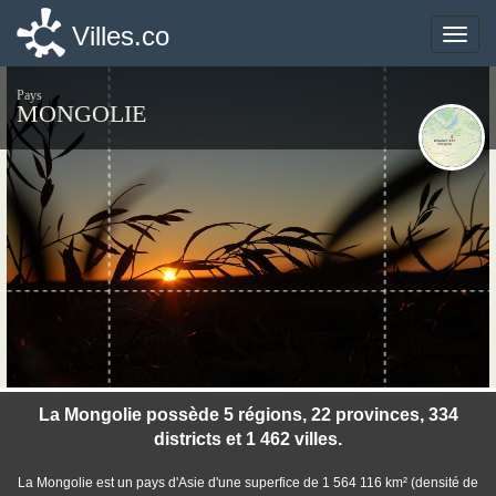
Villes.co
Villes.co
Toggle
Toggle
naviga
naviga
Pays
MONGOLIE
©photo-libre.fr
La Mongolie possède 5 régions, 22 provinces, 334
districts et 1 462 villes.
La Mongolie est un pays d'Asie d'une superfice de 1 564 116 km² (densité de