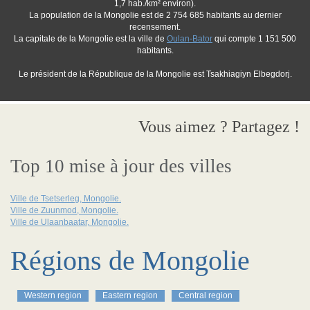
1,7 hab./km² environ).
La population de la Mongolie est de 2 754 685 habitants au dernier
recensement.
La capitale de la Mongolie est la ville de
Oulan-Bator
qui compte 1 151 500
habitants.
Le président de la République de la Mongolie est Tsakhiagiyn Elbegdorj.
Vous aimez ? Partagez !
Top 10 mise à jour des villes
Ville de Tsetserleg, Mongolie.
Ville de Zuunmod, Mongolie.
Ville de Ulaanbaatar, Mongolie.
Régions de Mongolie
Western region
Eastern region
Central region