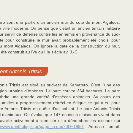
ero sont une partie d’un ancien mur du côté du mont Aigaleos.
a ville moderne. On pense que c’était un ancien terrain militaire
our servir de défense contre les ennemis en provenance du sud-
 site pour construire le mur avait probablement été choisi pour
au mont Aigaleos. On ignore la date de la construction du mur,
té construit au IVe ou IIIe siècle av. J.-C.
ent Antonis Tritsis
onis Tritsis est situé au sud-est de Kamatero. C’est l’une des
gion urbaine d’Athènes. Le parc couvre 364 hectares. Le parc
brite une grande variété d’espèces animales. Au cours des
 humides a progressivement rétréci en Attique ce qui a eu pour
c Antonis Tritsis en quête d’un habitat. Le parc Antonis Tritsis
 et d’animaux. On évalue que 147 espèces d’oiseaux vivent dans
ravaille activement à identifier et à dénombrer les oiseaux qui
://www.ornithologiki.gr/page_in.php?tID=1990.
Adresse email: