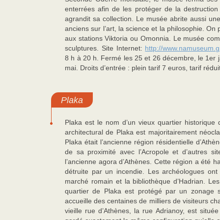
enterrées afin de les protéger de la destruction
agrandit sa collection. Le musée abrite aussi un
anciens sur l’art, la science et la philosophie. 
aux stations Viktoria ou Omonnia. Le musée comp
sculptures. Site Internet:
http://www.namuseum.gr
8 h à 20 h. Fermé les 25 et 26 décembre, le 1er j
mai. Droits d’entrée : plein tarif 7 euros, tarif rédu
Plaka
Plaka est le nom d’un vieux quartier historique 
architectural de Plaka est majoritairement néocla
Plaka était l’ancienne région résidentielle d’Ath
de sa proximité avec l’Acropole et d’autres si
l’ancienne agora d’Athènes. Cette région a été hab
détruite par un incendie. Les archéologues ont 
marché romain et la bibliothèque d’Hadrian. Les
quartier de Plaka est protégé par un zonage st
accueille des centaines de milliers de visiteurs c
vieille rue d’Athènes, la rue Adrianoy, est situ