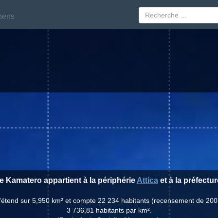
hens
hens
de Kamatero appartient à la périphérie
Attica
et à la préfectu
s'étend sur 5,950 km² et compte 22 234 habitants (recensement de 200
3 736,81 habitants par km².