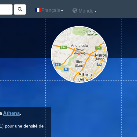
Français
Français
Monde
Monde
re
Athens
.
1) pour une densité de