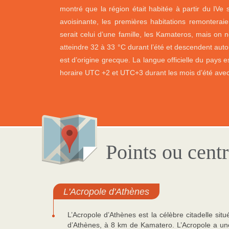
montré que la région était habitée à partir du IVe s
avoisinante, les premières habitations remonterai
serait celui d’une famille, les Kamateros, mais on 
atteindre 32 à 33 °C durant l’été et descendent auto
est d’origine grecque. La langue officielle du pays e
horaire UTC +2 et UTC+3 durant les mois d’été avec
Points ou centr
L'Acropole d'Athènes
L’Acropole d’Athènes est la célèbre citadelle si
d’Athènes, à 8 km de Kamatero. L’Acropole a une t