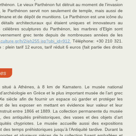
thénon. Le vieux Parthénon fut détruit au moment de l’invasion
e, le Parthénon servit non seulement de temple, mais aussi de
ulmane et de dépôt de munitions. Le Parthénon est une icône du
s détails architecturaux qui étaient uniques et innovateurs au
 célèbres sculptures du Parthénon, les marbres d’Elgin sont
vernement grec tente depuis de nombreuses années de les
.culture.gr/h/2/eh255.jsp?obj_id=912.
Téléphone: +30 210 321.
plein tarif 12 euros, tarif réduit 6 euros (fait partie des droits
nes
st situé à Athènes, à 8 km de Kamatero. Le musée national
d’archéologie en Grèce et le plus important musée de l’art grec
e siècle afin de fournir un espace où garder et protéger les
et de les exposer en mettant en évidence leur valeur et leur
onstruit entre 1866 et 1889. La collection permanente du musée
 des antiquités préhistoriques, des vases et des objets d’art
quités chypriotes. Le musée accueille aussi des expositions
des temps préhistoriques jusqu’à l’Antiquité tardive. Durant la
rtes et plusieurs pièces de la collection furent emballées et