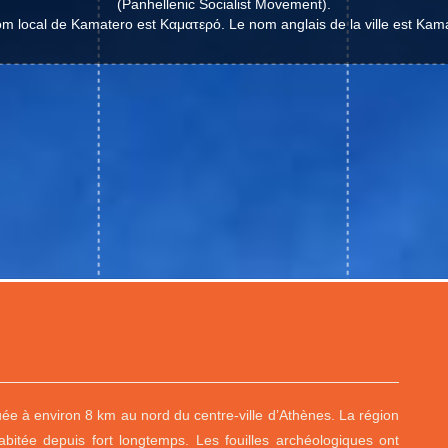
(Panhellenic Socialist Movement).
m local de Kamatero est Καματερό. Le nom anglais de la ville est Kam
ée à environ 8 km au nord du centre-ville d’Athènes. La région
abitée depuis fort longtemps. Les fouilles archéologiques ont