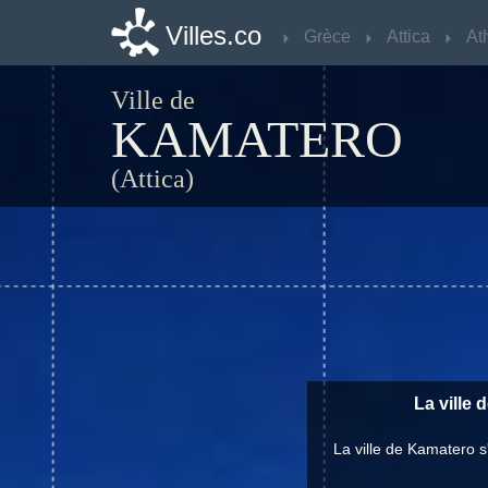
Villes.co
Villes.co
Grèce
Grèce
Attica
Attica
At
At
Ville de
KAMATERO
(Attica)
La ville 
La ville de Kamatero 