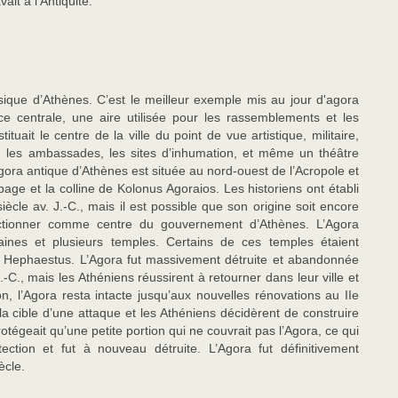
it à l’Antiquité.
sique d’Athènes. C’est le meilleur exemple mis au jour d'agora
 centrale, une aire utilisée pour les rassemblements et les
uait le centre de la ville du point de vue artistique, militaire,
ons, les ambassades, les sites d’inhumation, et même un théâtre
’Agora antique d’Athènes est située au nord-ouest de l’Acropole et
opage et la colline de Kolonus Agoraios. Les historiens ont établi
ècle av. J.-C., mais il est possible que son origine soit encore
onctionner comme centre du gouvernement d’Athènes. L’Agora
ines et plusieurs temples. Certains de ces temples étaient
de Hephaestus. L’Agora fut massivement détruite et abandonnée
C., mais les Athéniens réussirent à retourner dans leur ville et
on, l’Agora resta intacte jusqu’aux nouvelles rénovations au IIe
la cible d’une attaque et les Athéniens décidèrent de construire
égeait qu’une petite portion qui ne couvrait pas l’Agora, ce qui
ction et fut à nouveau détruite. L’Agora fut définitivement
ècle.