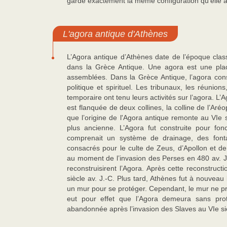
gardé exactement la même configuration qu’elle ava
L'agora antique d'Athènes
L’Agora antique d’Athènes date de l’époque clas
dans la Grèce Antique. Une agora est une place
assemblées. Dans la Grèce Antique, l’agora constit
politique et spirituel. Les tribunaux, les réuni
temporaire ont tenu leurs activités sur l’agora. L
est flanquée de deux collines, la colline de l’Aré
que l’origine de l'Agora antique remonte au VIe si
plus ancienne. L’Agora fut construite pour f
comprenait un système de drainage, des fonta
consacrés pour le culte de Zeus, d’Apollon et 
au moment de l’invasion des Perses en 480 av. J.-
reconstruisirent l’Agora. Après cette reconstructi
siècle av. J.-C. Plus tard, Athènes fut à nouveau 
un mur pour se protéger. Cependant, le mur ne prot
eut pour effet que l’Agora demeura sans prote
abandonnée après l’invasion des Slaves au VIe si