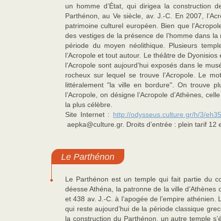
un homme d’État, qui dirigea la construction de
Parthénon, au Ve siècle, av. J.-C. En 2007, l’Acr
patrimoine culturel européen. Bien que l’Acropole
des vestiges de la présence de l’homme dans la ré
période du moyen néolithique. Plusieurs temple
l’Acropole et tout autour. Le théâtre de Dyonisios 
l’Acropole sont aujourd’hui exposés dans le musée
rocheux sur lequel se trouve l’Acropole. Le mot
littéralement "la ville en bordure". On trouve
l’Acropole, on désigne l’Acropole d’Athènes, celle
la plus célèbre.
Site Internet :
http://odysseus.culture.gr/h/3/eh3
aepka@culture.gr. Droits d’entrée : plein tarif 12 e
Le Parthénon
Le Parthénon est un temple qui fait partie du 
déesse Athéna, la patronne de la ville d’Athènes d
et 438 av. J.-C. à l’apogée de l’empire athénie
qui reste aujourd’hui de la période classique grec
la construction du Parthénon, un autre temple s’é