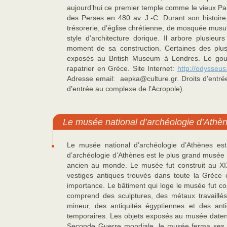
aujourd’hui ce premier temple comme le vieux Par
des Perses en 480 av. J.-C. Durant son histoir
trésorerie, d’église chrétienne, de mosquée mus
style d’architecture dorique. Il arbore plusieur
moment de sa construction. Certaines des plus
exposés au British Museum à Londres. Le gou
rapatrier en Grèce. Site Internet:
http://odysseus
Adresse email: aepka@culture.gr. Droits d’entrée : 
d’entrée au complexe de l’Acropole).
Le musée national d’archéologie d’Athè
Le musée national d’archéologie d’Athènes e
d’archéologie d’Athènes est le plus grand musée 
ancien au monde. Le musée fut construit au XIX
vestiges antiques trouvés dans toute la Grèce 
importance. Le bâtiment qui loge le musée fut c
comprend des sculptures, des métaux travaillés,
mineur, des antiquités égyptiennes et des anti
temporaires. Les objets exposés au musée datent 
Seconde Guerre mondiale, le musée ferma ses po