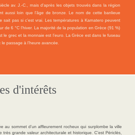
iècle av. J.-C., mais d'après les objets trouvés dans la région
ent aussi loin que l’âge de bronze. Le nom de cette banlieue
ne sait pas si c’est vrai. Les températures à Kamatero peuvent
ur de 6 °C l’hiver. La majorité de la population en Grèce (91 %)
st le grec et la monnaie est l’euro. La Grèce est dans le fuseau
 le passage à l’heure avancée.
es d'intérêts
tuée au sommet d’un affleurement rocheux qui surplombe la ville
rès grande valeur architecturale et historique. C’est Périclès,