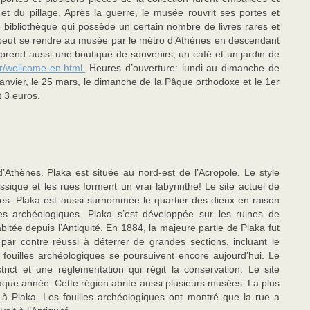
 et du pillage. Après la guerre, le musée rouvrit ses portes et
e bibliothèque qui possède un certain nombre de livres rares et
On peut se rendre au musée par le métro d’Athènes en descendant
rend aussi une boutique de souvenirs, un café et un jardin de
/wellcome-en.html.
Heures d’ouverture: lundi au dimanche de
anvier, le 25 mars, le dimanche de la Pâque orthodoxe et le 1er
it 3 euros.
d’Athènes. Plaka est située au nord-est de l’Acropole. Le style
ssique et les rues forment un vrai labyrinthe! Le site actuel de
ènes. Plaka est aussi surnommée le quartier des dieux en raison
tes archéologiques. Plaka s’est développée sur les ruines de
itée depuis l’Antiquité. En 1884, la majeure partie de Plaka fut
par contre réussi à déterrer de grandes sections, incluant le
 fouilles archéologiques se poursuivent encore aujourd’hui. Le
rict et une réglementation qui régit la conservation. Le site
haque année. Cette région abrite aussi plusieurs musées. La plus
ée à Plaka. Les fouilles archéologiques ont montré que la rue a