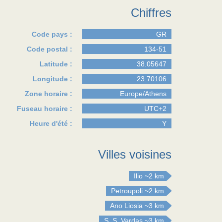
Chiffres
Code pays :
GR
Code postal :
134-51
Latitude :
38.05647
Longitude :
23.70106
Zone horaire :
Europe/Athens
Fuseau horaire :
UTC+2
Heure d'été :
Y
Villes voisines
Ilio
~2 km
Petroupoli
~2 km
Ano Liosia
~3 km
S. S. Vardas
~3 km