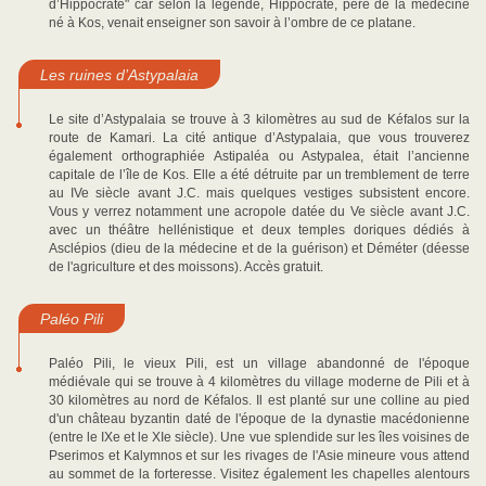
d’Hippocrate" car selon la légende, Hippocrate, père de la médecine
né à Kos, venait enseigner son savoir à l’ombre de ce platane.
Les ruines d’Astypalaia
Le site d’Astypalaia se trouve à 3 kilomètres au sud de Kéfalos sur la
route de Kamari. La cité antique d’Astypalaia, que vous trouverez
également orthographiée Astipaléa ou Astypalea, était l’ancienne
capitale de l’île de Kos. Elle a été détruite par un tremblement de terre
au IVe siècle avant J.C. mais quelques vestiges subsistent encore.
Vous y verrez notamment une acropole datée du Ve siècle avant J.C.
avec un théâtre hellénistique et deux temples doriques dédiés à
Asclépios (dieu de la médecine et de la guérison) et Déméter (déesse
de l'agriculture et des moissons). Accès gratuit.
Paléo Pili
Paléo Pili, le vieux Pili, est un village abandonné de l'époque
médiévale qui se trouve à 4 kilomètres du village moderne de Pili et à
30 kilomètres au nord de Kéfalos. Il est planté sur une colline au pied
d'un château byzantin daté de l'époque de la dynastie macédonienne
(entre le IXe et le XIe siècle). Une vue splendide sur les îles voisines de
Pserimos et Kalymnos et sur les rivages de l'Asie mineure vous attend
au sommet de la forteresse. Visitez également les chapelles alentours