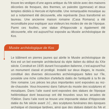
trouve les vestiges d’une agora antique du IVe siècle avec des maisons
décorées de fresques, des thermes, un palestre (gymnase) et deux
temples dédiés à Hercule et Aphrodite. Une remarquable mosaïque au
sol a notamment été découverte, elle représente Zeus transformé en
taureau. Une ancienne maison romaine (Casa Romana) a été
reconstituée pour expliquer aux visiteurs les modes de vie de l’époque.
Parmi ces fouilles, une statue d'Hippocrate a également été
découverte, elle est aujourd’hui exposée au Musée archéologique de
Kos.
Musée archéologique de Kos
Le bâtiment en pierres jaunes qui abrite le Musée archéologique de
Kos est un bel exemple architectural du style italien du début du XXe
siècle. Construit en 1935 durant l'occupation italienne, c’est aujourd’hui
un monument classé et protégé. Installé sur deux étages, le musée,
constitué des diverses découvertes archéologiques faites sur l’île,
possède une riche collection d'artefacts datés de l'antiquité à la fin de
l'ère romaine. Les pièces les plus importantes sont exposées au rez-
de-chaussée. Vous trouverez dans l'atrium du musée des sculptures et
mosaïques. Dans l’aile ouest sont exposées des statues de l'époque
hellénistique dont beaucoup ont été trouvées sous les arcades de
l'Odéon. Dans l’aile nord se trouve une imposante statue d'Hippocrate
datée du IVe siècle avant J.C., des sculptures funéraires des époques
archaïque et classique tardives, ainsi que des statues datant du IVe et