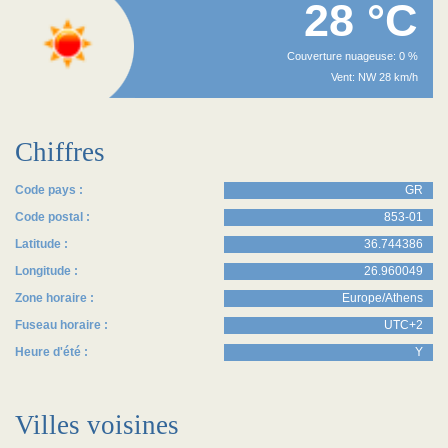
28 °C
Couverture nuageuse: 0 %
Vent: NW 28 km/h
Chiffres
Code pays :
GR
Code postal :
853-01
Latitude :
36.744386
Longitude :
26.960049
Zone horaire :
Europe/Athens
Fuseau horaire :
UTC+2
Heure d'été :
Y
Villes voisines