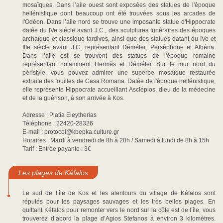
mosaïques. Dans l’aile ouest sont exposées des statues de l'époque
hellénistique dont beaucoup ont été trouvées sous les arcades de
l'Odéon. Dans l’aile nord se trouve une imposante statue d'Hippocrate
datée du IVe siècle avant J.C., des sculptures funéraires des époques
archaïque et classique tardives, ainsi que des statues datant du IVe et
IIIe siècle avant J.C. représentant Déméter, Perséphone et Athéna.
Dans l’aile est se trouvent des statues de l'époque romaine
représentant notamment Hermès et Déméter. Sur le mur nord du
péristyle, vous pouvez admirer une superbe mosaïque restaurée
extraite des fouilles de Casa Romana. Datée de l'époque hellénistique,
elle représente Hippocrate accueillant Asclépios, dieu de la médecine
et de la guérison, à son arrivée à Kos.
Adresse : Platia Eleytherias
Téléphone : 22420-28326
E-mail : protocol@kbepka.culture.gr
Horaires : Mardi à vendredi de 8h à 20h / Samedi à lundi de 8h à 15h
Tarif : Entrée payante : 3€
Les plages de Kéfalos
Le sud de l’île de Kos et les alentours du village de Kéfalos sont
réputés pour les paysages sauvages et les très belles plages. En
quittant Kéfalos pour remonter vers le nord sur la côte est de l’île, vous
trouverez d’abord la plage d’Agios Stefanos à environ 3 kilomètres.