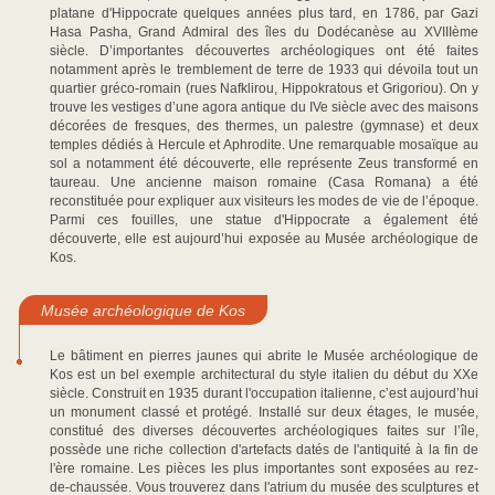
platane d'Hippocrate quelques années plus tard, en 1786, par Gazi
Hasa Pasha, Grand Admiral des îles du Dodécanèse au XVIIIème
siècle. D’importantes découvertes archéologiques ont été faites
notamment après le tremblement de terre de 1933 qui dévoila tout un
quartier gréco-romain (rues Nafklirou, Hippokratous et Grigoriou). On y
trouve les vestiges d’une agora antique du IVe siècle avec des maisons
décorées de fresques, des thermes, un palestre (gymnase) et deux
temples dédiés à Hercule et Aphrodite. Une remarquable mosaïque au
sol a notamment été découverte, elle représente Zeus transformé en
taureau. Une ancienne maison romaine (Casa Romana) a été
reconstituée pour expliquer aux visiteurs les modes de vie de l’époque.
Parmi ces fouilles, une statue d'Hippocrate a également été
découverte, elle est aujourd’hui exposée au Musée archéologique de
Kos.
Musée archéologique de Kos
Le bâtiment en pierres jaunes qui abrite le Musée archéologique de
Kos est un bel exemple architectural du style italien du début du XXe
siècle. Construit en 1935 durant l'occupation italienne, c’est aujourd’hui
un monument classé et protégé. Installé sur deux étages, le musée,
constitué des diverses découvertes archéologiques faites sur l’île,
possède une riche collection d'artefacts datés de l'antiquité à la fin de
l'ère romaine. Les pièces les plus importantes sont exposées au rez-
de-chaussée. Vous trouverez dans l'atrium du musée des sculptures et