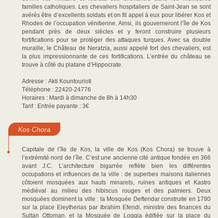
familles catholiques. Les chevaliers hospitaliers de Saint-Jean se sont
avérés être d’excellents soldats et on fit appel à eux pour libérer Kos et
Rhodes de l’occupation vénitienne. Ainsi, ils gouverneront l’île de Kos
pendant près de deux siècles et y feront construire plusieurs
fortifications pour se protéger des attaques turques. Avec sa double
muraille, le Château de Neratzia, aussi appelé fort des chevaliers, est
la plus impressionnante de ces fortifications. L’entrée du château se
trouve à côté du platane d’Hippocrate.
Adresse : Akti Kountourioti
Téléphone : 22420-24776
Horaires : Mardi à dimanche de 8h à 14h30
Tarif : Entrée payante : 3€
Kos Chora
Capitale de l’île de Kos, la ville de Kos (Kos Chora) se trouve à
l’extrémité nord de l’île. C’est une ancienne cité antique fondée en 366
avant J.C. L’architecture bigarrée reflète bien les différentes
occupations et influences de la ville : de superbes maisons italiennes
côtoient mosquées aux hauts minarets, ruines antiques et Kastro
médiéval au milieu des hibiscus rouges et des palmiers. Deux
mosquées dominent la ville : la Mosquée Deftendar construite en 1780
sur la place Eleytherias par Ibrahim Efendi, ministre des finances du
Sultan Ottoman, et la Mosquée de Loggia édifiée sur la place du