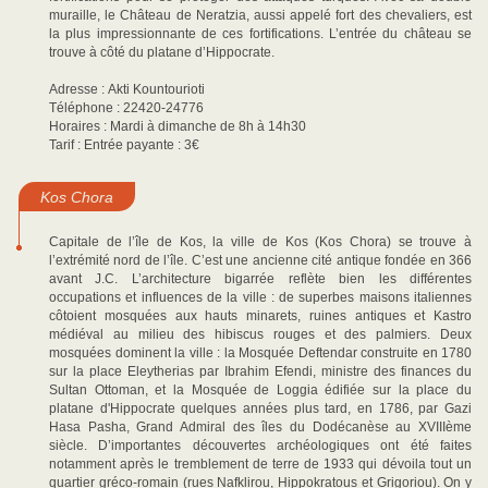
muraille, le Château de Neratzia, aussi appelé fort des chevaliers, est
la plus impressionnante de ces fortifications. L’entrée du château se
trouve à côté du platane d’Hippocrate.
Adresse : Akti Kountourioti
Téléphone : 22420-24776
Horaires : Mardi à dimanche de 8h à 14h30
Tarif : Entrée payante : 3€
Kos Chora
Capitale de l’île de Kos, la ville de Kos (Kos Chora) se trouve à
l’extrémité nord de l’île. C’est une ancienne cité antique fondée en 366
avant J.C. L’architecture bigarrée reflète bien les différentes
occupations et influences de la ville : de superbes maisons italiennes
côtoient mosquées aux hauts minarets, ruines antiques et Kastro
médiéval au milieu des hibiscus rouges et des palmiers. Deux
mosquées dominent la ville : la Mosquée Deftendar construite en 1780
sur la place Eleytherias par Ibrahim Efendi, ministre des finances du
Sultan Ottoman, et la Mosquée de Loggia édifiée sur la place du
platane d'Hippocrate quelques années plus tard, en 1786, par Gazi
Hasa Pasha, Grand Admiral des îles du Dodécanèse au XVIIIème
siècle. D’importantes découvertes archéologiques ont été faites
notamment après le tremblement de terre de 1933 qui dévoila tout un
quartier gréco-romain (rues Nafklirou, Hippokratous et Grigoriou). On y