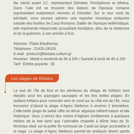
IIIe siècle avant J.C. représentant Déméter, Perséphone et Athéna.
Dans l’aile est se trouvent des statues de l'époque romaine
représentant notamment Hermès et Déméter. Sur le mur nord du
péristyle, vous pouvez admirer une superbe mosaïque restaurée
extraite des fouilles de Casa Romana. Datée de l'époque hellénistique,
elle représente Hippocrate accueillant Asclépios, dieu de la médecine
et de la guérison, à son arrivée à Kos.
Adresse : Platia Eleytherias
Téléphone : 22420-28326
E-mail : protocol@kbepka.culture.gr
Horaires : Mardi à vendredi de 8h à 20h / Samedi à lundi de 8h à 15h
Tarif : Entrée payante : 3€
Les plages de Kéfalos
Le sud de l’île de Kos et les alentours du village de Kéfalos sont
réputés pour les paysages sauvages et les très belles plages. En
quittant Kéfalos pour remonter vers le nord sur la côte est de l’île, vous
trouverez d’abord la plage d’Agios Stefanos à environ 3 kilomètres.
Cette belle plage de sable offre un décor atypique mêlant nature et site
historique. Vous y verrez des ruines d’églises chrétiennes à quelques
mètres de la mer ainsi que l’adorable chapelle à dôme bleu de St.
Nicholas situé sur la petite île rocheuse de Castri au large accessible à
la nage. La plage d’Agios Stefanos permet de pratiquer divers sports