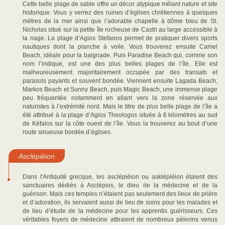
Cette belle plage de sable offre un décor atypique mêlant nature et site
historique. Vous y verrez des ruines d’églises chrétiennes à quelques
mètres de la mer ainsi que l’adorable chapelle à dôme bleu de St.
Nicholas situé sur la petite île rocheuse de Castri au large accessible à
la nage. La plage d’Agios Stefanos permet de pratiquer divers sports
nautiques dont la planche à voile. Vous trouverez ensuite Camel
Beach, idéale pour la baignade. Puis Paradise Beach qui, comme son
nom l’indique, est une des plus belles plages de l’île. Elle est
malheureusement majoritairement occupée par des transats et
parasols payants et souvent bondée. Viennent ensuite Lagada Beach,
Markos Beach et Sunny Beach, puis Magic Beach, une immense plage
peu fréquentée notamment en allant vers la zone réservée aux
naturistes à l’extrémité nord. Mais le titre de plus belle plage de l’île a
été attribué à la plage d’Agios Theologos située à 6 kilomètres au sud
de Kéfalos sur la côte ouest de l’île. Vous la trouverez au bout d’une
route sinueuse bordée d’églises.
Asclépiéion
Dans l'Antiquité grecque, les asclépiéion ou asklépiéion étaient des
sanctuaires dédiés à Asclépios, le dieu de la médecine et de la
guérison. Mais ces temples n’étaient pas seulement des lieux de prière
et d’adoration, ils servaient aussi de lieu de soins pour les malades et
de lieu d’étude de la médecine pour les apprentis guérisseurs. Ces
véritables foyers de médecine attiraient de nombreux pèlerins venus