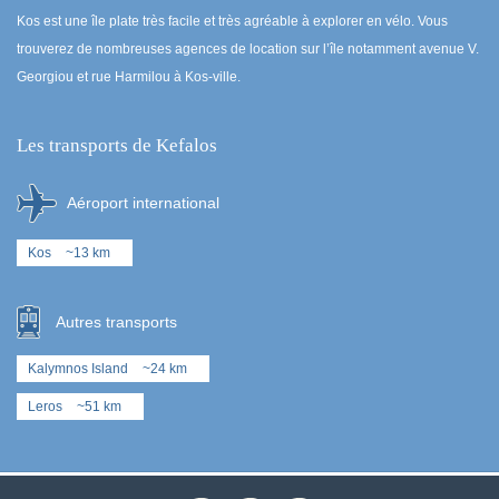
Kos est une île plate très facile et très agréable à explorer en vélo. Vous
trouverez de nombreuses agences de location sur l’île notamment avenue V.
Georgiou et rue Harmilou à Kos-ville.
Les transports de Kefalos
Aéroport international
Kos
~13 km
Autres transports
Kalymnos Island
~24 km
Leros
~51 km