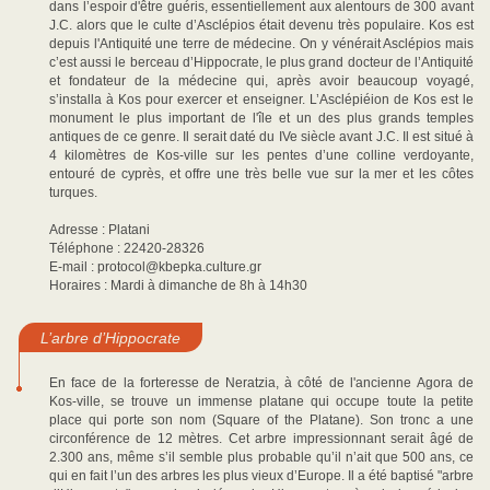
dans l’espoir d'être guéris, essentiellement aux alentours de 300 avant
J.C. alors que le culte d’Asclépios était devenu très populaire. Kos est
depuis l'Antiquité une terre de médecine. On y vénérait Asclépios mais
c’est aussi le berceau d’Hippocrate, le plus grand docteur de l’Antiquité
et fondateur de la médecine qui, après avoir beaucoup voyagé,
s’installa à Kos pour exercer et enseigner. L’Asclépiéion de Kos est le
monument le plus important de l'île et un des plus grands temples
antiques de ce genre. Il serait daté du IVe siècle avant J.C. Il est situé à
4 kilomètres de Kos-ville sur les pentes d’une colline verdoyante,
entouré de cyprès, et offre une très belle vue sur la mer et les côtes
turques.
Adresse : Platani
Téléphone : 22420-28326
E-mail : protocol@kbepka.culture.gr
Horaires : Mardi à dimanche de 8h à 14h30
L’arbre d’Hippocrate
En face de la forteresse de Neratzia, à côté de l'ancienne Αgora de
Kos-ville, se trouve un immense platane qui occupe toute la petite
place qui porte son nom (Square of the Platane). Son tronc a une
circonférence de 12 mètres. Cet arbre impressionnant serait âgé de
2.300 ans, même s’il semble plus probable qu’il n’ait que 500 ans, ce
qui en fait l’un des arbres les plus vieux d’Europe. Il a été baptisé "arbre