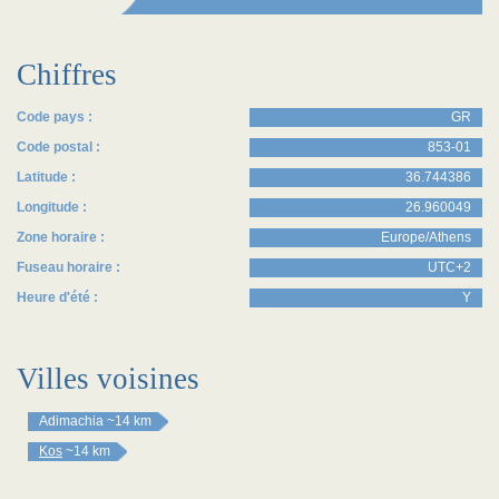
Chiffres
Code pays :
GR
Code postal :
853-01
Latitude :
36.744386
Longitude :
26.960049
Zone horaire :
Europe/Athens
Fuseau horaire :
UTC+2
Heure d'été :
Y
Villes voisines
Adimachia
~14 km
Kos
~14 km