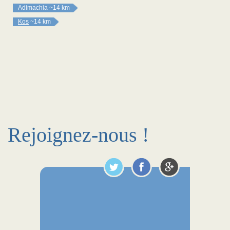
Adimachia
~14 km
Kos
~14 km
Rejoignez-nous !