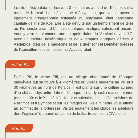
Le site d’Astypalaia se trouve à 3 kilomètres au sud de Kéfalos sur la
route de Kamari. La cité antique d’Astypalaia, que vous trouverez
également orthographiée Astipaléa ou Astypalea, était l’ancienne
capitale de l’île de Kos. Elle a été détruite par un tremblement de terre
au IVe siècle avant J.C. mais quelques vestiges subsistent encore.
Vous y verrez notamment une acropole datée du Ve siècle avant J.C.
avec un théâtre hellénistique et deux temples doriques dédiés à
Asclépios (dieu de la médecine et de la guérison) et Déméter (déesse
de l'agriculture et des moissons). Accès gratuit.
Paléo Pili
Paléo Pili, le vieux Pili, est un village abandonné de l'époque
médiévale qui se trouve à 4 kilomètres du village moderne de Pili et à
30 kilomètres au nord de Kéfalos. Il est planté sur une colline au pied
d'un château byzantin daté de l'époque de la dynastie macédonienne
(entre le IXe et le XIe siècle). Une vue splendide sur les îles voisines de
Pserimos et Kalymnos et sur les rivages de l'Asie mineure vous attend
au sommet de la forteresse. Visitez également les chapelles alentours
dont l’église d’Ypapandi qui abrite de belles fresques du XIVè siècle.
Rhodes