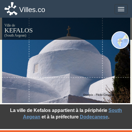
Villes.co
Villes.co
Toggle
Toggle
naviga
naviga
Ville de
KEFALOS
(South Aegean)
©ravpix - Flickr Creative Commons
La ville de Kefalos appartient à la périphérie
South
Aegean
et à la préfecture
Dodecanese
.