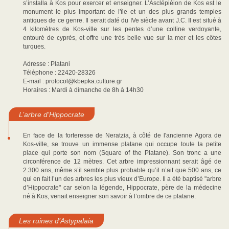
s’installa à Kos pour exercer et enseigner. L’Asclépiéion de Kos est le
monument le plus important de l'île et un des plus grands temples
antiques de ce genre. Il serait daté du IVe siècle avant J.C. Il est situé à
4 kilomètres de Kos-ville sur les pentes d’une colline verdoyante,
entouré de cyprès, et offre une très belle vue sur la mer et les côtes
turques.
Adresse : Platani
Téléphone : 22420-28326
E-mail : protocol@kbepka.culture.gr
Horaires : Mardi à dimanche de 8h à 14h30
L’arbre d’Hippocrate
En face de la forteresse de Neratzia, à côté de l'ancienne Αgora de
Kos-ville, se trouve un immense platane qui occupe toute la petite
place qui porte son nom (Square of the Platane). Son tronc a une
circonférence de 12 mètres. Cet arbre impressionnant serait âgé de
2.300 ans, même s’il semble plus probable qu’il n’ait que 500 ans, ce
qui en fait l’un des arbres les plus vieux d’Europe. Il a été baptisé "arbre
d’Hippocrate" car selon la légende, Hippocrate, père de la médecine
né à Kos, venait enseigner son savoir à l’ombre de ce platane.
Les ruines d’Astypalaia