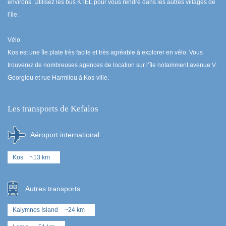
environs. Utilisez les bus KTEL pour vous rendre dans les autres villages de
l’île.
Vélo
Kos est une île plate très facile et très agréable à explorer en vélo. Vous
trouverez de nombreuses agences de location sur l’île notamment avenue V.
Georgiou et rue Harmilou à Kos-ville.
Les transports de Kefalos
Aéroport international
Kos
~13 km
Autres transports
Kalymnos Island
~24 km