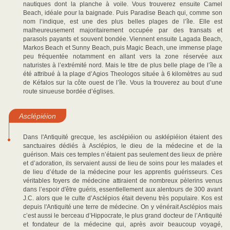
nautiques dont la planche à voile. Vous trouverez ensuite Camel
Beach, idéale pour la baignade. Puis Paradise Beach qui, comme son
nom l’indique, est une des plus belles plages de l’île. Elle est
malheureusement majoritairement occupée par des transats et
parasols payants et souvent bondée. Viennent ensuite Lagada Beach,
Markos Beach et Sunny Beach, puis Magic Beach, une immense plage
peu fréquentée notamment en allant vers la zone réservée aux
naturistes à l’extrémité nord. Mais le titre de plus belle plage de l’île a
été attribué à la plage d’Agios Theologos située à 6 kilomètres au sud
de Kéfalos sur la côte ouest de l’île. Vous la trouverez au bout d’une
route sinueuse bordée d’églises.
Asclépiéion
Dans l'Antiquité grecque, les asclépiéion ou asklépiéion étaient des
sanctuaires dédiés à Asclépios, le dieu de la médecine et de la
guérison. Mais ces temples n’étaient pas seulement des lieux de prière
et d’adoration, ils servaient aussi de lieu de soins pour les malades et
de lieu d’étude de la médecine pour les apprentis guérisseurs. Ces
véritables foyers de médecine attiraient de nombreux pèlerins venus
dans l’espoir d'être guéris, essentiellement aux alentours de 300 avant
J.C. alors que le culte d’Asclépios était devenu très populaire. Kos est
depuis l'Antiquité une terre de médecine. On y vénérait Asclépios mais
c’est aussi le berceau d’Hippocrate, le plus grand docteur de l’Antiquité
et fondateur de la médecine qui, après avoir beaucoup voyagé,