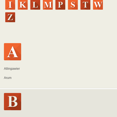
Allingawier
Arum