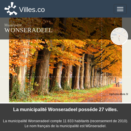
Villes.co
Villes.co
Toggle
Toggle
naviga
naviga
Municipalité
WONSERADEEL
©photo-libre.fr
La municipalité Wonseradeel posséde 27 villes.
La municipalité Wonseradeel compte 11 833 habitants (recensement de 2010).
Le nom français de la municipalité est Wûnseradiel.