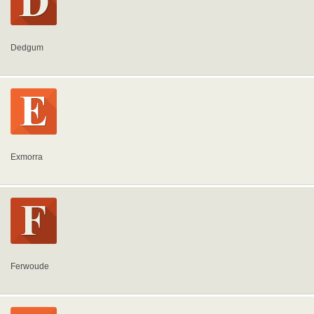
Dedgum
Exmorra
Ferwoude