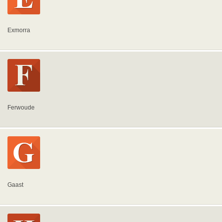
Exmorra
Ferwoude
Gaast