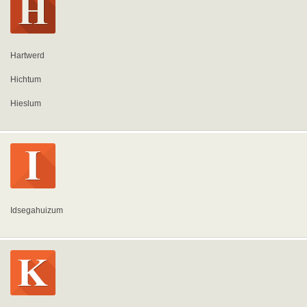
Hartwerd
Hichtum
Hieslum
Idsegahuizum