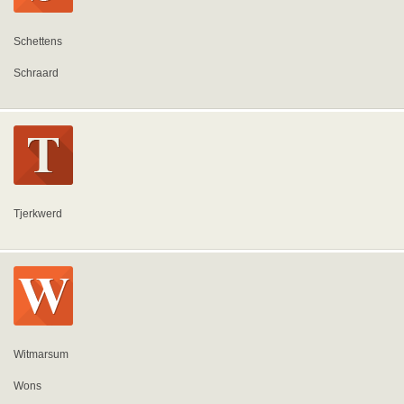
Schettens
Schraard
Tjerkwerd
Witmarsum
Wons