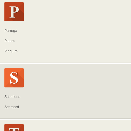
Parrega
Piaam
Pingjum
Schettens
Schraard