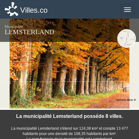
Villes.co
Villes.co
Toggle
Toggle
naviga
naviga
Municipalité
LEMSTERLAND
©photo-libre.fr
La municipalité Lemsterland posséde 8 villes.
La municipalité Lemsterland s'étend sur 124,38 km² et compte 13 477
habitants pour une densité de 108,35 habitants par km².