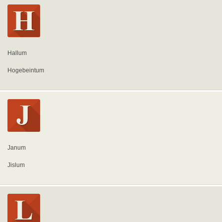
Hallum
Hogebeintum
Janum
Jislum