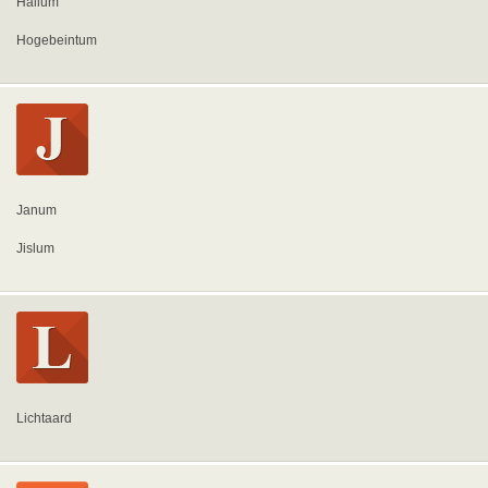
Hallum
Hogebeintum
Janum
Jislum
Lichtaard