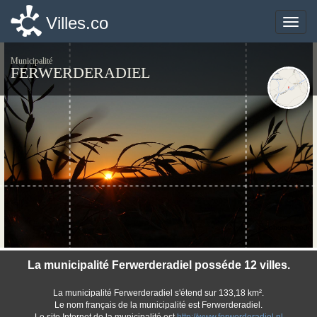
Villes.co
Villes.co
Toggle
Toggle
naviga
naviga
Municipalité
FERWERDERADIEL
©photo-libre.fr
La municipalité Ferwerderadiel posséde 12 villes.
La municipalité Ferwerderadiel s'étend sur 133,18 km².
Le nom français de la municipalité est Ferwerderadiel.