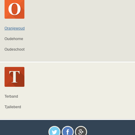
Oranjewoud
Oudehorne
Oudeschoot
Terband
Tjalleberd