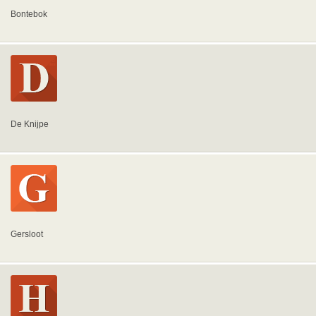
Bontebok
De Knijpe
Gersloot