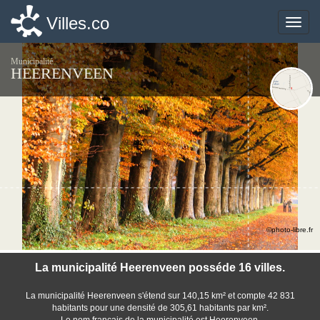
Villes.co
Villes.co
Toggle
Toggle
naviga
naviga
Municipalité
HEERENVEEN
©photo-libre.fr
La municipalité Heerenveen posséde 16 villes.
La municipalité Heerenveen s'étend sur 140,15 km² et compte 42 831
habitants pour une densité de 305,61 habitants par km².