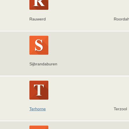
Rauwerd
Roorda
Sijbrandaburen
Terhorne
Terzool