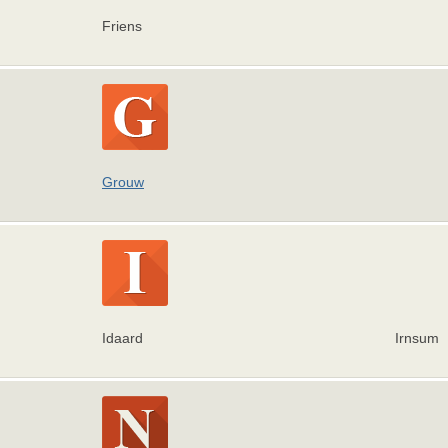
Friens
Grouw
Idaard
Irnsum