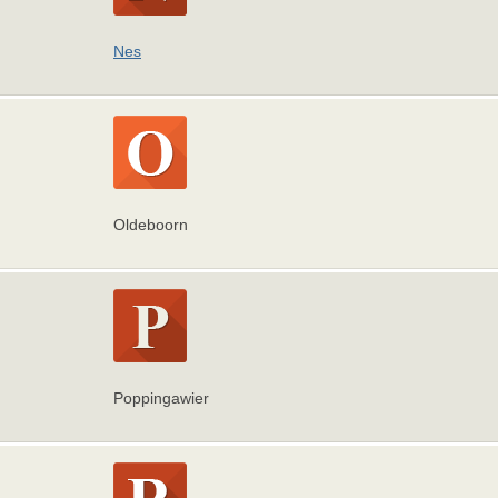
Nes
Oldeboorn
Poppingawier