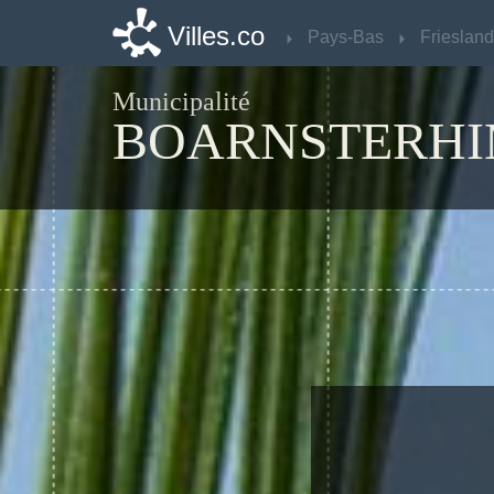
Villes.co
Villes.co
Pays-Bas
Pays-Bas
Friesland
Friesland
Municipalité
BOARNSTERH