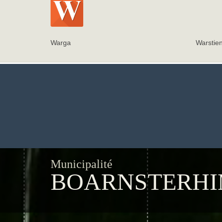
Warga
Warstie
Municipalité
BOARNSTERH