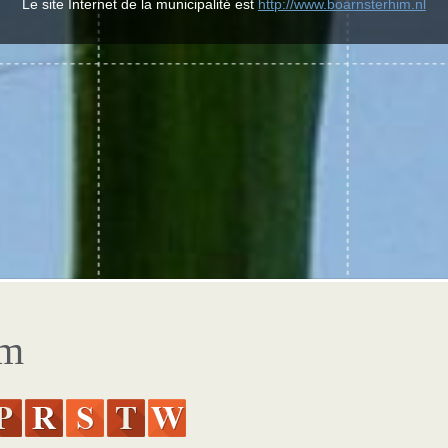
Le site Internet de la municipalité est
http://www.boarnsterhim.nl
im