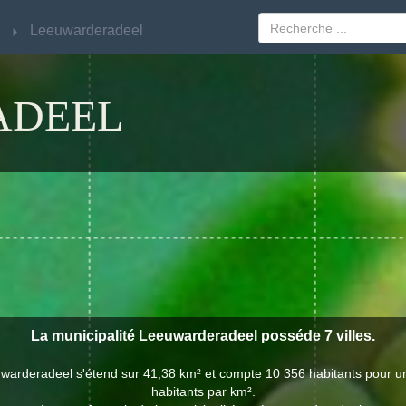
Leeuwarderadeel
Leeuwarderadeel
ADEEL
La municipalité Leeuwarderadeel posséde 7 villes.
uwarderadeel s'étend sur 41,38 km² et compte 10 356 habitants pour u
habitants par km².