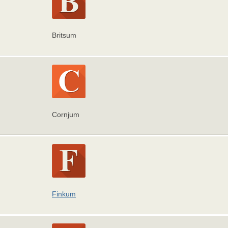
Britsum
Cornjum
Finkum