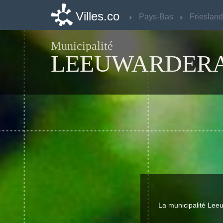
Villes.co
Villes.co
Pays-Bas
Pays-Bas
Friesland
Friesland
Municipalité
LEEUWARDER
La municipalité Lee