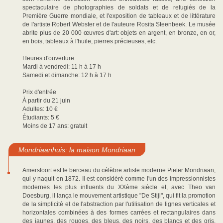
spectaculaire de photographies de soldats et de refugiés de la
Première Guerre mondiale, et l'exposition de tableaux et de littérature
de l'artiste Robert Webster et de l'auteure Rosita Steenbeek. Le musée
abrite plus de 20 000 œuvres d'art: objets en argent, en bronze, en or,
en bois, tableaux à l'huile, pierres précieuses, etc.
Heures d'ouverture
Mardi à vendredi: 11 h à 17 h
Samedi et dimanche: 12 h à 17 h
Prix d'entrée
À partir du 21 juin
Adultes: 10 €
Étudiants: 5 €
Moins de 17 ans: gratuit
Mondriaanhuis: la maison Mondriaan
Amersfoort est le berceau du célèbre artiste moderne Pieter Mondriaan,
qui y naquit en 1872. Il est considéré comme l'un des impressionnistes
modernes les plus influents du XXème siècle et, avec Theo van
Doesburg, il lança le mouvement artistique "De Stijl", qui fit la promotion
de la simplicité et de l'abstraction par l'utilisation de lignes verticales et
horizontales combinées à des formes carrées et rectangulaires dans
des jaunes, des rouges, des bleus, des noirs, des blancs et des gris.