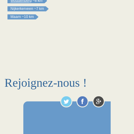
Woudenberg
~8 km
Nijkerkerveen
~7 km
Maarn
~10 km
Rejoignez-nous !