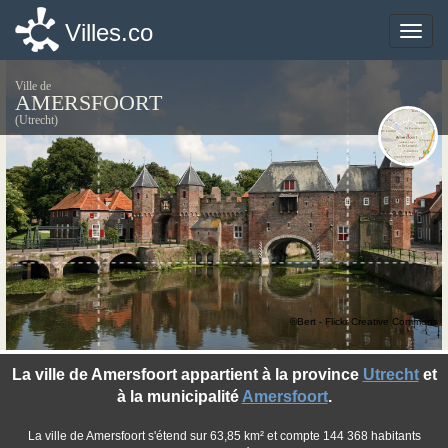
Villes.co
Villes.co
Toggle
Toggle
naviga
naviga
Ville de
AMERSFOORT
(Utrecht)
©Bert - Flickr Creative Commons
La ville de Amersfoort appartient à la province
Utrecht
et
à la municipalité
Amersfoort
.
La ville de Amersfoort s'étend sur 63,85 km² et compte 144 368 habitants