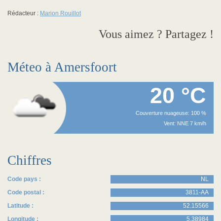
Rédacteur :
Marion Rouillot
Vous aimez ? Partagez !
Méteo à Amersfoort
20 °C
Couverture nuageuse: 100 %
Vent: NNE 7 km/h
Chiffres
Code pays :
NL
Code postal :
3811-AA
Latitude :
52.15566
Longitude :
5.38984