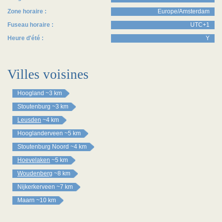
Zone horaire :
Europe/Amsterdam
Fuseau horaire :
UTC+1
Heure d'été :
Y
Villes voisines
Hoogland
~3 km
Stoutenburg
~3 km
Leusden
~4 km
Hooglanderveen
~5 km
Stoutenburg Noord
~4 km
Hoevelaken
~5 km
Woudenberg
~8 km
Nijkerkerveen
~7 km
Maarn
~10 km