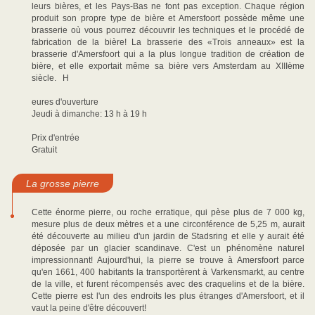
leurs bières, et les Pays-Bas ne font pas exception. Chaque région
produit son propre type de bière et Amersfoort possède même une
brasserie où vous pourrez découvrir les techniques et le procédé de
fabrication de la bière! La brasserie des «Trois anneaux» est la
brasserie d'Amersfoort qui a la plus longue tradition de création de
bière, et elle exportait même sa bière vers Amsterdam au XIIIème
siècle. H
eures d'ouverture
Jeudi à dimanche: 13 h à 19 h
Prix d'entrée
Gratuit
La grosse pierre
Cette énorme pierre, ou roche erratique, qui pèse plus de 7 000 kg,
mesure plus de deux mètres et a une circonférence de 5,25 m, aurait
été découverte au milieu d'un jardin de Stadsring et elle y aurait été
déposée par un glacier scandinave. C'est un phénomène naturel
impressionnant! Aujourd'hui, la pierre se trouve à Amersfoort parce
qu'en 1661, 400 habitants la transportèrent à Varkensmarkt, au centre
de la ville, et furent récompensés avec des craquelins et de la bière.
Cette pierre est l'un des endroits les plus étranges d'Amersfoort, et il
vaut la peine d'être découvert!