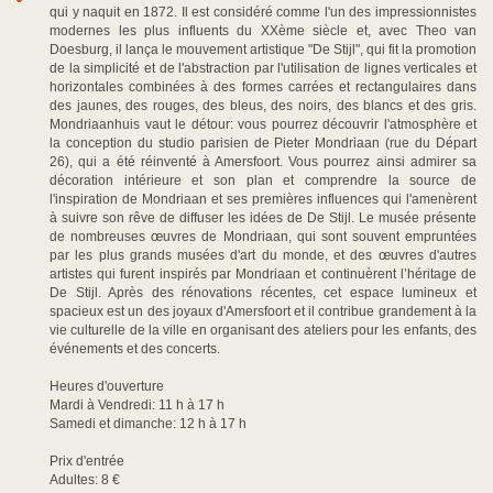
qui y naquit en 1872. Il est considéré comme l'un des impressionnistes
modernes les plus influents du XXème siècle et, avec Theo van
Doesburg, il lança le mouvement artistique "De Stijl", qui fit la promotion
de la simplicité et de l'abstraction par l'utilisation de lignes verticales et
horizontales combinées à des formes carrées et rectangulaires dans
des jaunes, des rouges, des bleus, des noirs, des blancs et des gris.
Mondriaanhuis vaut le détour: vous pourrez découvrir l'atmosphère et
la conception du studio parisien de Pieter Mondriaan (rue du Départ
26), qui a été réinventé à Amersfoort. Vous pourrez ainsi admirer sa
décoration intérieure et son plan et comprendre la source de
l'inspiration de Mondriaan et ses premières influences qui l'amenèrent
à suivre son rêve de diffuser les idées de De Stijl. Le musée présente
de nombreuses œuvres de Mondriaan, qui sont souvent empruntées
par les plus grands musées d'art du monde, et des œuvres d'autres
artistes qui furent inspirés par Mondriaan et continuèrent l’héritage de
De Stijl. Après des rénovations récentes, cet espace lumineux et
spacieux est un des joyaux d'Amersfoort et il contribue grandement à la
vie culturelle de la ville en organisant des ateliers pour les enfants, des
événements et des concerts.
Heures d'ouverture
Mardi à Vendredi: 11 h à 17 h
Samedi et dimanche: 12 h à 17 h
Prix d'entrée
Adultes: 8 €