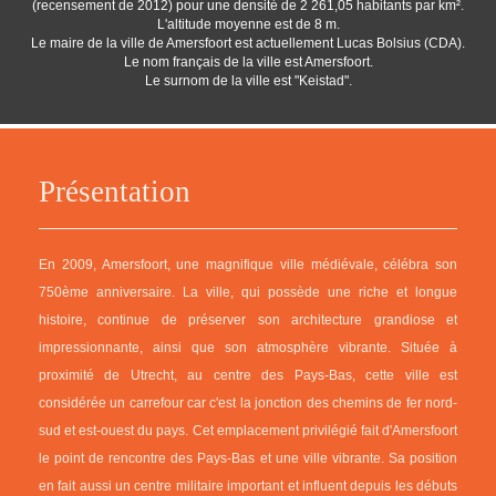
(recensement de 2012) pour une densité de 2 261,05 habitants par km².
L'altitude moyenne est de 8 m.
Le maire de la ville de Amersfoort est actuellement Lucas Bolsius (CDA).
Le nom français de la ville est Amersfoort.
Le surnom de la ville est "Keistad".
Présentation
En 2009, Amersfoort, une magnifique ville médiévale, célébra son
750ème anniversaire. La ville, qui possède une riche et longue
histoire, continue de préserver son architecture grandiose et
impressionnante, ainsi que son atmosphère vibrante. Située à
proximité de Utrecht, au centre des Pays-Bas, cette ville est
considérée un carrefour car c'est la jonction des chemins de fer nord-
sud et est-ouest du pays. Cet emplacement privilégié fait d'Amersfoort
le point de rencontre des Pays-Bas et une ville vibrante. Sa position
en fait aussi un centre militaire important et influent depuis les débuts