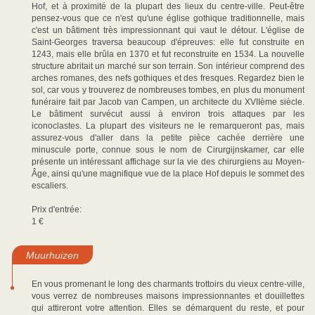
Hof, et à proximité de la plupart des lieux du centre-ville. Peut-être
pensez-vous que ce n'est qu'une église gothique traditionnelle, mais
c'est un bâtiment très impressionnant qui vaut le détour. L'église de
Saint-Georges traversa beaucoup d'épreuves: elle fut construite en
1243, mais elle brûla en 1370 et fut reconstruite en 1534. La nouvelle
structure abritait un marché sur son terrain. Son intérieur comprend des
arches romanes, des nefs gothiques et des fresques. Regardez bien le
sol, car vous y trouverez de nombreuses tombes, en plus du monument
funéraire fait par Jacob van Campen, un architecte du XVIIème siècle.
Le bâtiment survécut aussi à environ trois attaques par les
iconoclastes. La plupart des visiteurs ne le remarqueront pas, mais
assurez-vous d'aller dans la petite pièce cachée derrière une
minuscule porte, connue sous le nom de Cirurgijnskamer, car elle
présente un intéressant affichage sur la vie des chirurgiens au Moyen-
Âge, ainsi qu'une magnifique vue de la place Hof depuis le sommet des
escaliers.
Prix d'entrée:
1 €
Muurhuizen
En vous promenant le long des charmants trottoirs du vieux centre-ville,
vous verrez de nombreuses maisons impressionnantes et douillettes
qui attireront votre attention. Elles se démarquent du reste, et pour