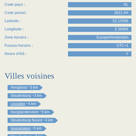
Code pays :
NL
Code postal :
3811-AA
Latitude :
52.15566
Longitude :
5.38984
Zone horaire :
Europe/Amsterdam
Fuseau horaire :
UTC+1
Heure d'été :
Y
Villes voisines
Hoogland
~3 km
Stoutenburg
~3 km
Leusden
~4 km
Hooglanderveen
~5 km
Stoutenburg Noord
~4 km
Hoevelaken
~5 km