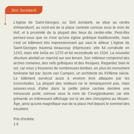
Sint Joriskerk
L'église de Saint-Georges, ou Sint Joriskerk, se situe au centre
d'Amersfoort, au nord-est de la place centrale connue sous le nom de
Hof, et à proximité de la plupart des lieux du centre-ville. Peut-être
pensez-vous que ce n'est qu'une église gothique traditionnelle, mais
c'est un bâtiment très impressionnant qui vaut le détour. L'église de
Saint-Georges traversa beaucoup d'épreuves: elle fut construite en
1243, mais elle brûla en 1370 et fut reconstruite en 1534. La nouvelle
structure abritait un marché sur son terrain. Son intérieur comprend des
arches romanes, des nefs gothiques et des fresques. Regardez bien le
sol, car vous y trouverez de nombreuses tombes, en plus du monument
funéraire fait par Jacob van Campen, un architecte du XVIIème siècle.
Le bâtiment survécut aussi à environ trois attaques par les
iconoclastes. La plupart des visiteurs ne le remarqueront pas, mais
assurez-vous d'aller dans la petite pièce cachée derrière une
minuscule porte, connue sous le nom de Cirurgijnskamer, car elle
présente un intéressant affichage sur la vie des chirurgiens au Moyen-
Âge, ainsi qu'une magnifique vue de la place Hof depuis le sommet des
escaliers.
Prix d'entrée:
1 €