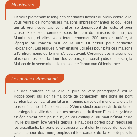
Muurhuizen
En vous promenant le long des charmants trottoirs du vieux centre-ville,
vous verrez de nombreuses maisons impressionnantes et douillettes
qui attireront votre attention. Elles se démarquent du reste, et pour
cause. Elles sont connues sous le nom de maisons du mur, ou
Muurhuizen, et elles vous feront remonter 300 ans en arrière, à
l'époque où l'ancien mur de la ville fut détruit pour permettre
l'expansion. Les briques furent ensuite utilisées pour bâtir ces maisons
à l'endroit même où le mur s'élevait avant. Certaines des maisons les
plus connues sont la Tour des voleurs, qui servit jadis de prison, la
Maison de la secrétaire et la maison de Johan van Oldenbarnvelt.
Les portes d'Amersfoort
Un des endroits de la ville le plus souvent photographié est le
Koppelpoort, qui signifie "la porte de connexion", une sorte de pont
surplombant un canal qui fut ainsi nommé parce qu'il mène à la fois à la
terre et à la mer. Il fut construit au XVème siècle pour servir de défense:
il protégeait la ville des attaques provenant du fleuve Eem. Un système
fut également créé pour que, en cas d'attaque, du malt brûlant et de
l'huile puissent être versés depuis le haut des portes pour repousser
les assaillants. La porte servit aussi à contrôler le niveau de l'eau du
côté intérieur des murs, emplissant les canaux de la ville depuis le