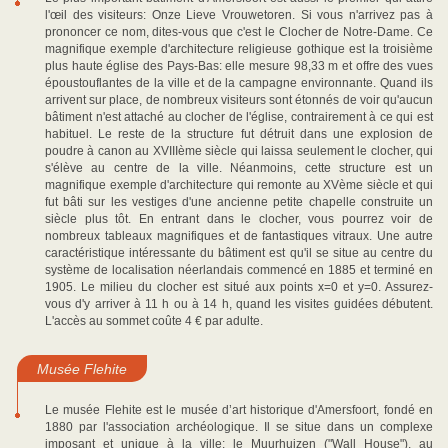
l'œil des visiteurs: Onze Lieve Vrouwetoren. Si vous n'arrivez pas à
prononcer ce nom, dites-vous que c'est le Clocher de Notre-Dame. Ce
magnifique exemple d'architecture religieuse gothique est la troisième
plus haute église des Pays-Bas: elle mesure 98,33 m et offre des vues
époustouflantes de la ville et de la campagne environnante. Quand ils
arrivent sur place, de nombreux visiteurs sont étonnés de voir qu'aucun
bâtiment n'est attaché au clocher de l'église, contrairement à ce qui est
habituel. Le reste de la structure fut détruit dans une explosion de
poudre à canon au XVIIIème siècle qui laissa seulement le clocher, qui
s'élève au centre de la ville. Néanmoins, cette structure est un
magnifique exemple d'architecture qui remonte au XVème siècle et qui
fut bâti sur les vestiges d'une ancienne petite chapelle construite un
siècle plus tôt. En entrant dans le clocher, vous pourrez voir de
nombreux tableaux magnifiques et de fantastiques vitraux. Une autre
caractéristique intéressante du bâtiment est qu'il se situe au centre du
système de localisation néerlandais commencé en 1885 et terminé en
1905. Le milieu du clocher est situé aux points x=0 et y=0. Assurez-
vous d'y arriver à 11 h ou à 14 h, quand les visites guidées débutent.
L'accès au sommet coûte 4 € par adulte.
Musée Flehite
Le musée Flehite est le musée d’art historique d'Amersfoort, fondé en
1880 par l'association archéologique. Il se situe dans un complexe
imposant et unique à la ville: le Muurhuizen ("Wall House"), au