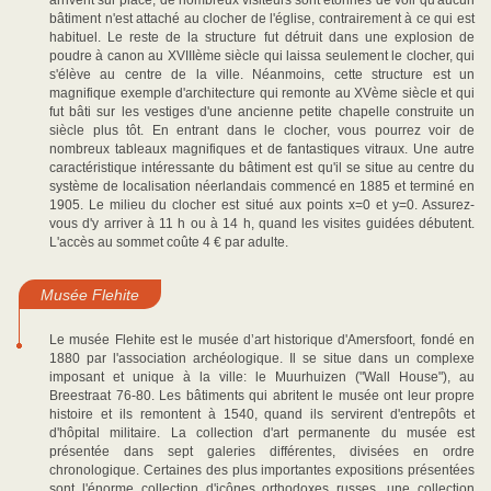
arrivent sur place, de nombreux visiteurs sont étonnés de voir qu'aucun
bâtiment n'est attaché au clocher de l'église, contrairement à ce qui est
habituel. Le reste de la structure fut détruit dans une explosion de
poudre à canon au XVIIIème siècle qui laissa seulement le clocher, qui
s'élève au centre de la ville. Néanmoins, cette structure est un
magnifique exemple d'architecture qui remonte au XVème siècle et qui
fut bâti sur les vestiges d'une ancienne petite chapelle construite un
siècle plus tôt. En entrant dans le clocher, vous pourrez voir de
nombreux tableaux magnifiques et de fantastiques vitraux. Une autre
caractéristique intéressante du bâtiment est qu'il se situe au centre du
système de localisation néerlandais commencé en 1885 et terminé en
1905. Le milieu du clocher est situé aux points x=0 et y=0. Assurez-
vous d'y arriver à 11 h ou à 14 h, quand les visites guidées débutent.
L'accès au sommet coûte 4 € par adulte.
Musée Flehite
Le musée Flehite est le musée d’art historique d'Amersfoort, fondé en
1880 par l'association archéologique. Il se situe dans un complexe
imposant et unique à la ville: le Muurhuizen ("Wall House"), au
Breestraat 76-80. Les bâtiments qui abritent le musée ont leur propre
histoire et ils remontent à 1540, quand ils servirent d'entrepôts et
d'hôpital militaire. La collection d'art permanente du musée est
présentée dans sept galeries différentes, divisées en ordre
chronologique. Certaines des plus importantes expositions présentées
sont l'énorme collection d'icônes orthodoxes russes, une collection