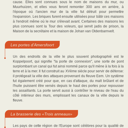
cause. Elles sont connues sous le nom de maisons du mur, ou
Muurhuizen, et elles vous feront remonter 300 ans en arrière, à
l'époque où l'ancien mur de la ville fut détruit pour permettre
l'expansion. Les briques furent ensuite utilisées pour bâtir ces maisons
à l'endroit même où le mur s'élevait avant. Certaines des maisons les
plus connues sont la Tour des voleurs, qui servit jadis de prison, la
Maison de la secrétaire et la maison de Johan van Oldenbarnvelt.
Les portes d'Amersfoort
Un des endroits de la ville le plus souvent photographié est le
Koppelpoort, qui signifie "la porte de connexion", une sorte de pont
surplombant un canal qui fut ainsi nommé parce qu'il mène à la fois à la
terre et à la mer. Il fut construit au XVème siècle pour servir de défense:
il protégeait la ville des attaques provenant du fleuve Eem. Un système
fut également créé pour que, en cas d'attaque, du malt brûlant et de
l'huile puissent être versés depuis le haut des portes pour repousser
les assaillants. La porte servit aussi à contrôler le niveau de l'eau du
côté intérieur des murs, emplissant les canaux de la ville depuis le
fleuve.
La brasserie des «Trois anneaux»
Les pays de cette région de l'Europe sont célèbres pour la qualité de