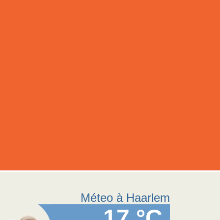
Méteo à Haarlem
17 °C