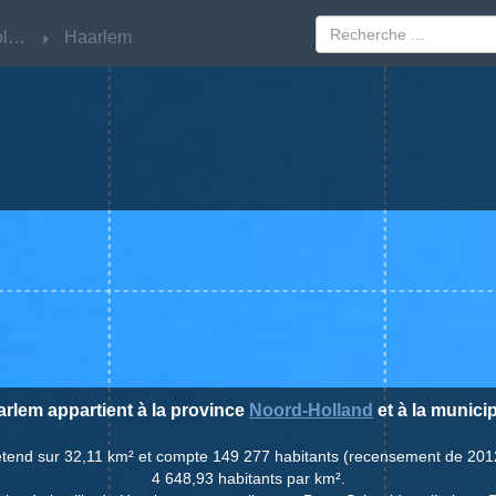
Noord-Holland
Noord-Holland
Haarlem
Haarlem
aarlem appartient à la province
Noord-Holland
et à la municip
'étend sur 32,11 km² et compte 149 277 habitants (recensement de 201
4 648,93 habitants par km².