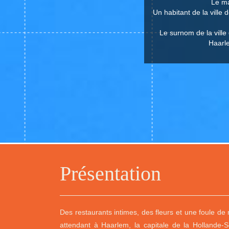
Le ma
Un habitant de la ville
Le surnom de la ville 
Haarle
Présentation
Des restaurants intimes, des fleurs et une foule d
attendant à Haarlem, la capitale de la Hollande-