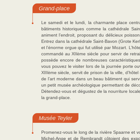
Grand-place
Le samedi et le lundi, la charmante place centr
bâtiments historiques comme la cathédrale Saint
animent l’endroit, proposant du délicieux poisson
Entrez dans la cathédrale Saint-Bavon (Grote Kerk)
et l’énorme orgue qui fut utilisé par Mozart. L’hôt
commandé au XIIème siècle pour servir de retraite
possède encore de nombreuses caractéristiques d
vous pouvez le visiter lors de la journée porte o
XIIIème siècle, servit de prison de la ville, d’hôt
de l’art moderne dans un beau bâtiment qui servi
un petit musée archéologique permettant de découv
Détendez-vous et dégustez de la nourriture local
la grand-place.
Musée Teyler
Promenez-vous le long de la rivière Spaarne et 
Michel-Ange et de Rembrandt côtoient des exposi