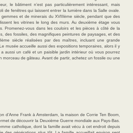
rieur, le bâtiment n’est pas particulièrement intéressant, mais
pli de fenêtres qui laissent entrer la lumière dans la Salle ovale.
 de gemmes et de minerais du XVIIIème siècle, pendant que des
plissent les vitrines le long des murs. Au deuxième étage vous
es. Promenez-vous dans les couloirs et les pièces à côté de la
s, des fossiles, des magnifiques peintures de paysages, et des
IIème siècle réalisées par des maîtres, incluant une grande
e musée accueille aussi des expositions temporaires, alors il y
a aussi un café et un paisible jardin intérieur où vous pourrez
n morceau de gâteau. Avant de partir, achetez un fossile ou une
ison d’Anne Frank à Amsterdam, la maison de Corrie Ten Boom,
r, permet de découvrir la Deuxième Guerre mondiale aux Pays-Bas.
me catholique, dont la famille avait vécu à cet endroit depuis
 des générations plus tôt. La famille accueillait environ sept