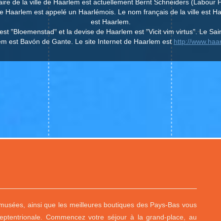
ire de la ville de Haarlem est actuellement Bernt Schneiders (Labour P
 de Haarlem est appelé un Haarlémois. Le nom français de la ville est 
est Haarlem.
est "Bloemenstad" et la devise de Haarlem est "Vicit vim virtus". Le Sain
m est Bavón de Gante. Le site Internet de Haarlem est
http://www.haa
e musées, ainsi que les meilleures boutiques des Pays-Bas vous
Septentrionale. Commencez votre séjour à la grand-place, au