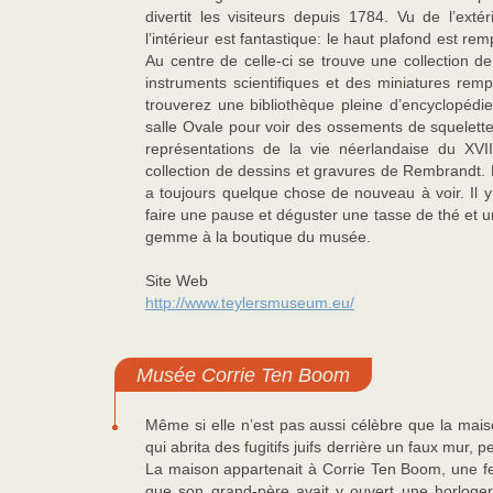
divertit les visiteurs depuis 1784. Vu de l’exté
l’intérieur est fantastique: le haut plafond est rem
Au centre de celle-ci se trouve une collection
instruments scientifiques et des miniatures rem
trouverez une bibliothèque pleine d’encyclopédi
salle Ovale pour voir des ossements de squelette
représentations de la vie néerlandaise du XVI
collection de dessins et gravures de Rembrandt. L
a toujours quelque chose de nouveau à voir. Il y 
faire une pause et déguster une tasse de thé et u
gemme à la boutique du musée.
Site Web
http://www.teylersmuseum.eu/
Musée Corrie Ten Boom
Même si elle n’est pas aussi célèbre que la ma
qui abrita des fugitifs juifs derrière un faux mu
La maison appartenait à Corrie Ten Boom, une fem
que son grand-père avait y ouvert une horlogerie