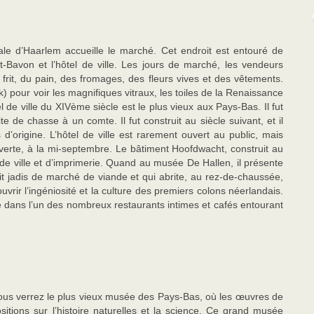
ale d’Haarlem accueille le marché. Cet endroit est entouré de
-Bavon et l’hôtel de ville. Les jours de marché, les vendeurs
 frit, du pain, des fromages, des fleurs vives et des vêtements.
 pour voir les magnifiques vitraux, les toiles de la Renaissance
el de ville du XIVème siècle est le plus vieux aux Pays-Bas. Il fut
 de chasse à un comte. Il fut construit au siècle suivant, et il
’origine. L’hôtel de ville est rarement ouvert au public, mais
uverte, à la mi-septembre. Le bâtiment Hoofdwacht, construit au
el de ville et d’imprimerie. Quand au musée De Hallen, il présente
t jadis de marché de viande et qui abrite, au rez-de-chaussée,
rir l’ingéniosité et la culture des premiers colons néerlandais.
e dans l’un des nombreux restaurants intimes et cafés entourant
vous verrez le plus vieux musée des Pays-Bas, où les œuvres de
tions sur l’histoire naturelles et la science. Ce grand musée