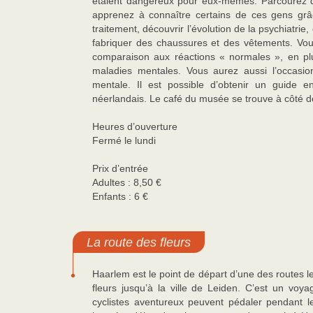
étaient dangereux pour eux-mêmes. Parcourez de
apprenez à connaître certains de ces gens grâc
traitement, découvrir l’évolution de la psychiatrie, 
fabriquer des chaussures et des vêtements. Vous 
comparaison aux réactions « normales », en plu
maladies mentales. Vous aurez aussi l’occasio
mentale. Il est possible d’obtenir un guide en
néerlandais. Le café du musée se trouve à côté d
Heures d’ouverture
Fermé le lundi
Prix d’entrée
Adultes : 8,50 €
Enfants : 6 €
La route des fleurs
Haarlem est le point de départ d’une des routes l
fleurs jusqu’à la ville de Leiden. C’est un voy
cyclistes aventureux peuvent pédaler pendant 