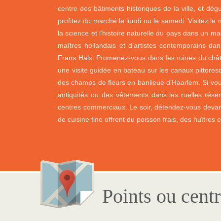
centre des bâtiments historiques de la ville, et dé
profitez du marché le lundi ou le samedi. Visitez le 
la science et l’histoire naturelle du pays dans un 
maîtres hollandais et d’artistes contemporains d
Frans Hals. Promenez-vous dans les ruines du château
une visite guidée en bateau sur les canaux pittores
des champs de fleurs en banlieue d’Haarlem. Si vou
antiquités ou des vêtements dans les ruelles rés
centres commerciaux. Le soir, détendez-vous devant 
de cuisine fine offrent du poisson frais, des huîtres 
Points ou centr