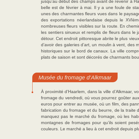
jusqu’au début des champs avant de revenir à Haa
belle est de février à mai. Il y a une foule de s
unes des charmantes fleurs vues dans le paysage,
des exportations néerlandaise depuis le XVIème s
nombreuses fleurs visibles sur la route. En chemi
les sentiers sinueux et remplis de fleurs dans le 
détour. Cet endroit pittoresque abrite le plus vie
d’avoir des galeries d’art, un moulin à vent, des 
historiques sur le bord de canaux. La ville compr
plats de saison et sont décorés de charmants bouq
Musée du fromage d’Alkmaar
À proximité d’Haarlem, dans la ville d’Alkmaar, 
fromage du vendredi, où vous pourrez goûter au
euros pour entrer au musée, où un film, des pann
fabrication du fromage et du beurre, de la traite 
manquez pas le marché du fromage, où les habit
montagnes de fromages pour qu’ils soient pesés
couleurs. Le marché a lieu à cet endroit depuis pl