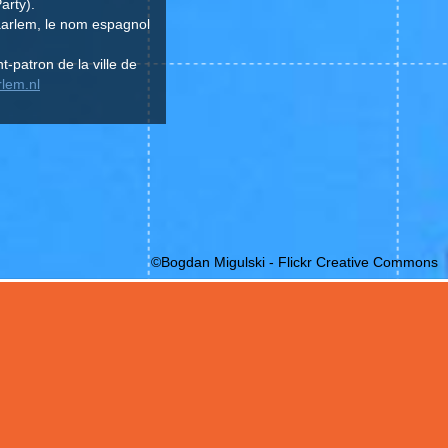
arty).
Haarlem, le nom espagnol
t-patron de la ville de
rlem.nl
©Bogdan Migulski - Flickr Creative Commons