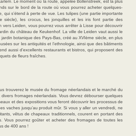
rlem. Le moment où la route, appelée Bollenstreek, est la plus
tands sur le bord de la route où vous pourrez acheter quelques-
 qui s’étend à perte de vue. Les tulipes (une partie importante
iècle), les crocus, les jonquilles et les iris font partie des
n vers Leiden, vous pourrez vous arrêter à Lisse pour découvrir
jardin du château de Keukenhof. La ville de Leiden vaut aussi le
ux jardin botanique des Pays-Bas, créé au XVIème siècle, en plus
musées sur les antiquités et l’ethnologie, ainsi que des bâtiments
end aussi d’excellents restaurants et bistros, qui proposent des
uets de fleurs fraîches.
vous trouverez le musée du fromage néerlandais et le marché du
x divers fromages néerlandais. Vous devrez débourser quelques
eaux et des expositions vous feront découvrir les processus de
des vaches jusqu’au produit mûr. Si vous y aller un vendredi, ne
ants, vêtus de chapeaux traditionnels, courent en portant des
. Vous pourrez goûter et acheter des fromages de toutes les
us de 400 ans !