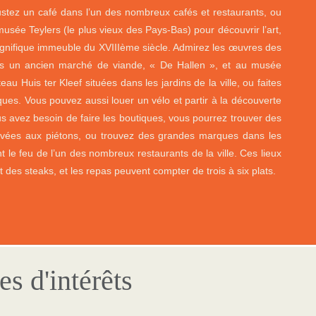
gustez un café dans l’un des nombreux cafés et restaurants, ou
musée Teylers (le plus vieux des Pays-Bas) pour découvrir l’art,
magnifique immeuble du XVIIIème siècle. Admirez les œuvres des
ans un ancien marché de viande, « De Hallen », et au musée
 Huis ter Kleef situées dans les jardins de la ville, ou faites
ques. Vous pouvez aussi louer un vélo et partir à la découverte
s avez besoin de faire les boutiques, vous pourrez trouver des
ervées aux piétons, ou trouvez des grandes marques dans les
le feu de l’un des nombreux restaurants de la ville. Ces lieux
et des steaks, et les repas peuvent compter de trois à six plats.
es d'intérêts