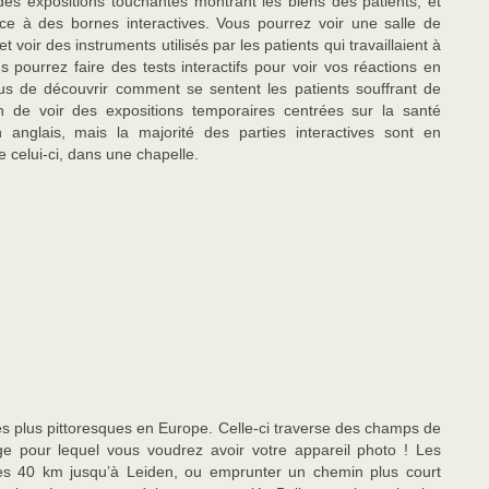
s expositions touchantes montrant les biens des patients, et
e à des bornes interactives. Vous pourrez voir une salle de
et voir des instruments utilisés par les patients qui travaillaient à
pourrez faire des tests interactifs pour voir vos réactions en
s de découvrir comment se sentent les patients souffrant de
n de voir des expositions temporaires centrées sur la santé
 anglais, mais la majorité des parties interactives sont en
e celui-ci, dans une chapelle.
es plus pittoresques en Europe. Celle-ci traverse des champs de
age pour lequel vous voudrez avoir votre appareil photo ! Les
les 40 km jusqu’à Leiden, ou emprunter un chemin plus court