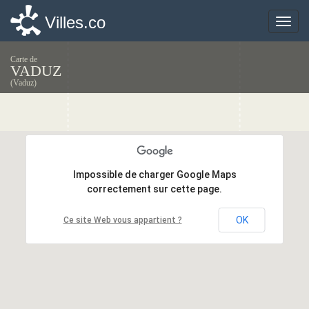
Villes.co
Villes.co
Toggle
Toggle
naviga
naviga
Carte de
VADUZ
(Vaduz)
Impossible de charger Google Maps
Impossible de charger Google Maps
correctement sur cette page.
correctement sur cette page.
OK
OK
Ce site Web vous appartient ?
Ce site Web vous appartient ?