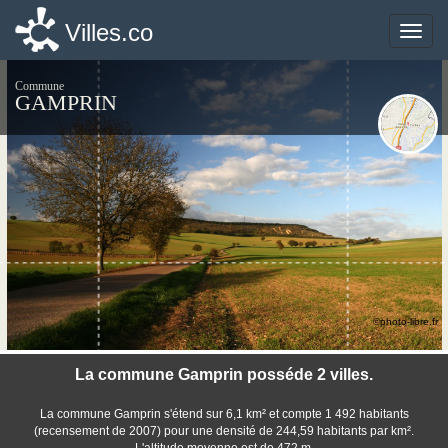
Villes.co
Villes.co
Toggle
Toggle
naviga
naviga
Commune
GAMPRIN
©photo-libre.fr
La commune Gamprin posséde 2 villes.
La commune Gamprin s'étend sur 6,1 km² et compte 1 492 habitants
(recensement de 2007) pour une densité de 244,59 habitants par km².