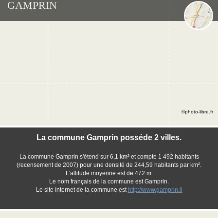
GAMPRIN
©photo-libre.fr
La commune Gamprin posséde 2 villes.
La commune Gamprin s'étend sur 6,1 km² et compte 1 492 habitants
(recensement de 2007) pour une densité de 244,59 habitants par km².
L'altitude moyenne est de 472 m.
Le nom français de la commune est Gamprin.
Le site Internet de la commune est
http://www.gamprin.li