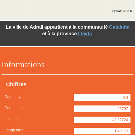
©photo-libre.fr
La ville de Adrall appartient à la communauté
Cataluña
et à la province
Lleida
.
Informations
Chiffres
Code pays :
ES
Code postal :
25797
Latitude :
42.32724
Longitude :
1.40172