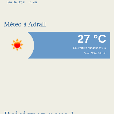
Seo De Urgel
~1 km
Méteo à Adrall
27 °C
Couverture nuageuse: 9 %
Vent: SSW 9 km/h