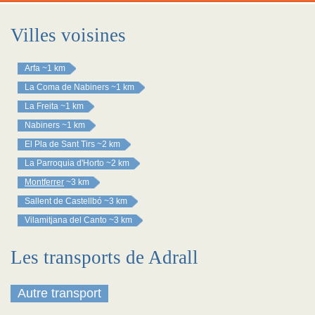
Villes voisines
Arfa
~1 km
La Coma de Nabiners
~1 km
La Freita
~1 km
Nabiners
~1 km
El Pla de Sant Tirs
~2 km
La Parroquia d'Horto
~2 km
Montferrer
~3 km
Sallent de Castellbó
~3 km
Vilamitjana del Canto
~3 km
Les transports de Adrall
Autre transport