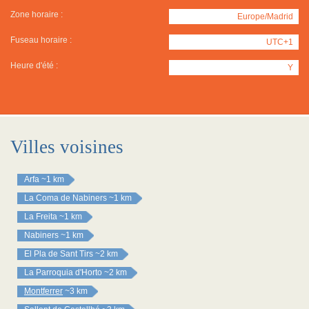
Zone horaire :
Europe/Madrid
Fuseau horaire :
UTC+1
Heure d'été :
Y
Villes voisines
Arfa
~1 km
La Coma de Nabiners
~1 km
La Freita
~1 km
Nabiners
~1 km
El Pla de Sant Tirs
~2 km
La Parroquia d'Horto
~2 km
Montferrer
~3 km