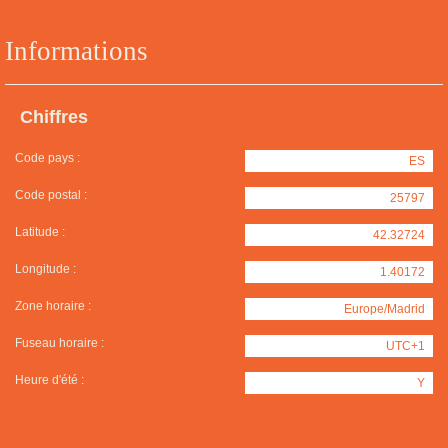
Informations
Chiffres
Code pays :
ES
Code postal :
25797
Latitude :
42.32724
Longitude :
1.40172
Zone horaire :
Europe/Madrid
Fuseau horaire :
UTC+1
Heure d'été :
Y