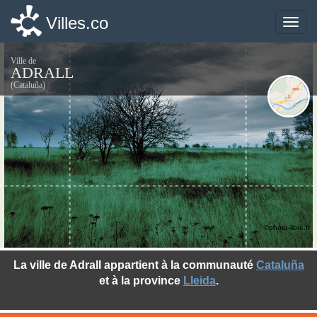
Villes.co
Villes.co
Toggle
Toggle
naviga
naviga
Ville de
ADRALL
(Cataluña)
©photo-libre.fr
La ville de Adrall appartient à la communauté
Cataluña
et à la province
Lleida
.