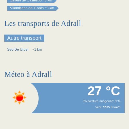
Sallent de Castellbó
~3 km
Vilamitjana del Canto
~3 km
Les transports de Adrall
Autre transport
Seo De Urgel
~1 km
Méteo à Adrall
27 °C
Couverture nuageuse: 9 %
Vent: SSW 9 km/h