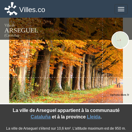
Villes.co
Villes.co
Toggle
Toggle
naviga
naviga
Ville de
ARSEGUEL
(Cataluña)
©photo-libre.fr
La ville de Arseguel appartient à la communauté
Cataluña
et à la province
Lleida
.
La ville de Arseguel s'étend sur 10,6 km². L'altitude maximum est de 950 m.