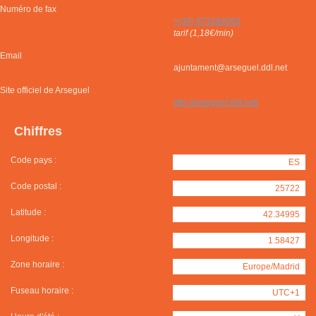
Numéro de fax
+(34) 973384092
tarif (1,18€/min)
Email
ajuntament@arseguel.ddl.net
Site officiel de Arseguel
http://arseguel.ddl.net/
Chiffres
Code pays :
ES
Code postal :
25722
Latitude :
42.34995
Longitude :
1.58427
Zone horaire :
Europe/Madrid
Fuseau horaire :
UTC+1