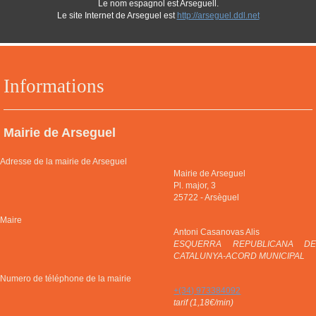
Le nom espagnol est Arseguell.
Le site Internet de Arseguel est
http://arseguel.ddl.net
Informations
Mairie de Arseguel
Adresse de la mairie de Arseguel
Mairie de Arseguel
Pl. major, 3
25722
-
Arsèguel
Maire
Antoni Casanovas Alis
ESQUERRA REPUBLICANA DE
CATALUNYA-ACORD MUNICIPAL
Numero de téléphone de la mairie
+(34) 973384092
tarif (1,18€/min)