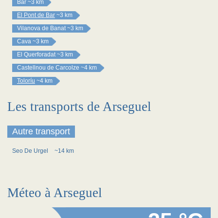
Bar
~3 km
El Pont de Bar
~3 km
Vilanova de Banat
~3 km
Cava
~3 km
El Querforadat
~3 km
Castellnou de Carcolze
~4 km
Toloríu
~4 km
Les transports de Arseguel
Autre transport
Seo De Urgel
~14 km
Méteo à Arseguel