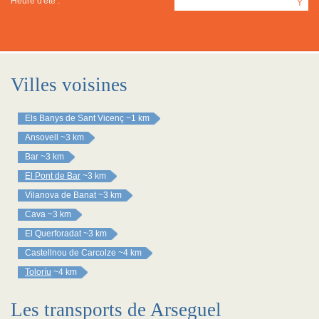
Heure d'été :
Y
Villes voisines
Els Banys de Sant Vicenç
~1 km
Ansovell
~3 km
Bar
~3 km
El Pont de Bar
~3 km
Vilanova de Banat
~3 km
Cava
~3 km
El Querforadat
~3 km
Castellnou de Carcolze
~4 km
Toloríu
~4 km
Les transports de Arseguel