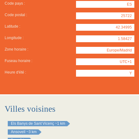
Code pays :
ES
Code postal :
25722
Latitude :
42.34995
Longitude :
1.58427
Zone horaire :
Europe/Madrid
Fuseau horaire :
UTC+1
Heure d'été :
Y
Villes voisines
Els Banys de Sant Vicenç
~1 km
Ansovell
~3 km