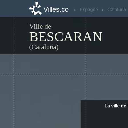
Villes.co
Villes.co
Espagne
Espagne
Cataluña
Cataluña
Ville de
BESCARAN
(Cataluña)
La ville d