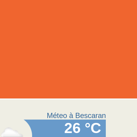
Méteo à Bescaran
26 °C