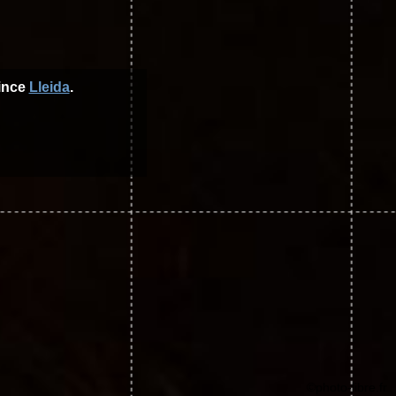
vince
Lleida
.
©photo-libre.fr