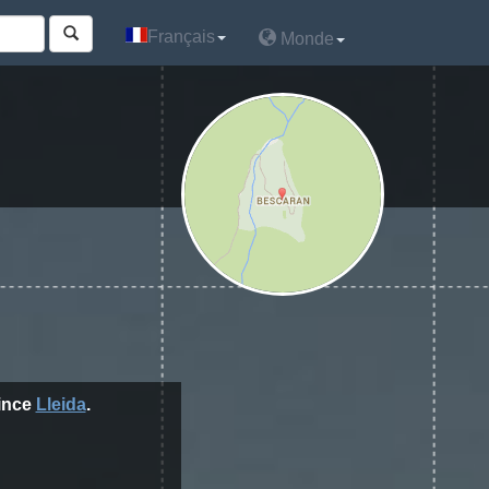
Français
Français
Monde
Monde
vince
Lleida
.