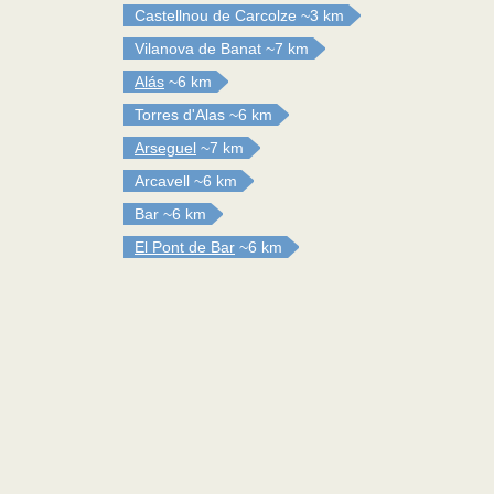
Castellnou de Carcolze
~3 km
Vilanova de Banat
~7 km
Alás
~6 km
Torres d'Alas
~6 km
Arseguel
~7 km
Arcavell
~6 km
Bar
~6 km
El Pont de Bar
~6 km