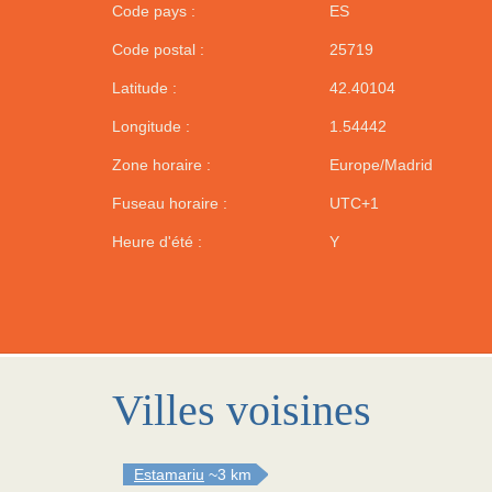
Code pays :
ES
Code postal :
25719
Latitude :
42.40104
Longitude :
1.54442
Zone horaire :
Europe/Madrid
Fuseau horaire :
UTC+1
Heure d'été :
Y
Villes voisines
Estamariu
~3 km