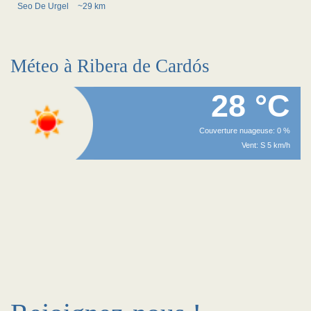
Seo De Urgel
~29 km
Méteo à Ribera de Cardós
28 °C
Couverture nuageuse: 0 %
Vent: S 5 km/h