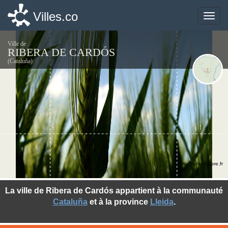
Villes.co
Villes.co
Toggle
Toggle
naviga
naviga
Ville de
RIBERA DE CARDÓS
(Cataluña)
©photo-libre.fr
La ville de Ribera de Cardós appartient à la communauté
Cataluña
et à la province
Lleida
.