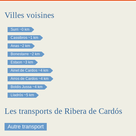
Villes voisines
Surri
~0 km
Cassibros
~1 km
Anas
~2 km
Bonestarre
~2 km
Estaon
~3 km
Ainet de Cardos
~4 km
Arros de Cardos
~4 km
Boldis Jussa
~4 km
Lladrós
~5 km
Les transports de Ribera de Cardós
Autre transport