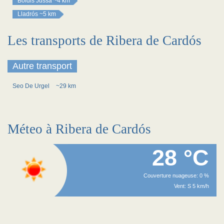
Boldis Jussa
~4 km
Lladrós
~5 km
Les transports de Ribera de Cardós
Autre transport
Seo De Urgel
~29 km
Méteo à Ribera de Cardós
28 °C
Couverture nuageuse: 0 %
Vent: S 5 km/h