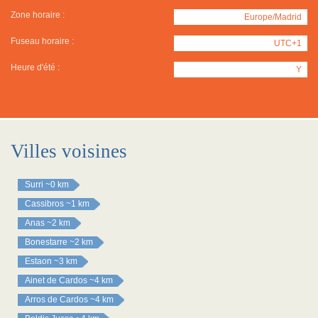
Zone horaire :
Europe/Madrid
Fuseau horaire :
UTC+1
Heure d'été :
Y
Villes voisines
Surri
~0 km
Cassibros
~1 km
Anas
~2 km
Bonestarre
~2 km
Estaon
~3 km
Ainet de Cardos
~4 km
Arros de Cardos
~4 km