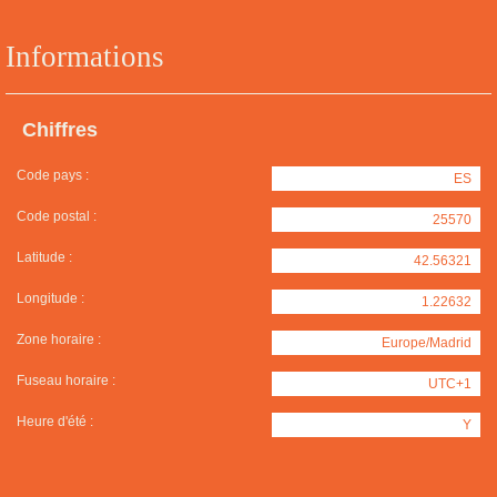
Informations
Chiffres
Code pays :
ES
Code postal :
25570
Latitude :
42.56321
Longitude :
1.22632
Zone horaire :
Europe/Madrid
Fuseau horaire :
UTC+1
Heure d'été :
Y