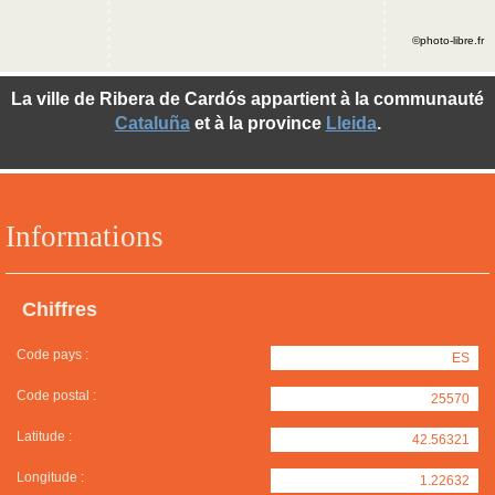
©photo-libre.fr
La ville de Ribera de Cardós appartient à la communauté
Cataluña
et à la province
Lleida
.
Informations
Chiffres
Code pays :
ES
Code postal :
25570
Latitude :
42.56321
Longitude :
1.22632