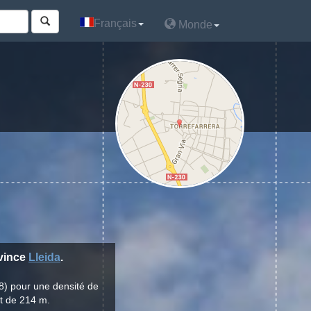
Français
Français
Monde
Monde
ovince
Lleida
.
8) pour une densité de
st de 214 m.