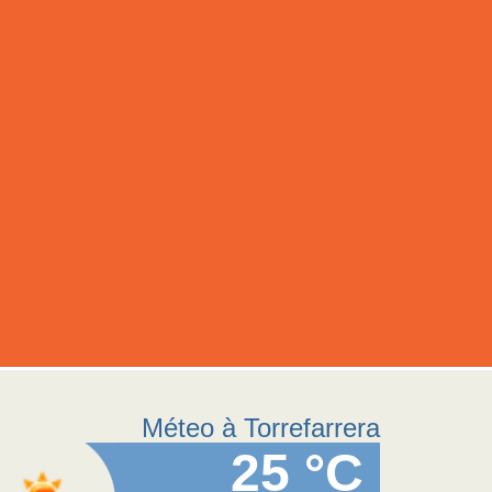
Méteo à Torrefarrera
25 °C