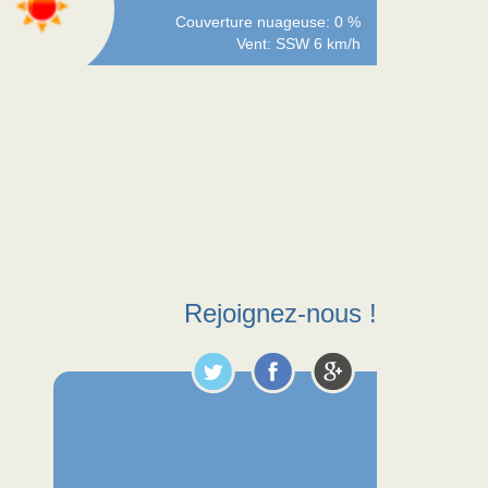
Couverture nuageuse: 0 %
Vent: SSW 6 km/h
Rejoignez-nous !