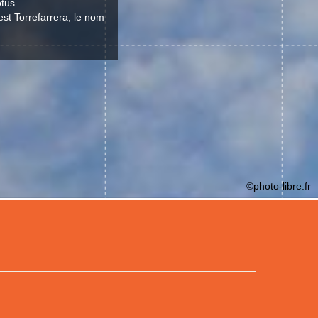
otus.
 est Torrefarrera, le nom
©photo-libre.fr