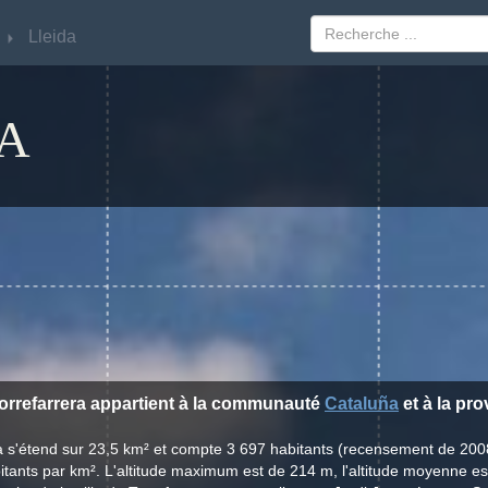
Lleida
Lleida
A
 Torrefarrera appartient à la communauté
Cataluña
et à la pr
era s'étend sur 23,5 km² et compte 3 697 habitants (recensement de 200
tants par km². L'altitude maximum est de 214 m, l'altitude moyenne e