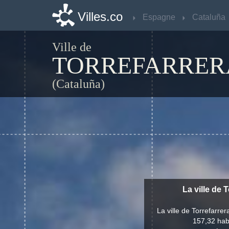
Villes.co
Villes.co
Espagne
Espagne
Cataluña
Cataluña
Ville de
TORREFARRER
(Cataluña)
La ville de
La ville de Torrefarr
157,32 habi