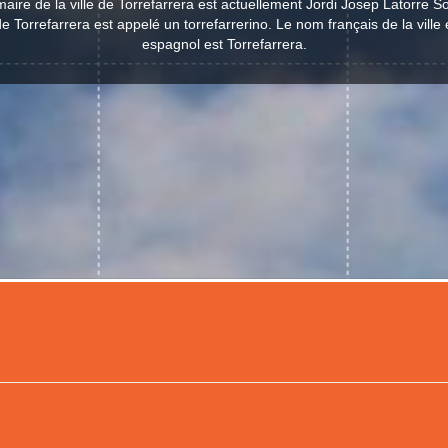
aire de la ville de Torrefarrera est actuellement Jordi Josep Latorre S
de Torrefarrera est appelé un torrefarrerino. Le nom français de la ville
espagnol est Torrefarrera.