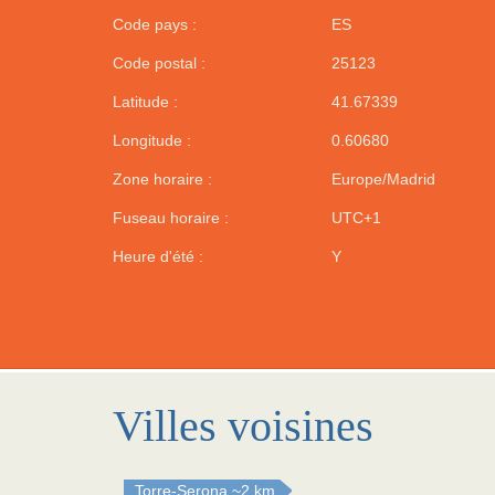
Code pays :
ES
Code postal :
25123
Latitude :
41.67339
Longitude :
0.60680
Zone horaire :
Europe/Madrid
Fuseau horaire :
UTC+1
Heure d'été :
Y
Villes voisines
Torre-Serona
~2 km