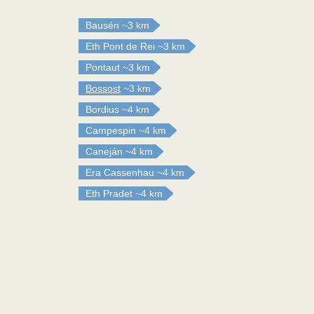
Bausén
~3 km
Eth Pont de Rei
~3 km
Pontaut
~3 km
Bossost
~3 km
Bordius
~4 km
Campespin
~4 km
Caneján
~4 km
Era Cassenhau
~4 km
Eth Pradet
~4 km