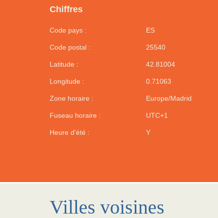
Chiffres
Code pays :
ES
Code postal :
25540
Latitude :
42.81004
Longitude :
0.71063
Zone horaire :
Europe/Madrid
Fuseau horaire :
UTC+1
Heure d'été :
Y
Villes voisines