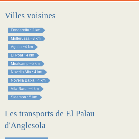
Villes voisines
Fondarella
~2 km
Mollerussa
~3 km
Agullo
~4 km
El Poal
~4 km
Miralcamp
~5 km
Novella Alta
~4 km
Novella Baixa
~4 km
Vila-Sana
~4 km
Sidamon
~5 km
Les transports de El Palau
d'Anglesola