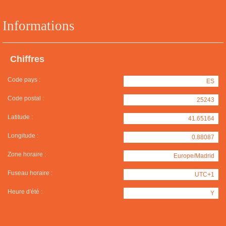
Informations
Chiffres
Code pays :
ES
Code postal :
25243
Latitude :
41.65164
Longitude :
0.88087
Zone horaire :
Europe/Madrid
Fuseau horaire :
UTC+1
Heure d'été :
Y