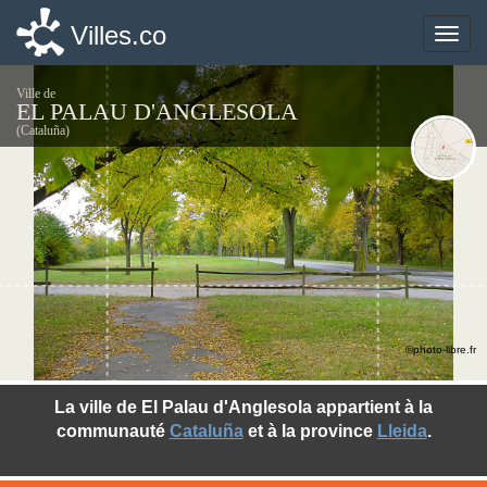
Villes.co
Villes.co
Toggle
Toggle
naviga
naviga
Ville de
EL PALAU D'ANGLESOLA
(Cataluña)
©photo-libre.fr
La ville de El Palau d'Anglesola appartient à la
communauté
Cataluña
et à la province
Lleida
.