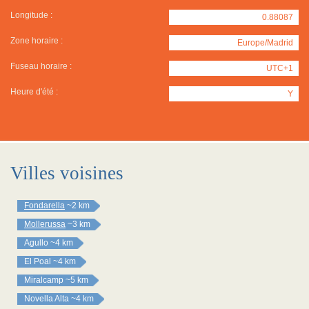
Longitude :
0.88087
Zone horaire :
Europe/Madrid
Fuseau horaire :
UTC+1
Heure d'été :
Y
Villes voisines
Fondarella
~2 km
Mollerussa
~3 km
Agullo
~4 km
El Poal
~4 km
Miralcamp
~5 km
Novella Alta
~4 km