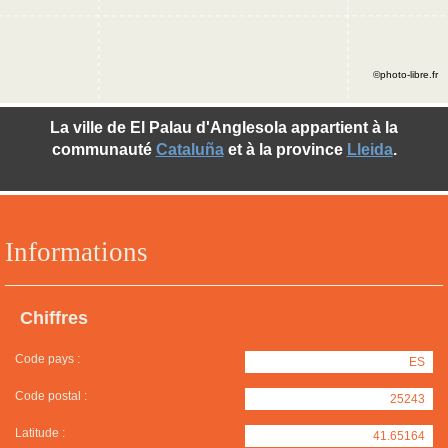
©photo-libre.fr
La ville de El Palau d'Anglesola appartient à la
communauté
Cataluña
et à la province
Lleida
.
Informations
Chiffres
Code pays :
ES
Code postal :
25243
Latitude :
41.65164