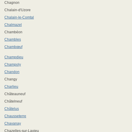
Chagnon
Chalain-d'Uzore
Chalain-le-Comtal
Chalmazel
Chambéon
Chambles
Chambœuf
Champdieu
Champoly
Chandon
Changy
Charlieu
Châteauneuf
Châtelneuf
Châtelus
Chausseterre
Chavanay
Chazelles-sur-Lavieu