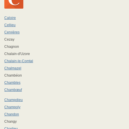
Caloire
Cellieu
Cervières
Cezay
Chagnon
Chalain-d'Uzore
Chalain-le-Comtal
Chalmazel
Chambéon
Chambles
Chambœuf
Champdieu
Champoly
Chandon
Changy
Charlieu