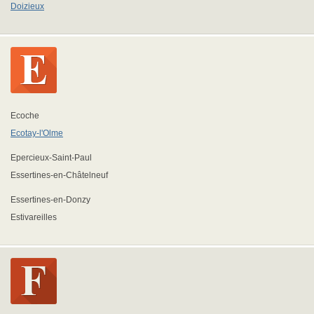
Doizieux
Ecoche
Ecotay-l'Olme
Epercieux-Saint-Paul
Essertines-en-Châtelneuf
Essertines-en-Donzy
Estivareilles