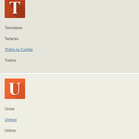
Tarentaise
Tartaras
Thélis-la-Combe
Trelins
Unias
Unieux
Urbise