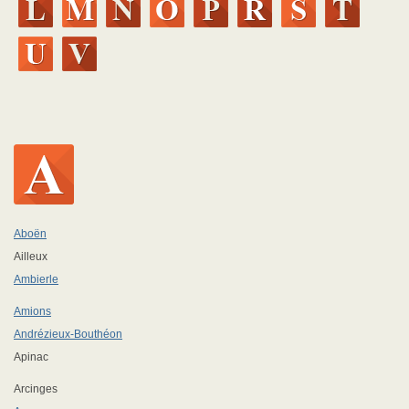
Aboën
Ailleux
Ambierle
Amions
Andrézieux-Bouthéon
Apinac
Arcinges