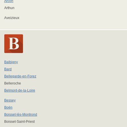
Arcon
Arthun
Aveizieux
Balbigny
Bard
Bellegarde-en-Forez
Belleroche
Belmont-de-la-Loire
Bessey
Boën
Boisset-lès-Montrond
Boisset-Saint-Priest