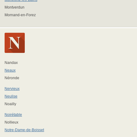
Montverdun
Mornand-en-Forez
Nandax
Neaux
Néronde
Nervieux
Neulise
Noailly
Noirétable
Nollieux
Notre-Dame-de-Boisset