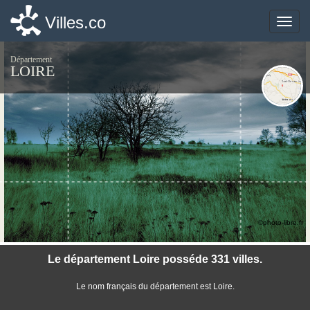
Villes.co
Villes.co
Toggle
Toggle
naviga
naviga
Département
LOIRE
©photo-libre.fr
Le département Loire posséde 331 villes.
Le nom français du département est Loire.