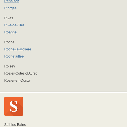
Renaison
Riorges
Rivas
Rive-de-Gier
Roanne
Roche
Roche-la-Molière
Rochetaillée
Roisey
Rozier-Côtes-d'Aurec
Rozier-en-Donzy
Sail-les-Bains