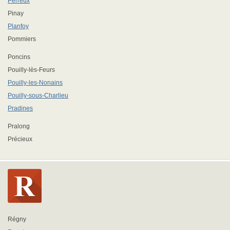
Perreux
Pinay
Planfoy
Pommiers
Poncins
Pouilly-lès-Feurs
Pouilly-les-Nonains
Pouilly-sous-Charlieu
Pradines
Pralong
Précieux
Régny