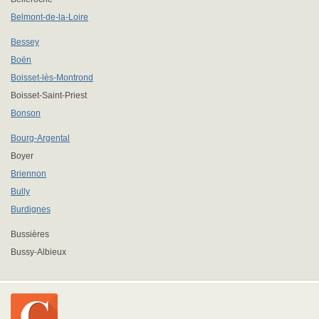
Belmont-de-la-Loire
Bessey
Boën
Boisset-lès-Montrond
Boisset-Saint-Priest
Bonson
Bourg-Argental
Boyer
Briennon
Bully
Burdignes
Bussières
Bussy-Albieux