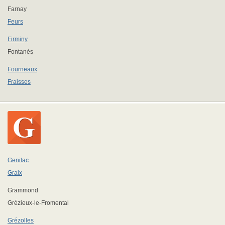
Farnay
Feurs
Firminy
Fontanès
Fourneaux
Fraisses
Genilac
Graix
Grammond
Grézieux-le-Fromental
Grézolles