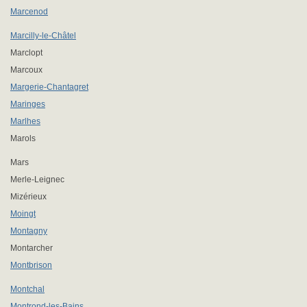
Marcenod
Marcilly-le-Châtel
Marclopt
Marcoux
Margerie-Chantagret
Maringes
Marlhes
Marols
Mars
Merle-Leignec
Mizérieux
Moingt
Montagny
Montarcher
Montbrison
Montchal
Montrond-les-Bains