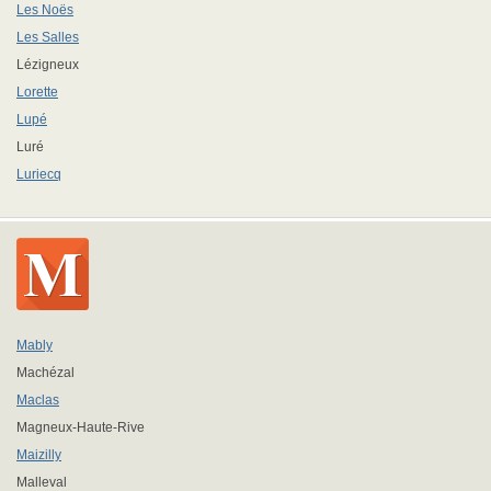
Les Noës
Les Salles
Lézigneux
Lorette
Lupé
Luré
Luriecq
Mably
Machézal
Maclas
Magneux-Haute-Rive
Maizilly
Malleval