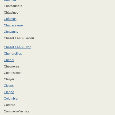
Châteauneuf
Châtelneuf
Châtelus
Chausseterre
Chavanay
Chazelles-sur-Lavieu
Chazelles-sur-Lyon
Chenereilles
Cherier
Chevrières
Chirassimont
Chuyer
Civens
Cleppé
Colombier
Combre
Commelle-Vernay