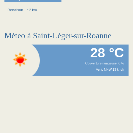
Renaison
~2 km
Méteo à Saint-Léger-sur-Roanne
28 °C
Couverture nuageuse: 0 %
Vent: NNW 13 km/h