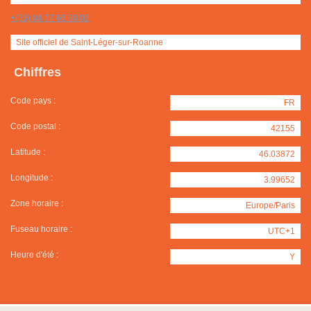
+(33) 04 77 66 90 02
Site officiel de Saint-Léger-sur-Roanne
Chiffres
Code pays :
FR
Code postal :
42155
Latitude :
46.03872
Longitude :
3.99652
Zone horaire :
Europe/Paris
Fuseau horaire :
UTC+1
Heure d'été :
Y