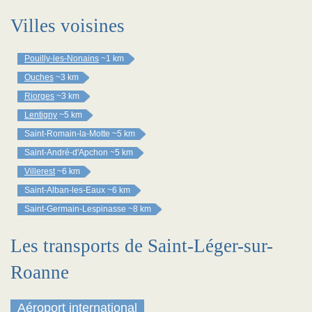
Villes voisines
Pouilly-les-Nonains
~1 km
Ouches
~3 km
Riorges
~3 km
Lentigny
~5 km
Saint-Romain-la-Motte
~5 km
Saint-André-d'Apchon
~5 km
Villerest
~6 km
Saint-Alban-les-Eaux
~6 km
Saint-Germain-Lespinasse
~8 km
Les transports de Saint-Léger-sur-
Roanne
Aéroport international