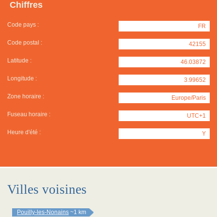
Chiffres
Code pays :
FR
Code postal :
42155
Latitude :
46.03872
Longitude :
3.99652
Zone horaire :
Europe/Paris
Fuseau horaire :
UTC+1
Heure d'été :
Y
Villes voisines
Pouilly-les-Nonains
~1 km