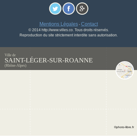
Mentions Légales
Contact
-
© 2014 http://www.villes.co. Tous droits réservés.
Reproduction du site strictement interdite sans autorisation.
Ville de
SAINT-LÉGER-SUR-ROANNE
(Rhône-Alpes)
©photo-libre.fr