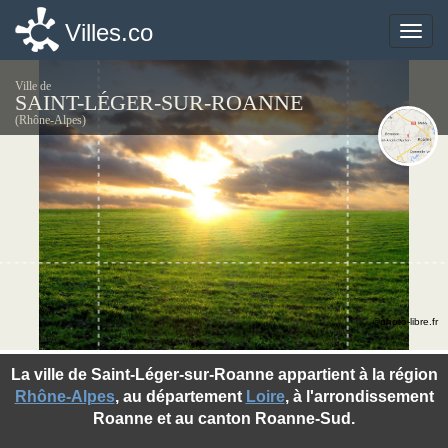
Villes.co
Villes.co
Toggle
Toggle
naviga
naviga
Ville de
SAINT-LÉGER-SUR-ROANNE
(Rhône-Alpes)
©photo-libre.fr
La ville de Saint-Léger-sur-Roanne appartient à la région
Rhône-Alpes
, au département
Loire
, à l'arrondissement
Roanne et au canton Roanne-Sud.