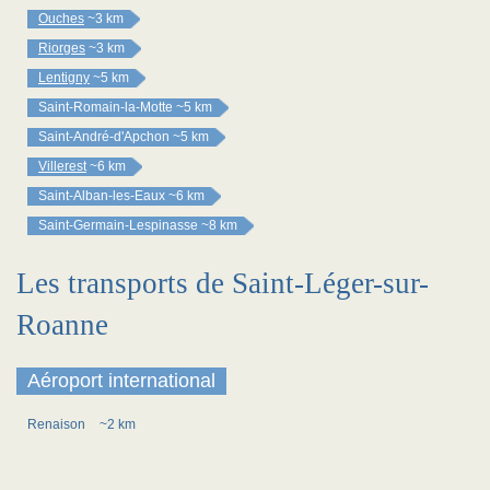
Ouches
~3 km
Riorges
~3 km
Lentigny
~5 km
Saint-Romain-la-Motte
~5 km
Saint-André-d'Apchon
~5 km
Villerest
~6 km
Saint-Alban-les-Eaux
~6 km
Saint-Germain-Lespinasse
~8 km
Les transports de Saint-Léger-sur-
Roanne
Aéroport international
Renaison
~2 km