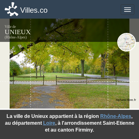
Villes.co
Villes.co
Toggle
Toggle
naviga
naviga
Ville de
UNIEUX
(Rhône-Alpes)
©photo-libre.fr
La ville de Unieux appartient à la région
Rhône-Alpes
,
au département
Loire
, à l'arrondissement Saint-Etienne
et au canton Firminy.