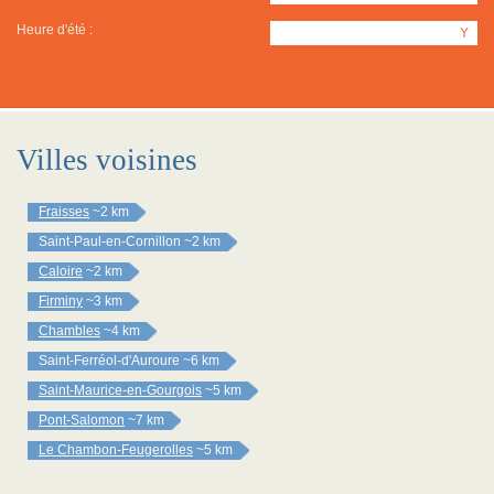
Heure d'été :
Y
Villes voisines
Fraisses
~2 km
Saint-Paul-en-Cornillon
~2 km
Caloire
~2 km
Firminy
~3 km
Chambles
~4 km
Saint-Ferréol-d'Auroure
~6 km
Saint-Maurice-en-Gourgois
~5 km
Pont-Salomon
~7 km
Le Chambon-Feugerolles
~5 km