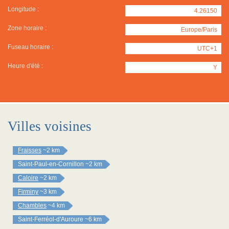
Longitude :
4.26150
Zone horaire :
Europe/Paris
Fuseau horaire :
UTC+1
Heure d'été :
Y
Villes voisines
Fraisses
~2 km
Saint-Paul-en-Cornillon
~2 km
Caloire
~2 km
Firminy
~3 km
Chambles
~4 km
Saint-Ferréol-d'Auroure
~6 km