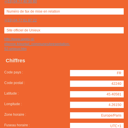
+(33) 04 77 40 30 80
Numéro de fax de mise en relation
+(33) 04 77 61 87 22
Site officiel de Unieux
http://www.agglo-st-
etienne.fr/portail_communes/presentation-
52-unieux.htm
Chiffres
Code pays :
FR
Code postal :
42240
Latitude :
45.40581
Longitude :
4.26150
Zone horaire :
Europe/Paris
Fuseau horaire :
UTC+1