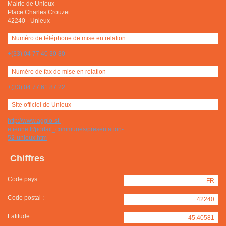
Mairie de Unieux
Place Charles Crouzet
42240
-
Unieux
Numéro de téléphone de mise en relation
+(33) 04 77 40 30 80
Numéro de fax de mise en relation
+(33) 04 77 61 87 22
Site officiel de Unieux
http://www.agglo-st-
etienne.fr/portail_communes/presentation-
52-unieux.htm
Chiffres
Code pays :
FR
Code postal :
42240
Latitude :
45.40581