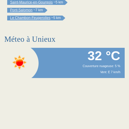
Saint-Maurice-en-Gourgois
~5 km
Pont-Salomon
~7 km
Le Chambon-Feugerolles
~5 km
Méteo à Unieux
32 °C
Couverture nuageuse: 5 %
Vent: E 7 km/h