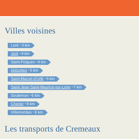
Villes voisines
Luré
~3 km
Juré
~4 km
Saint-Polgues
~4 km
Grézolles
~5 km
Saint-Marcel-d'Urfé
~5 km
Saint-Jean-Saint-Maurice-sur-Loire
~7 km
Souternon
~6 km
Cherier
~8 km
Villemontais
~8 km
Les transports de Cremeaux