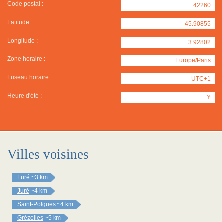
Code postal :
42260
Latitude :
45.90855
Longitude :
3.92802
Zone horaire :
Europe/Paris
Fuseau horaire :
UTC+1
Heure d'été :
Y
Villes voisines
Luré
~3 km
Juré
~4 km
Saint-Polgues
~4 km
Grézolles
~5 km