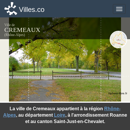
Villes.co
Villes.co
Toggle
Toggle
naviga
naviga
Ville de
CREMEAUX
(Rhône-Alpes)
©photo-libre.fr
La ville de Cremeaux appartient à la région
Rhône-
Alpes
, au département
Loire
, à l'arrondissement Roanne
et au canton Saint-Just-en-Chevalet.