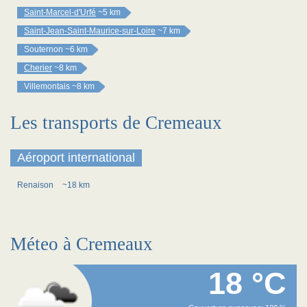
Saint-Marcel-d'Urfé
~5 km
Saint-Jean-Saint-Maurice-sur-Loire
~7 km
Souternon
~6 km
Cherier
~8 km
Villemontais
~8 km
Les transports de Cremeaux
Aéroport international
Renaison
~18 km
Méteo à Cremeaux
18 °C