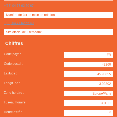
+(33) 04 77 62 50 67
Numéro de fax de mise en relation
+(33) 04 77 62 55 40
Site officiel de Cremeaux
Chiffres
Code pays :
FR
Code postal :
42260
Latitude :
45.90855
Longitude :
3.92802
Zone horaire :
Europe/Paris
Fuseau horaire :
UTC+1
Heure d'été :
Y