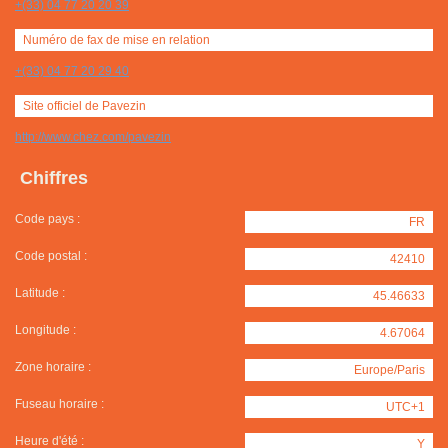
+(33) 04 77 20 20 39
Numéro de fax de mise en relation
+(33) 04 77 20 29 40
Site officiel de Pavezin
http://www.chez.com/pavezin
Chiffres
Code pays :
FR
Code postal :
42410
Latitude :
45.46633
Longitude :
4.67064
Zone horaire :
Europe/Paris
Fuseau horaire :
UTC+1
Heure d'été :
Y