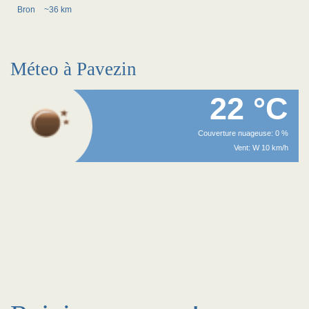
Bron
~36 km
Méteo à Pavezin
22 °C
Couverture nuageuse: 0 %
Vent: W 10 km/h