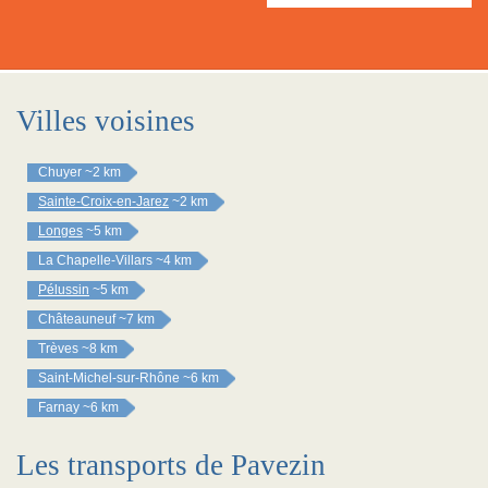
Villes voisines
Chuyer
~2 km
Sainte-Croix-en-Jarez
~2 km
Longes
~5 km
La Chapelle-Villars
~4 km
Pélussin
~5 km
Châteauneuf
~7 km
Trèves
~8 km
Saint-Michel-sur-Rhône
~6 km
Farnay
~6 km
Les transports de Pavezin