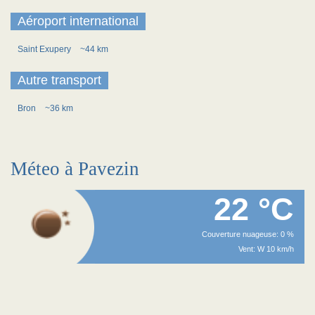
Aéroport international
Saint Exupery
~44 km
Autre transport
Bron
~36 km
Méteo à Pavezin
22 °C
Couverture nuageuse: 0 %
Vent: W 10 km/h