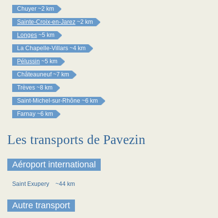
Chuyer
~2 km
Sainte-Croix-en-Jarez
~2 km
Longes
~5 km
La Chapelle-Villars
~4 km
Pélussin
~5 km
Châteauneuf
~7 km
Trèves
~8 km
Saint-Michel-sur-Rhône
~6 km
Farnay
~6 km
Les transports de Pavezin
Aéroport international
Saint Exupery
~44 km
Autre transport