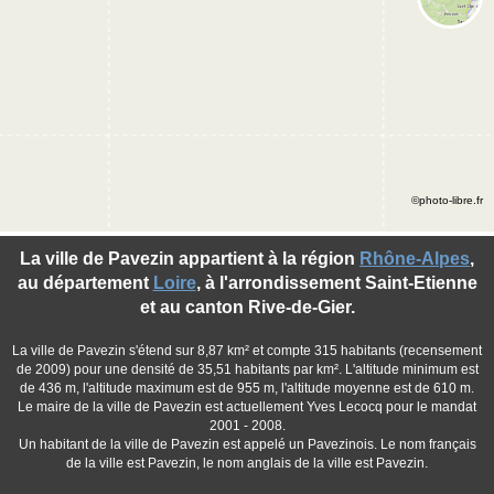
©photo-libre.fr
La ville de Pavezin appartient à la région
Rhône-Alpes
,
au département
Loire
, à l'arrondissement Saint-Etienne
et au canton Rive-de-Gier.
La ville de Pavezin s'étend sur 8,87 km² et compte 315 habitants (recensement
de 2009) pour une densité de 35,51 habitants par km². L'altitude minimum est
de 436 m, l'altitude maximum est de 955 m, l'altitude moyenne est de 610 m.
Le maire de la ville de Pavezin est actuellement Yves Lecocq pour le mandat
2001 - 2008.
Un habitant de la ville de Pavezin est appelé un Pavezinois. Le nom français
de la ville est Pavezin, le nom anglais de la ville est Pavezin.