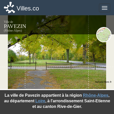
Villes.co
Villes.co
Toggle
Toggle
naviga
naviga
Ville de
PAVEZIN
(Rhône-Alpes)
©photo-libre.fr
La ville de Pavezin appartient à la région
Rhône-Alpes
,
au département
Loire
, à l'arrondissement Saint-Etienne
et au canton Rive-de-Gier.