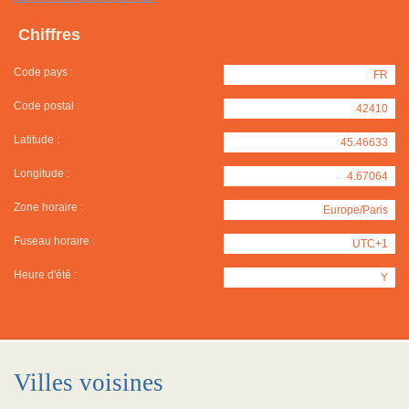
Chiffres
Code pays :
FR
Code postal :
42410
Latitude :
45.46633
Longitude :
4.67064
Zone horaire :
Europe/Paris
Fuseau horaire :
UTC+1
Heure d'été :
Y
Villes voisines