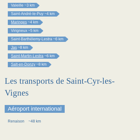
Valeille
~3 km
Saint-André-le-Puy
~4 km
Maringes
~4 km
Virigneux
~5 km
Saint-Barthélemy-Lestra
~6 km
Jas
~8 km
Saint-Martin-Lestra
~6 km
Salt-en-Donzy
~8 km
Les transports de Saint-Cyr-les-
Vignes
Aéroport international
Renaison
~48 km