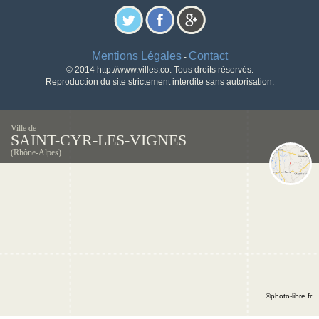
Mentions Légales
Contact
-
© 2014 http://www.villes.co. Tous droits réservés.
Reproduction du site strictement interdite sans autorisation.
Ville de
SAINT-CYR-LES-VIGNES
(Rhône-Alpes)
©photo-libre.fr