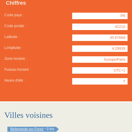
Chiffres
Code pays :
FR
Code postal :
42210
Latitude :
45.67668
Longitude :
4.29939
Zone horaire :
Europe/Paris
Fuseau horaire :
UTC+1
Heure d'été :
Y
Villes voisines
Bellegarde-en-Forez
~3 km