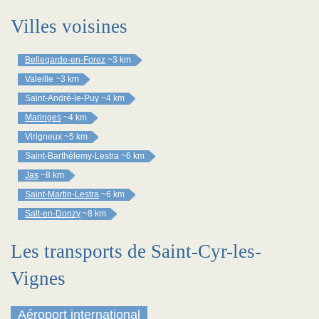
Villes voisines
Bellegarde-en-Forez
~3 km
Valeille
~3 km
Saint-André-le-Puy
~4 km
Maringes
~4 km
Virigneux
~5 km
Saint-Barthélemy-Lestra
~6 km
Jas
~8 km
Saint-Martin-Lestra
~6 km
Salt-en-Donzy
~8 km
Les transports de Saint-Cyr-les-
Vignes
Aéroport international