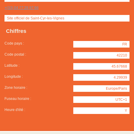
+(33) 04 77 28 97 66
Site officiel de Saint-Cyr-les-Vignes
Chiffres
Code pays :
FR
Code postal :
42210
Latitude :
45.67668
Longitude :
4.29939
Zone horaire :
Europe/Paris
Fuseau horaire :
UTC+1
Heure d'été :
Y