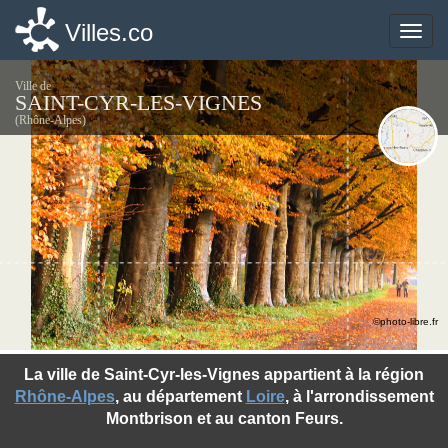
Villes.co
Villes.co
Toggle
Toggle
naviga
naviga
Ville de
SAINT-CYR-LES-VIGNES
(Rhône-Alpes)
©photo-libre.fr
La ville de Saint-Cyr-les-Vignes appartient à la région
Rhône-Alpes
, au département
Loire
, à l'arrondissement
Montbrison et au canton Feurs.