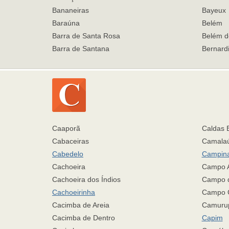
Bananeiras
Bayeux
Baraúna
Belém
Barra de Santa Rosa
Belém d
Barra de Santana
Bernardi
Caaporã
Caldas 
Cabaceiras
Camala
Cabedelo
Campin
Cachoeira
Campo A
Cachoeira dos Índios
Campo 
Cachoeirinha
Campo 
Cacimba de Areia
Camuru
Cacimba de Dentro
Capim