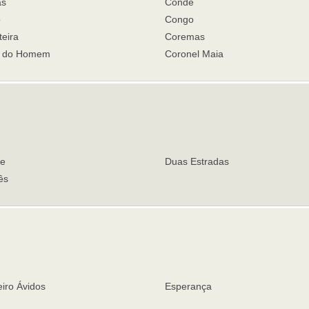
as
Conde
o
Congo
eira
Coremas
a do Homem
Coronel Maia
e
Duas Estradas
ês
iro Ávidos
Esperança