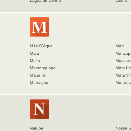
Lagoa de Dentro
Lastro
Mãe D'Água
Mari
Maia
Marizópo
Malta
Massar
Mamanguape
Mata Li
Manaíra
Mata Vi
Marcação
Matarac
Natuba
Nossa S