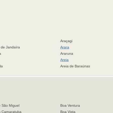
Araçagi
 de Jandaíra
Arara
a
Araruna
Areia
da
Areia de Baraúnas
e São Miguel
Boa Ventura
o Camaratuba
Boa Vista