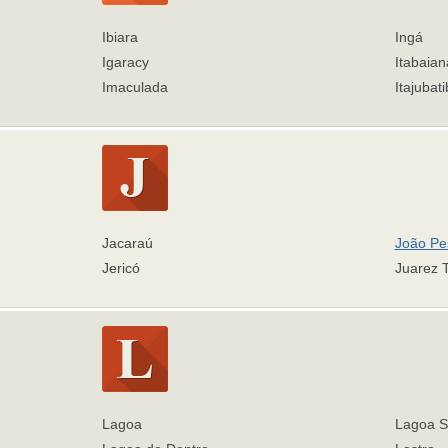
Ibiara
Ingá
Igaracy
Itabaian
Imaculada
Itajubat
Jacaraú
João Pe
Jericó
Juarez 
Lagoa
Lagoa S