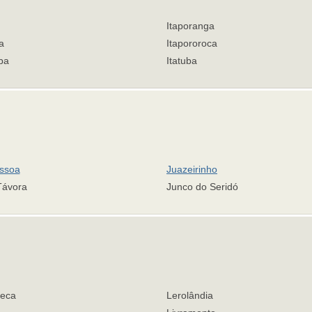
Itaporanga
a
Itapororoca
iba
Itatuba
ssoa
Juazeirinho
Távora
Junco do Seridó
eca
Lerolândia