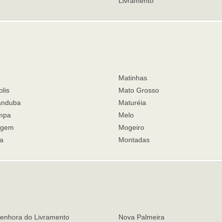
Livramento
Matinhas
lis
Mato Grosso
anduba
Maturéia
mpa
Melo
rgem
Mogeiro
a
Montadas
enhora do Livramento
Nova Palmeira