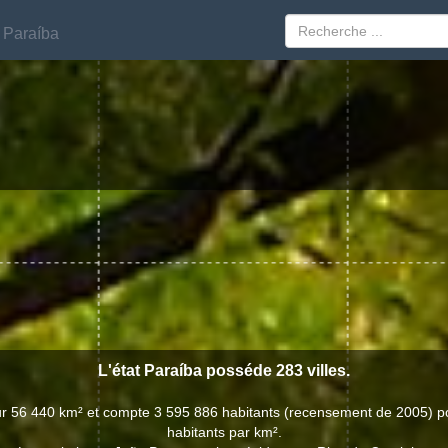
Paraíba
Paraíba
L'état Paraíba posséde 283 villes.
sur 56 440 km² et compte 3 595 886 habitants (recensement de 2005) p
habitants par km².