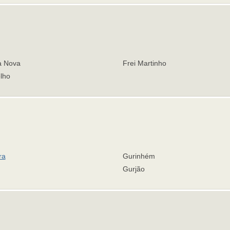
a Nova
Frei Martinho
lho
ra
Gurinhém
Gurjão