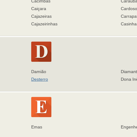
Cacimbas
Caraúb
Caiçara
Cardos
Cajazeiras
Carrapat
Cajazeirinhas
Casinh
Damião
Diamant
Desterro
Dona In
Emas
Engenhe