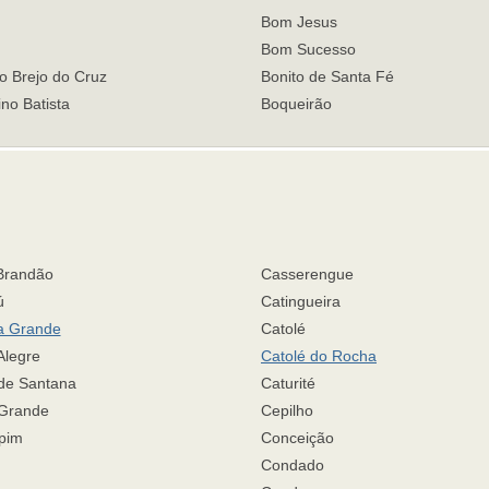
Bom Jesus
Bom Sucesso
o Brejo do Cruz
Bonito de Santa Fé
no Batista
Boqueirão
Brandão
Casserengue
ú
Catingueira
a Grande
Catolé
legre
Catolé do Rocha
de Santana
Caturité
Grande
Cepilho
pim
Conceição
Condado