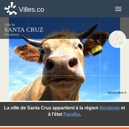
Villes.co
Villes.co
Toggle
Toggle
naviga
naviga
Ville de
SANTA CRUZ
(Nordeste)
©photo-libre.fr
La ville de Santa Cruz appartient à la région
Nordeste
et
à l'état
Paraíba
.