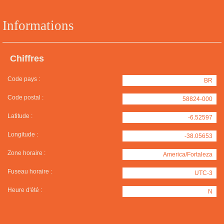
Informations
Chiffres
Code pays :
BR
Code postal :
58824-000
Latitude :
-6.52597
Longitude :
-38.05653
Zone horaire :
America/Fortaleza
Fuseau horaire :
UTC-3
Heure d'été :
N