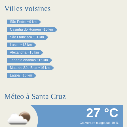
Villes voisines
São Pedro
~9 km
Casinha do Homem
~10 km
São Francisco
~11 km
Lastro
~13 km
Alexandria
~15 km
Tenente Ananias
~15 km
Mata de São Braz
~16 km
Lagoa
~16 km
Méteo à Santa Cruz
27 °C
Couverture nuageuse: 19 %