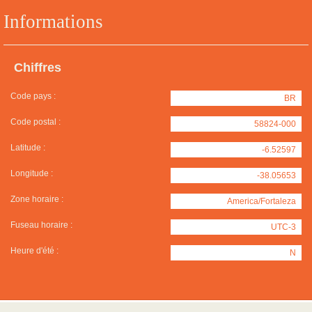
Informations
Chiffres
Code pays :
BR
Code postal :
58824-000
Latitude :
-6.52597
Longitude :
-38.05653
Zone horaire :
America/Fortaleza
Fuseau horaire :
UTC-3
Heure d'été :
N