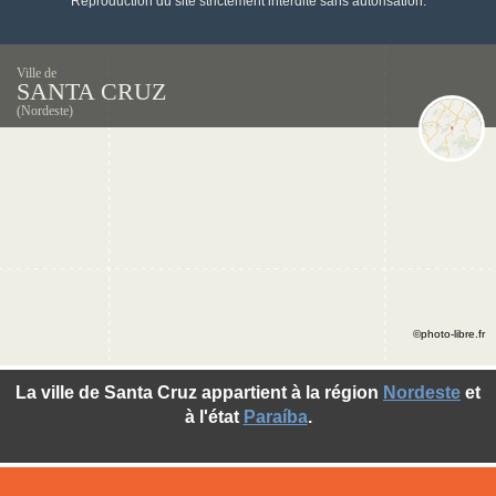
Reproduction du site strictement interdite sans autorisation.
Ville de
SANTA CRUZ
(Nordeste)
©photo-libre.fr
La ville de Santa Cruz appartient à la région
Nordeste
et
à l'état
Paraíba
.