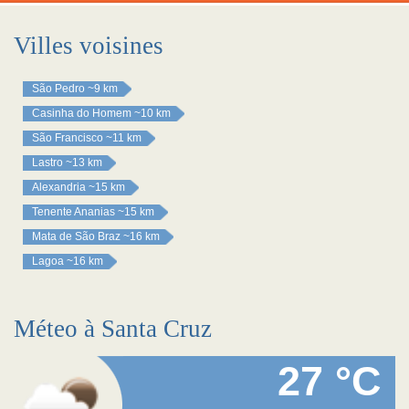
Villes voisines
São Pedro
~9 km
Casinha do Homem
~10 km
São Francisco
~11 km
Lastro
~13 km
Alexandria
~15 km
Tenente Ananias
~15 km
Mata de São Braz
~16 km
Lagoa
~16 km
Méteo à Santa Cruz
27 °C