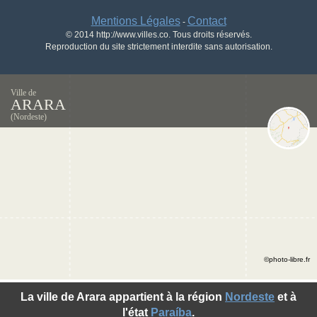
Mentions Légales
Contact
-
© 2014 http://www.villes.co. Tous droits réservés.
Reproduction du site strictement interdite sans autorisation.
Ville de
ARARA
(Nordeste)
©photo-libre.fr
La ville de Arara appartient à la région
Nordeste
et à
l'état
Paraíba
.