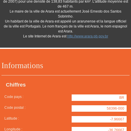
de 2007) pour une densité de 138,83 habitants par km². L'altitude moyenne est
de 467 m.
Le maire de la ville de Arara est actuellement José Ernesto dos Santos
Sobrinho.
Un habitant de la ville de Arara est appelé un ararunense et la langue officiel
de la ville est Portugais. Le nom français de la ville est Arara, le nom espagnol
est Arara.
Le site Internet de Arara est
http://www.arara.pb.gov.br
Informations
Chiffres
Code pays :
BR
Code postal :
58396-000
Latitude :
-7.96667
Longitude :
-36.76667