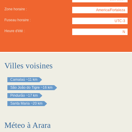
Zone horaire :
America/Fortaleza
Fuseau horaire :
UTC-3
Heure d'été :
N
Villes voisines
Camalaú
~11 km
São João do Tigre
~16 km
Pindurão
~17 km
Santa Maria
~20 km
Méteo à Arara