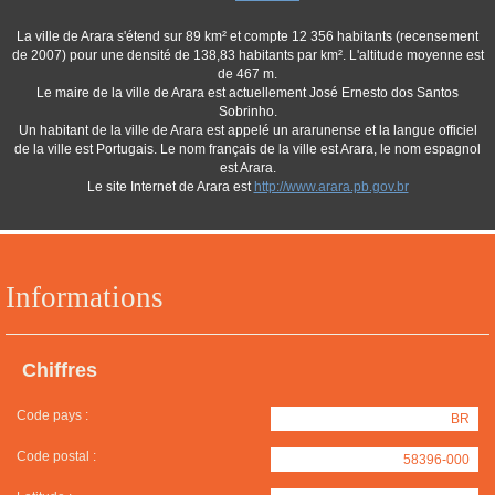
La ville de Arara s'étend sur 89 km² et compte 12 356 habitants (recensement
de 2007) pour une densité de 138,83 habitants par km². L'altitude moyenne est
de 467 m.
Le maire de la ville de Arara est actuellement José Ernesto dos Santos
Sobrinho.
Un habitant de la ville de Arara est appelé un ararunense et la langue officiel
de la ville est Portugais. Le nom français de la ville est Arara, le nom espagnol
est Arara.
Le site Internet de Arara est
http://www.arara.pb.gov.br
Informations
Chiffres
Code pays :
BR
Code postal :
58396-000