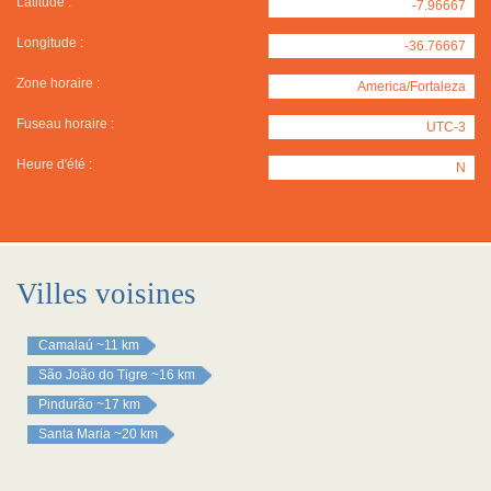
Latitude :
-7.96667
Longitude :
-36.76667
Zone horaire :
America/Fortaleza
Fuseau horaire :
UTC-3
Heure d'été :
N
Villes voisines
Camalaú
~11 km
São João do Tigre
~16 km
Pindurão
~17 km
Santa Maria
~20 km