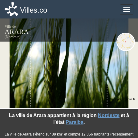
Villes.co
Villes.co
Toggle
Toggle
naviga
naviga
Ville de
ARARA
(Nordeste)
©photo-libre.fr
La ville de Arara appartient à la région
Nordeste
et à
l'état
Paraíba
.
La ville de Arara s'étend sur 89 km² et compte 12 356 habitants (recensement