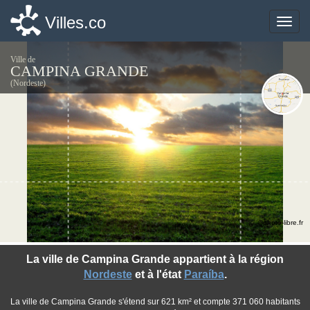
Villes.co
Villes.co
Toggle
Toggle
naviga
naviga
Ville de
CAMPINA GRANDE
(Nordeste)
©photo-libre.fr
La ville de Campina Grande appartient à la région
Nordeste
et à l'état
Paraíba
.
La ville de Campina Grande s'étend sur 621 km² et compte 371 060 habitants