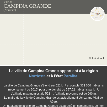
Ville de
CAMPINA GRANDE
(Nordeste)
©photo-libre.fr
La ville de Campina Grande appartient à la région
Nordeste
et à l'état
Paraíba
.
La ville de Campina Grande s'étend sur 621 km² et compte 371 060 habitants
(recensement de 2010) pour une densité de 597,52 habitants par km².
L'altitude maximum est de 552 m, l'altitude moyenne est de 560 m.
Le maire de la ville de Campina Grande est actuellement Veneziano Vital do
Rêgo.
Un habitant de la ville de Campina Grande est appelé un campinense. Le nom