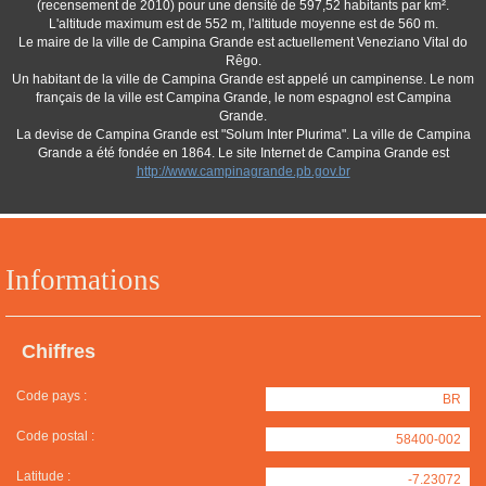
(recensement de 2010) pour une densité de 597,52 habitants par km².
L'altitude maximum est de 552 m, l'altitude moyenne est de 560 m.
Le maire de la ville de Campina Grande est actuellement Veneziano Vital do
Rêgo.
Un habitant de la ville de Campina Grande est appelé un campinense. Le nom
français de la ville est Campina Grande, le nom espagnol est Campina
Grande.
La devise de Campina Grande est "Solum Inter Plurima". La ville de Campina
Grande a été fondée en 1864. Le site Internet de Campina Grande est
http://www.campinagrande.pb.gov.br
Informations
Chiffres
Code pays :
BR
Code postal :
58400-002
Latitude :
-7.23072