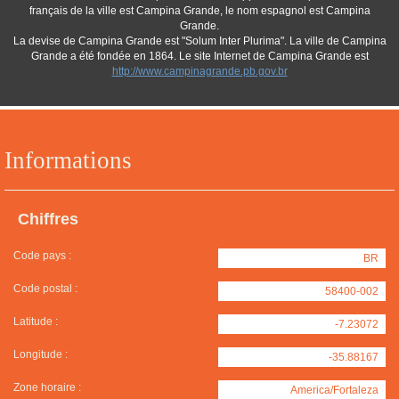
français de la ville est Campina Grande, le nom espagnol est Campina
Grande.
La devise de Campina Grande est "Solum Inter Plurima". La ville de Campina
Grande a été fondée en 1864. Le site Internet de Campina Grande est
http://www.campinagrande.pb.gov.br
Informations
Chiffres
Code pays :
BR
Code postal :
58400-002
Latitude :
-7.23072
Longitude :
-35.88167
Zone horaire :
America/Fortaleza