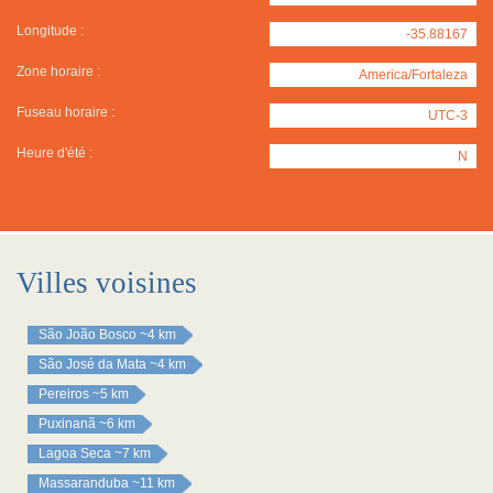
Longitude :
-35.88167
Zone horaire :
America/Fortaleza
Fuseau horaire :
UTC-3
Heure d'été :
N
Villes voisines
São João Bosco
~4 km
São José da Mata
~4 km
Pereiros
~5 km
Puxinanã
~6 km
Lagoa Seca
~7 km
Massaranduba
~11 km