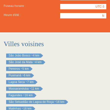
Fuseau horaire :
UTC-3
Heure d'été :
N
Villes voisines
São João Bosco
~4 km
São José da Mata
~4 km
Pereiros
~5 km
Puxinanã
~6 km
Lagoa Seca
~7 km
Massaranduba
~11 km
Fagundes
~16 km
São Sebastião de Lagoa de Roça
~16 km
Matinhas
~16 km