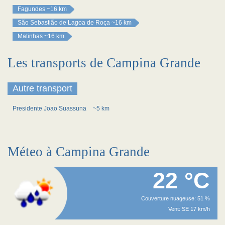
Fagundes
~16 km
São Sebastião de Lagoa de Roça
~16 km
Matinhas
~16 km
Les transports de Campina Grande
Autre transport
Presidente Joao Suassuna
~5 km
Méteo à Campina Grande
22 °C
Couverture nuageuse: 51 %
Vent: SE 17 km/h