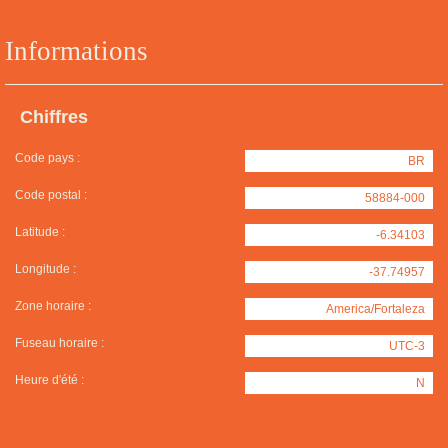
Informations
Chiffres
Code pays :
BR
Code postal :
58884-000
Latitude :
-6.34103
Longitude :
-37.74957
Zone horaire :
America/Fortaleza
Fuseau horaire :
UTC-3
Heure d'été :
N