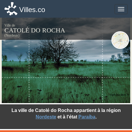
Villes.co
Villes.co
Toggle
Toggle
naviga
naviga
Ville de
CATOLÉ DO ROCHA
(Nordeste)
©photo-libre.fr
La ville de Catolé do Rocha appartient à la région
Nordeste
et à l'état
Paraíba
.