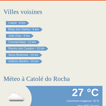
Villes voisines
Catolé
~8 km
Brejo dos Santos
~9 km
João Dias
~9 km
Coronel Maia
~12 km
Riacho dos Cavalos
~15 km
Serra Redonda
~18 km
Antônio Martins
~20 km
Méteo à Catolé do Rocha
27 °C
Couverture nuageuse: 35 %
Vent: ESE 18 km/h