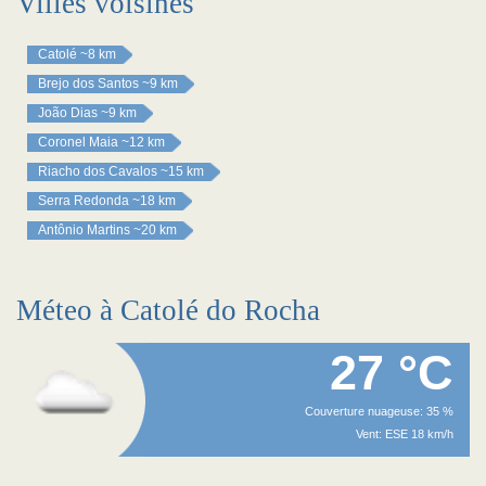
Villes voisines
Catolé
~8 km
Brejo dos Santos
~9 km
João Dias
~9 km
Coronel Maia
~12 km
Riacho dos Cavalos
~15 km
Serra Redonda
~18 km
Antônio Martins
~20 km
Méteo à Catolé do Rocha
27 °C
Couverture nuageuse: 35 %
Vent: ESE 18 km/h