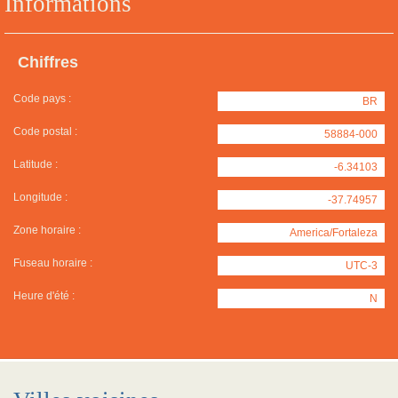
Informations
Chiffres
Code pays :
BR
Code postal :
58884-000
Latitude :
-6.34103
Longitude :
-37.74957
Zone horaire :
America/Fortaleza
Fuseau horaire :
UTC-3
Heure d'été :
N