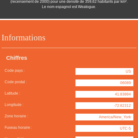
(recensement de 2000) pour une densité de 359,62 habitants par km².
Le nom espagnol est Weatogue.
Informations
Chiffres
Code pays :
US
Code postal :
06089
Latitude :
41.83884
Longitude :
-72.82312
Zone horaire :
America/New_York
Fuseau horaire :
UTC-5