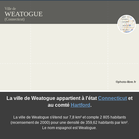
Ville de
WEATOGUE
(Connecticut)
©photo-libre.fr
La ville de Weatogue appartient à l'état
Connecticut
et
au comté
Hartford
.
La ville de Weatogue s'étend sur 7,8 km² et compte 2 805 habitants
(recensement de 2000) pour une densité de 359,62 habitants par km².
Le nom espagnol est Weatogue.