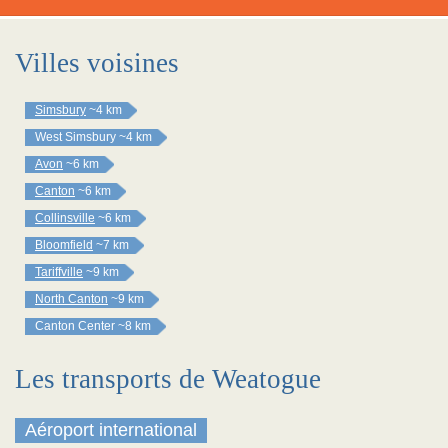
Villes voisines
Simsbury
~4 km
West Simsbury
~4 km
Avon
~6 km
Canton
~6 km
Collinsville
~6 km
Bloomfield
~7 km
Tariffville
~9 km
North Canton
~9 km
Canton Center
~8 km
Les transports de Weatogue
Aéroport international