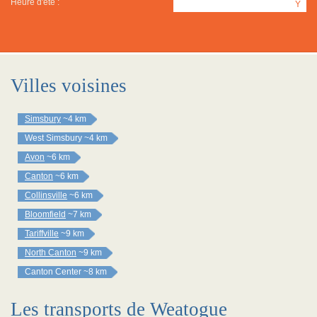
Heure d'été :
Y
Villes voisines
Simsbury
~4 km
West Simsbury
~4 km
Avon
~6 km
Canton
~6 km
Collinsville
~6 km
Bloomfield
~7 km
Tariffville
~9 km
North Canton
~9 km
Canton Center
~8 km
Les transports de Weatogue