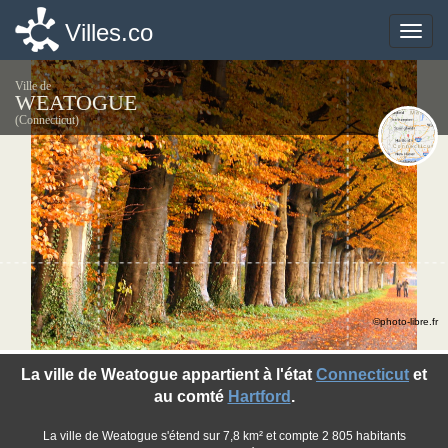
Villes.co
Villes.co
Toggle
Toggle
naviga
naviga
Ville de
WEATOGUE
(Connecticut)
©photo-libre.fr
La ville de Weatogue appartient à l'état
Connecticut
et
au comté
Hartford
.
La ville de Weatogue s'étend sur 7,8 km² et compte 2 805 habitants