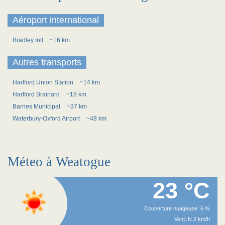
Aéroport international
Bradley Intl
~16 km
Autres transports
Hartford Union Station
~14 km
Hartford Brainard
~18 km
Barnes Municipal
~37 km
Waterbury-Oxford Airport
~48 km
Méteo à Weatogue
23 °C
Couverture nuageuse: 6 %
Vent: N 2 km/h