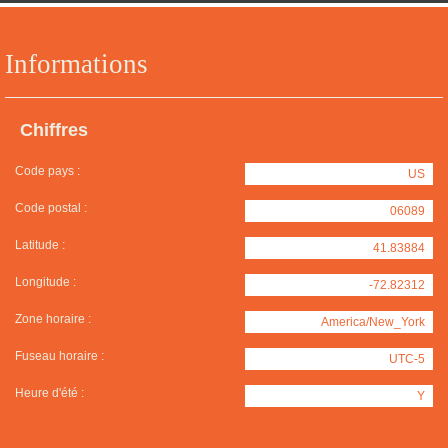
Informations
Chiffres
Code pays :
US
Code postal :
06089
Latitude :
41.83884
Longitude :
-72.82312
Zone horaire :
America/New_York
Fuseau horaire :
UTC-5
Heure d'été :
Y