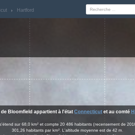
cut
cut
Hartford
Hartford
e de Bloomfield appartient à l'état
Connecticut
et au comté
H
d s'étend sur 68,0 km² et compte 20 486 habitants (recensement de 201
301,26 habitants par km². L'altitude moyenne est de 42 m.