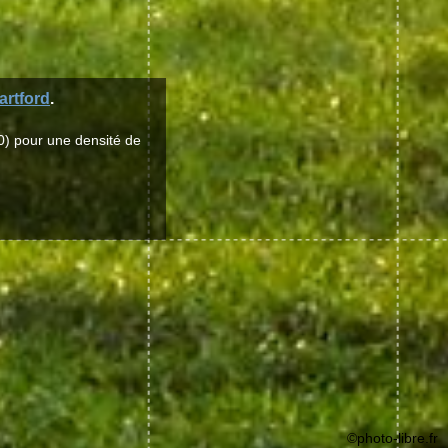
artford
.
0) pour une densité de
©photo-libre.fr