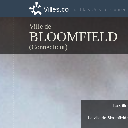
Villes.co
Villes.co
Etats-Unis
Etats-Unis
Connecti
Connecti
Ville de
BLOOMFIELD
(Connecticut)
La vill
La ville de Bloomfiel