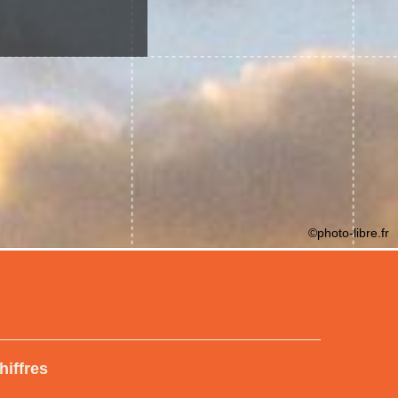
©photo-libre.fr
hiffres