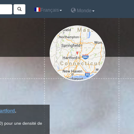
Français
Français
Monde
Monde
artford
.
0) pour une densité de