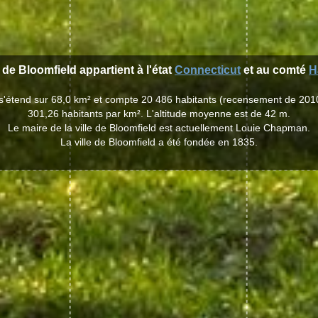
e de Bloomfield appartient à l'état
Connecticut
et au comté
H
d s'étend sur 68,0 km² et compte 20 486 habitants (recensement de 201
301,26 habitants par km². L'altitude moyenne est de 42 m.
Le maire de la ville de Bloomfield est actuellement Louie Chapman.
La ville de Bloomfield a été fondée en 1835.