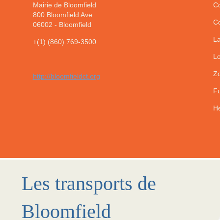
Mairie de Bloomfield
Co
800 Bloomfield Ave
Co
06002
-
Bloomfield
La
+(1) (860) 769-3500
Lo
Zo
http://bloomfieldct.org
Fu
He
Les transports de
Bloomfield