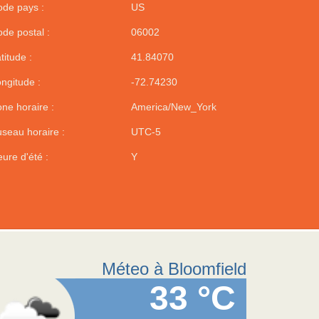
de pays :
US
de postal :
06002
titude :
41.84070
ngitude :
-72.74230
ne horaire :
America/New_York
seau horaire :
UTC-5
ure d'été :
Y
Méteo à Bloomfield
33 °C