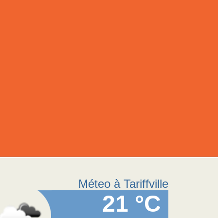
Méteo à Tariffville
21 °C