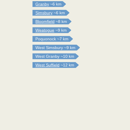
Granby
~6 km
Simsbury
~6 km
Bloomfield
~8 km
Weatogue
~9 km
Poquonock
~7 km
West Simsbury
~9 km
West Granby
~10 km
West Suffield
~12 km