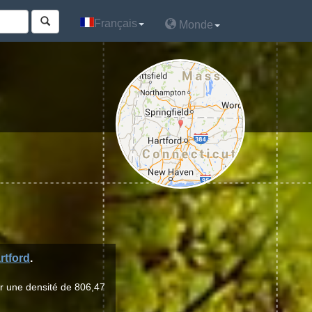
Français
Français
Monde
Monde
rtford
.
ur une densité de 806,47