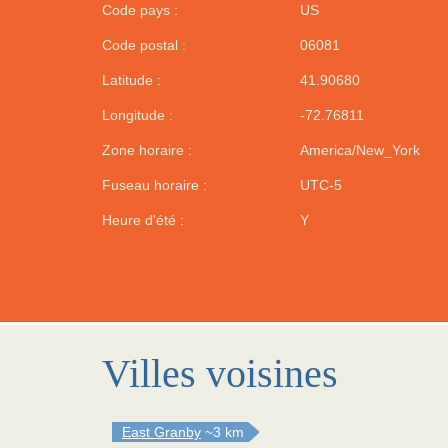
Code pays :
US
Code postal :
06081
Latitude :
41.90680
Longitude :
-72.76811
Zone horaire :
America/New_York
Fuseau horaire :
UTC-5
Heure d'été :
Y
Villes voisines
East Granby
~3 km