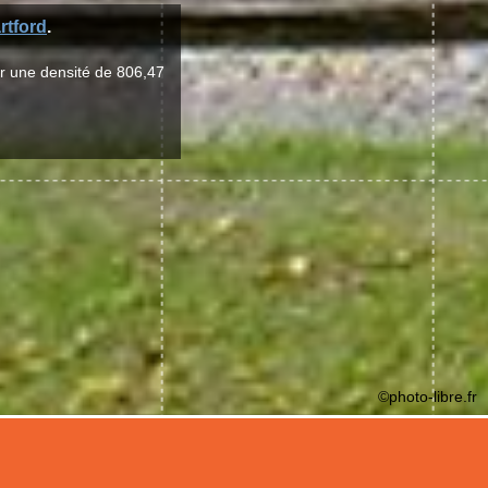
rtford
.
ur une densité de 806,47
©photo-libre.fr