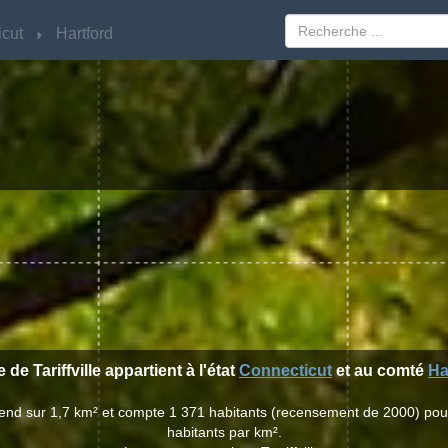
cut
cut
Hartford
Hartford
e de Tariffville appartient à l'état
Connecticut
et au comté
Ha
 s'étend sur 1,7 km² et compte 1 371 habitants (recensement de 2000) po
habitants par km².