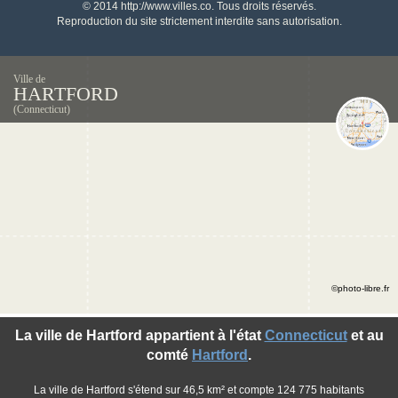
© 2014 http://www.villes.co. Tous droits réservés.
Reproduction du site strictement interdite sans autorisation.
Ville de
HARTFORD
(Connecticut)
©photo-libre.fr
La ville de Hartford appartient à l'état
Connecticut
et au
comté
Hartford
.
La ville de Hartford s'étend sur 46,5 km² et compte 124 775 habitants