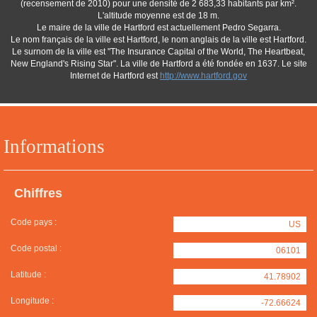
(recensement de 2010) pour une densité de 2 683,33 habitants par km².
L'altitude moyenne est de 18 m.
Le maire de la ville de Hartford est actuellement Pedro Segarra.
Le nom français de la ville est Hartford, le nom anglais de la ville est Hartford.
Le surnom de la ville est "The Insurance Capital of the World, The Heartbeat,
New England's Rising Star". La ville de Hartford a été fondée en 1637. Le site
Internet de Hartford est
http://www.hartford.gov
Informations
Chiffres
Code pays :
US
Code postal :
06101
Latitude :
41.78902
Longitude :
-72.66624