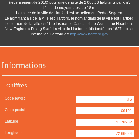
(recensement de 2010) pour une densité de 2 683,33 habitants par km².
L'altitude moyenne est de 18 m.
Le maire de la ville de Hartford est actuellement Pedro Segarra.
Le nom français de la ville est Hartford, le nom anglais de la ville est Hartford.
Le surnom de la ville est "The Insurance Capital of the World, The Heartbeat,
New England's Rising Star". La ville de Hartford a été fondée en 1637. Le site
Internet de Hartford est
http://www.hartford.gov
Informations
Chiffres
Code pays :
US
Code postal :
06101
Latitude :
41.78902
Longitude :
-72.66624