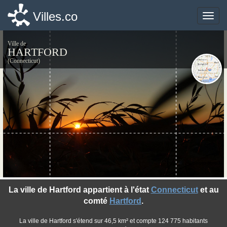
Villes.co
Villes.co
Toggle
Toggle
naviga
naviga
Ville de
HARTFORD
(Connecticut)
©photo-libre.fr
La ville de Hartford appartient à l'état
Connecticut
et au
comté
Hartford
.
La ville de Hartford s'étend sur 46,5 km² et compte 124 775 habitants