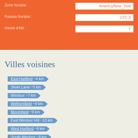
Zone horaire :
America/New_York
Fuseau horaire :
UTC-5
Heure d'été :
Y
Villes voisines
East Hartford
~4 km
Silver Lane
~5 km
Windsor
~7 km
Wethersfield
~9 km
Bloomfield
~9 km
East Windsor Hill
~10 km
West Hartford
~9 km
South Windsor
~9 km