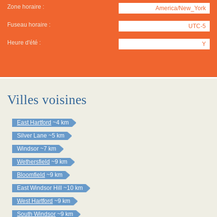
Zone horaire :
America/New_York
Fuseau horaire :
UTC-5
Heure d'été :
Y
Villes voisines
East Hartford
~4 km
Silver Lane
~5 km
Windsor
~7 km
Wethersfield
~9 km
Bloomfield
~9 km
East Windsor Hill
~10 km
West Hartford
~9 km
South Windsor
~9 km