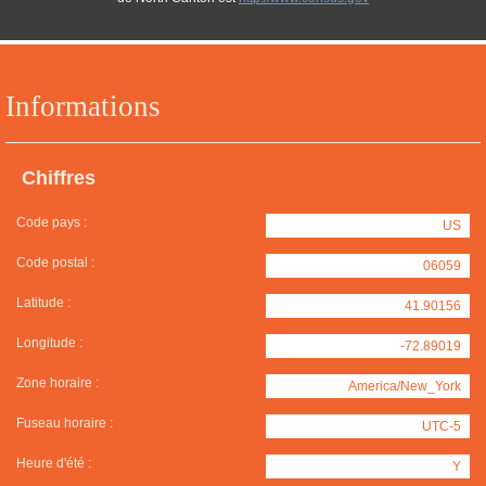
Informations
Chiffres
Code pays :
US
Code postal :
06059
Latitude :
41.90156
Longitude :
-72.89019
Zone horaire :
America/New_York
Fuseau horaire :
UTC-5
Heure d'été :
Y