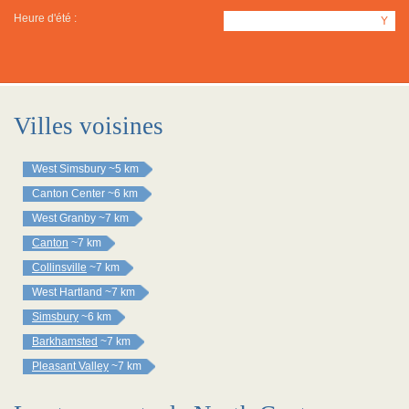
Heure d'été :
Y
Villes voisines
West Simsbury
~5 km
Canton Center
~6 km
West Granby
~7 km
Canton
~7 km
Collinsville
~7 km
West Hartland
~7 km
Simsbury
~6 km
Barkhamsted
~7 km
Pleasant Valley
~7 km