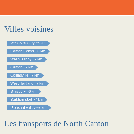
Villes voisines
West Simsbury
~5 km
Canton Center
~6 km
West Granby
~7 km
Canton
~7 km
Collinsville
~7 km
West Hartland
~7 km
Simsbury
~6 km
Barkhamsted
~7 km
Pleasant Valley
~7 km
Les transports de North Canton