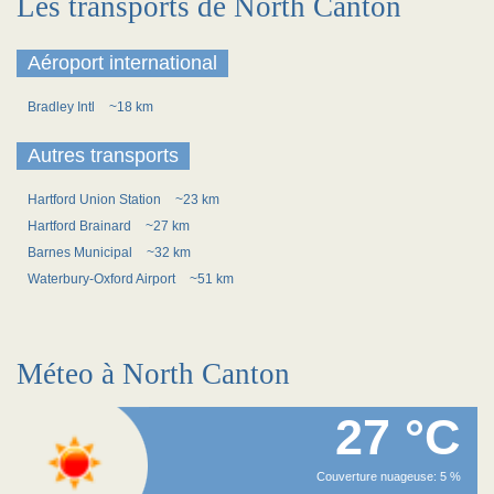
Les transports de North Canton
Aéroport international
Bradley Intl
~18 km
Autres transports
Hartford Union Station
~23 km
Hartford Brainard
~27 km
Barnes Municipal
~32 km
Waterbury-Oxford Airport
~51 km
Méteo à North Canton
27 °C
Couverture nuageuse: 5 %