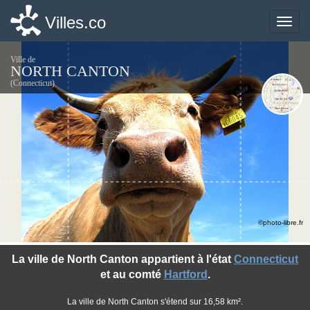
Villes.co
Villes.co
Toggle
Toggle
naviga
naviga
Ville de
NORTH CANTON
(Connecticut)
©photo-libre.fr
La ville de North Canton appartient à l'état
Connecticut
et au comté
Hartford
.
La ville de North Canton s'étend sur 16,58 km².