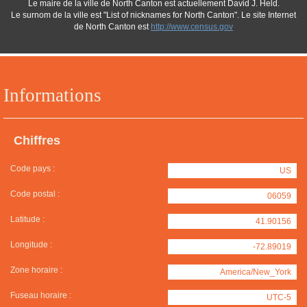
Le maire de la ville de North Canton est actuellement David J. Held.
Le surnom de la ville est "List of nicknames for North Canton". Le site Internet
de North Canton est
http://www.census.gov
Informations
Chiffres
Code pays :
US
Code postal :
06059
Latitude :
41.90156
Longitude :
-72.89019
Zone horaire :
America/New_York
Fuseau horaire :
UTC-5