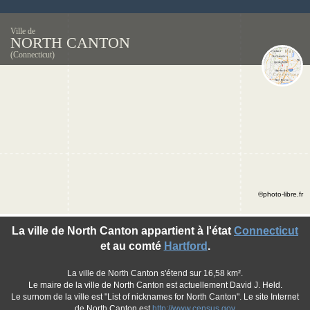
Ville de
NORTH CANTON
(Connecticut)
©photo-libre.fr
La ville de North Canton appartient à l'état
Connecticut
et au comté
Hartford
.
La ville de North Canton s'étend sur 16,58 km².
Le maire de la ville de North Canton est actuellement David J. Held.
Le surnom de la ville est "List of nicknames for North Canton". Le site Internet
de North Canton est
http://www.census.gov