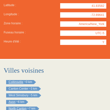
Latitude :
41.83582
Longitude :
-72.89641
Zone horaire :
America/New_York
Fuseau horaire :
UTC-5
Heure d'été :
Y
Villes voisines
Collinsville
~0 km
Canton Center
~3 km
West Simsbury
~5 km
Avon
~6 km
North Canton
~7 km