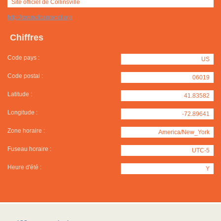
Site officiel de Collinsville
http://townofcantonct.org
Chiffres
Code pays :
US
Code postal :
06019
Latitude :
41.83582
Longitude :
-72.89641
Zone horaire :
America/New_York
Fuseau horaire :
UTC-5
Heure d'été :
Y