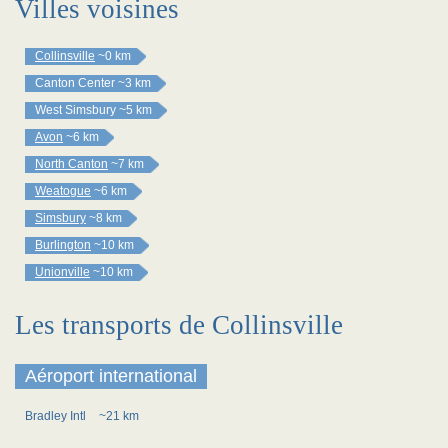
Villes voisines
Collinsville
~0 km
Canton Center
~3 km
West Simsbury
~5 km
Avon
~6 km
North Canton
~7 km
Weatogue
~6 km
Simsbury
~8 km
Burlington
~10 km
Unionville
~10 km
Les transports de Collinsville
Aéroport international
Bradley Intl
~21 km