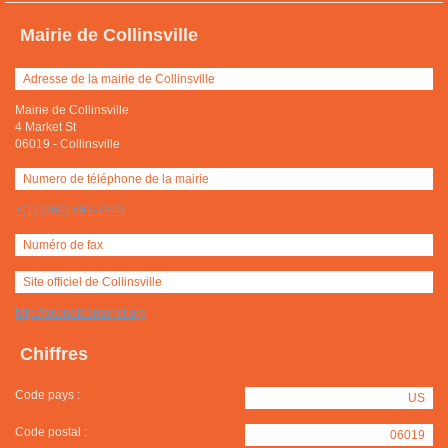
Mairie de Collinsville
Adresse de la mairie de Collinsville
Mairie de Collinsville
4 Market St
06019
-
Collinsville
Numero de téléphone de la mairie
+(1) (860) 693-7843
Numéro de fax
Site officiel de Collinsville
http://townofcantonct.org
Chiffres
Code pays :
US
Code postal :
06019