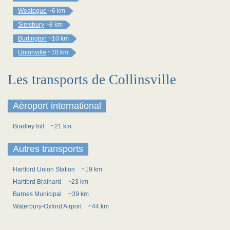
Weatogue
~6 km
Simsbury
~8 km
Burlington
~10 km
Unionville
~10 km
Les transports de Collinsville
Aéroport international
Bradley Intl
~21 km
Autres transports
Hartford Union Station
~19 km
Hartford Brainard
~23 km
Barnes Municipal
~39 km
Waterbury-Oxford Airport
~44 km