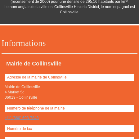
(recensement de 2000) pour une densité de 295,16 habitants par km².
Le nom anglais de la ville est Collinsville Historic District, le nom espagnol est
Collinsville.
Informations
Mairie de Collinsville
Adresse de la mairie de Collinsville
Mairie de Collinsville
4 Market St
06019
-
Collinsville
Numero de téléphone de la mairie
+(1) (860) 693-7843
Numéro de fax