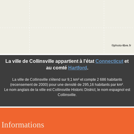
©photo-libre.fr
La ville de Collinsville appartient à l'état
Connecticut
et
au comté
Hartford
.
La ville de Collinsville s'étend sur 9,1 km² et compte 2 686 habitants
(recensement de 2000) pour une densité de 295,16 habitants par km².
Le nom anglais de la ville est Collinsville Historic District, le nom espagnol est
Collinsville.
Informations