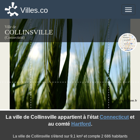
Villes.co
Villes.co
Toggle
Toggle
naviga
naviga
Ville de
COLLINSVILLE
(Connecticut)
©photo-libre.fr
La ville de Collinsville appartient à l'état
Connecticut
et
au comté
Hartford
.
La ville de Collinsville s'étend sur 9,1 km² et compte 2 686 habitants